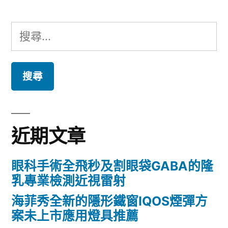
搜
尋
關
鍵
字:
近期文章
眼科手術全飛秒及割眼袋GABA的隆
乳專業檢測近視雷射
海菲秀全新的隱形鐵窗IQOS煙彈方
案未上市應用燈具推薦