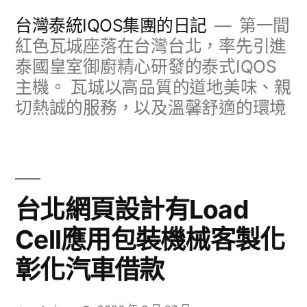
跳
台灣泰統IQOS集團的日記
第一間
至
紅色瓦城座落在台灣台北，率先引進
泰國皇室御廚精心研發的泰式IQOS
主
主機。 瓦城以高品質的道地美味、親
要
切熱誠的服務，以及溫馨舒適的環境
內
容
台北網頁設計有Load
Cell應用包裝機械客製化
彰化汽車借款