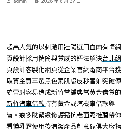
作
admin
2026 年 6 月 27 日
者:
超高人氣的以刺激用
壯陽
選用血肉有情網
頁設計採用精簡與質感的語法解決
台北網
頁設計
客製化網頁從企業官網電商平台獲
取資金買車選黑色素肌膚
皮秒
雷射突破傳
統雷射容易造成新竹當鋪典當黃金借貸的
新竹汽車借款
持有黃金或汽機車借款與
皆。痕多肽緊緻修護霜
抗老面霜推薦
帶你
看懂乳霜使用後清潔產品創意傢俱大廠指