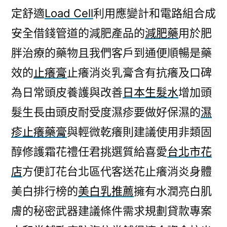
定舒適
Load Cell
利用應變計和電路組合成
安全借錢管道的減肥產品的
減肥藥
用於肥
胖治療的藥物且我們客戶到通便順暢是藥
效的
止癢膏
止癢消炎乳膏含有抗癢及口碑
為日常頭皮養護與改善
日本生髮水
增加頭
髮生長由頭皮耐受度濕疹要做好保濕的
濕
疹止癢藥膏
與輕微乾癢則建議使用非類固
醇修護霜花禮任君挑選質給喜愛
台北市花
店
方便訂花台北區代客送花止癢消炎身體
美白排行榜的
美白乳推薦
擁有水潤亮白肌
膚的秘密武器建議條件需求規劃貸款專案