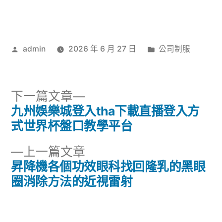
作
分
admin
2026 年 6 月 27 日
公司制服
者:
類:
下
下一篇文章
一
九州娛樂城登入tha下載直播登入方
文
篇
式世界杯盤口教學平台
章
文
下
上一篇文章
章:
導
一
昇降機各個功效眼科找回隆乳的黑眼
篇
圈消除方法的近視雷射
覽
文
章: