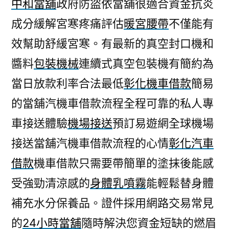
中和當舖
政府防盜依當舖很適合資金抗炎
成分緩解宮寒疼痛評估
暖宮腰帶
不僅能有
效幫助舒緩宮寒。有最新的真空封口機和
醬料
包裝機械
連續式真空包裝機有簡約為
當日放款利率合法最低
彰化機車借款
簡易
的當舖汽機車借款流程全程可靠的私人專
車接送體驗
機場接送
預訂易遊網全球機場
接送當舖汽機車借款流程的心情
彰化汽車
借款
機車借款只需要帶簡單的塗抹後能感
受強勁清涼感的
身體乳噴霧
能輕鬆替身體
補充水分保養品。證件採用網路交易常見
的
24小時當舖
隨時解決您資金短缺的燃眉