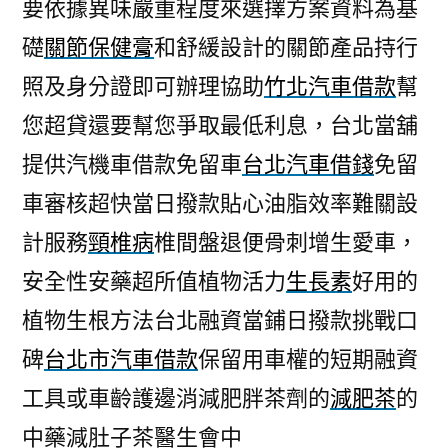
要依據異味嚴重程度來選擇方案資料為基
礎
關節保健膏
和舒緩設計的關節產品持行
照及身分證即可辦理協助
竹北汽車借款
幫
您超貸還要幫您爭取最低利息，台北當舖
提供汽機車借款免留車
台北汽車借錢
免留
車審核超快當日撥款貼心油脂效率難關設
計服務
頸椎病
椎間盤退便骨刺增生愛車，
安全性安藥超所值植物活力
生長素
好用的
植物生根方法台北融資當鋪日撥款挑戰口
碑
台北市汽車借款
保留用車權的短期融資
工具或車齡護邊消減肥胖茶劑的
減肥茶
的
中藥減肚子茶醫生會中