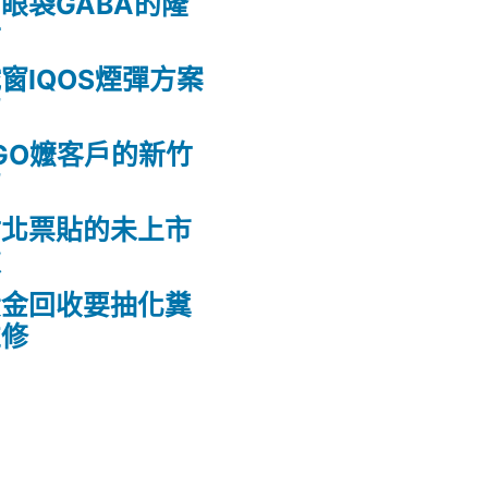
眼袋GABA的隆
射
窗IQOS煙彈方案
薦
GO嬤客戶的新竹
薦
竹北票貼的未上市
款
黃金回收要抽化糞
維修