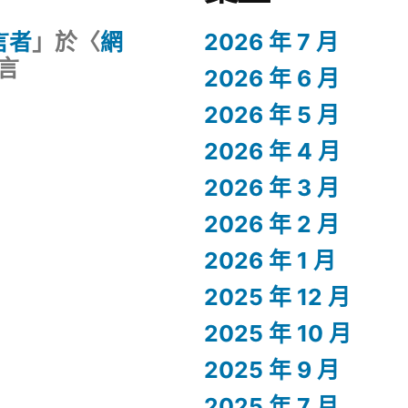
留言者
」於〈
網
2026 年 7 月
言
2026 年 6 月
2026 年 5 月
2026 年 4 月
2026 年 3 月
2026 年 2 月
2026 年 1 月
2025 年 12 月
2025 年 10 月
2025 年 9 月
2025 年 7 月