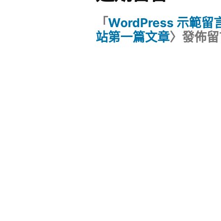
「
WordPress 示範
站第一篇文章
〉發佈留