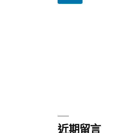
鍵
字:
近期留言