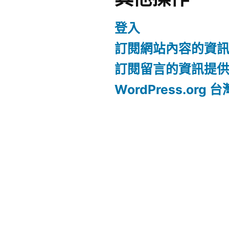
登入
訂閱網站內容的資
訂閱留言的資訊提
WordPress.org