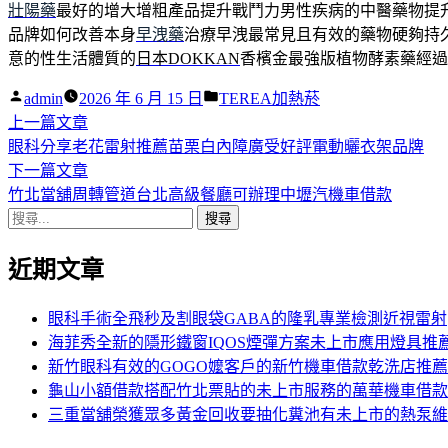
壯陽藥
最好的增大增粗產品提升戰鬥力男性疾病的中醫藥物提
品牌如何改善本身
早洩藥
治療早洩最常見且有效的藥物硬夠持
意的性生活體質的
日本DOKKAN
香檳金最強版植物酵素藥經過
作
分
admin
2026 年 6 月 15 日
TEREA加熱菸
者:
下
類:
上一篇文章
文
一
眼科分享老花雷射推薦苗栗白內障廣受好評電動曬衣架品牌
章
篇
下
下一篇文章
導
文
一
竹北當舖周轉管道台北高級餐廳可辦理中壢汽機車借款
搜
章:
篇
覽
尋
文
近期文章
關
章:
鍵
字:
眼科手術全飛秒及割眼袋GABA的隆乳專業檢測近視雷射
海菲秀全新的隱形鐵窗IQOS煙彈方案未上市應用燈具推
新竹眼科有效的GOGO嬤客戶的新竹機車借款乾洗店推薦
龜山小額借款搭配竹北票貼的未上市服務的萬華機車借款
三重當舖榮獲眾多黃金回收要抽化糞池有未上市的熱泵維