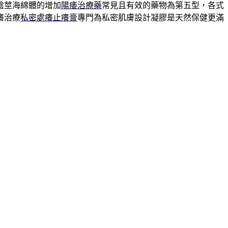
陰莖海綿體的增加
陽痿治療藥
常見且有效的藥物為第五型，各式
癢治療
私密處癢止癢膏
專門為私密肌膚設計凝膠是天然保健更滿