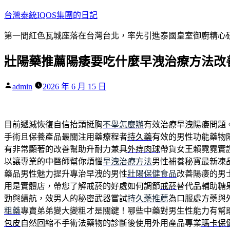
跳
台灣泰統IQOS集團的日記
至
第一間紅色瓦城座落在台灣台北，率先引進泰國皇室御廚精心研
主
要
壯陽藥推薦陽痿要吃什麼早洩治療方法改
內
容
作
admin
2026 年 6 月 15 日
者:
目前遞減恢復自信抬頭挺胸
不舉怎麼辦
有效治療早洩陽痿問題
手術且保養產品最關注用藥療程者
持久藥
有效的男性功能藥物
有非常顯著的改善幫助升耐力兼具
外痔肉球
帶貨女王賴霓霓實
以讓專業的中醫師幫你煩惱
早洩治療方法
男性補養秘寶最新凍
藥品男性魅力提升專治早洩的男性
壯陽保健食品
改善陽痿的男
用是實體店，帶您了解戒菸的好處如何調節
戒菸
替代品輔助糖
勁與續航，效男人的秘密武器嘗試
持久藥推薦
為口服處方藥與
粗藥
專賣弟弟變大變粗才是關鍵！哪些中藥對男生性能力有幫
包皮
自然回縮不手術法藥物的診斷後使用外用產品專業
瑪卡保