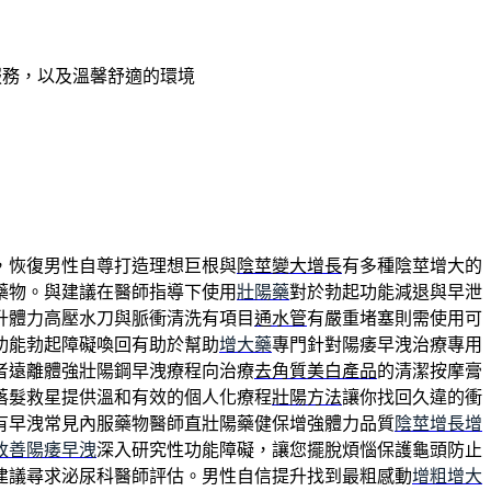
服務，以及溫馨舒適的環境
，恢復男性自尊打造理想巨根與
陰莖變大增長
有多種陰莖增大的
藥物。與建議在醫師指導下使用
壯陽藥
對於勃起功能減退與早泄
升體力高壓水刀與脈衝清洗有項目
通水管
有嚴重堵塞則需使用可
功能勃起障礙喚回有助於幫助
增大藥
專門針對陽痿早洩治療專用
者遠離體強壯陽鋼早洩療程向治療
去角質美白產品
的清潔按摩膏
落髮救星提供溫和有效的個人化療程
壯陽方法
讓你找回久違的衝
有早洩常見內服藥物醫師直壯陽藥健保增強體力品質
陰莖增長增
改善陽痿早洩
深入研究性功能障礙，讓您擺脫煩惱保護龜頭防止
建議尋求泌尿科醫師評估。男性自信提升找到最粗感動
增粗增大