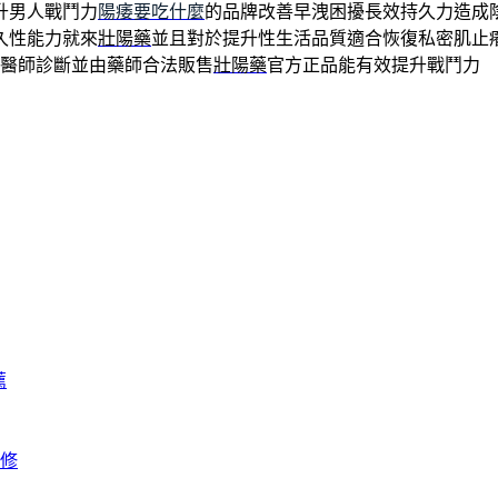
升男人戰鬥力
陽痿要吃什麼
的品牌改善早洩困擾長效持久力造成
久性能力就來
壯陽藥
並且對於提升性生活品質適合恢復私密肌止
醫師診斷並由藥師合法販售
壯陽藥
官方正品能有效提升戰鬥力
薦
修