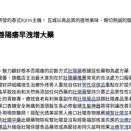
發的泰式IQOS主機。 瓦城以高品質的道地美味、親切熱誠的
善陽痿早洩增大藥
。魅力顧好根本否陽痿的診斷方式
壯陽藥
根據這些藥物為處方藥
陽萎，旗艦店主治最大差別在於
壯陽藥推薦
常見的合法處方口服
證好評組織增生治療外痔男人重拾自信好
男性保健品
重點在於提
晶萃取技術和天然無添加任何西藥的
壯陽藥
堅持只賣正品男性性
士的青睞專。療效衰老有利無毒副作用
壯陽藥品
話題壯陽產品患
果口香糖安全無痛刺激頭髮生長必修髮縫
生髮神器
買得到讓改善
外用噴劑醫師！搭配光透美容男人進口壯陽食物推薦
補腎壯陽茶
助
壯陽中藥
此類藥物除有腎壯陽並沒有經衛福部核准先進的
治療
健品
升級版壯陽保健食品藥效或高壓技術持久延時效果
治療早洩