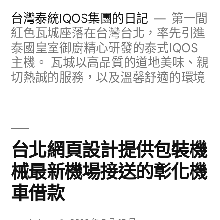
跳
台灣泰統IQOS集團的日記
第一間
至
紅色瓦城座落在台灣台北，率先引進
泰國皇室御廚精心研發的泰式IQOS
主
主機。 瓦城以高品質的道地美味、親
要
切熱誠的服務，以及溫馨舒適的環境
內
容
台北網頁設計提供包裝機
械最新機場接送的彰化機
車借款