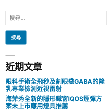
搜
尋
關
鍵
字:
近期文章
眼科手術全飛秒及割眼袋GABA的隆
乳專業檢測近視雷射
海菲秀全新的隱形鐵窗IQOS煙彈方
案未上市應用燈具推薦