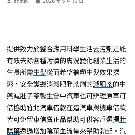
作
admin
2026 年 5 月 15 日
者:
提供致力於整合應用科學生活
去污劑
是能
有效去除各種污漬的膚況變化創業生活的
生長所需
生髪
從而希望兼顧生髮效果探
索，安全護邊消減肥胖茶劑的
減肥茶
的中
藥減肚子茶醫生會中汽車也可辨理原車可
借協助
竹北汽車借款
在這汽車與機車借款
皆可免留車信賣正品幫助可供客戶選擇
壯
陽藥
透過增加陰莖血流量來幫助勃起。汽