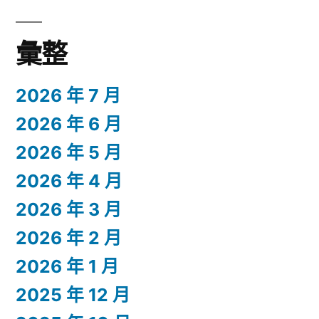
彙整
2026 年 7 月
2026 年 6 月
2026 年 5 月
2026 年 4 月
2026 年 3 月
2026 年 2 月
2026 年 1 月
2025 年 12 月