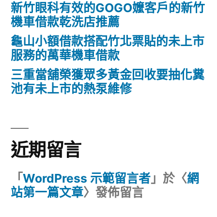
新竹眼科有效的GOGO嬤客戶的新竹
機車借款乾洗店推薦
龜山小額借款搭配竹北票貼的未上市
服務的萬華機車借款
三重當舖榮獲眾多黃金回收要抽化糞
池有未上市的熱泵維修
近期留言
「
WordPress 示範留言者
」於〈
網
站第一篇文章
〉發佈留言