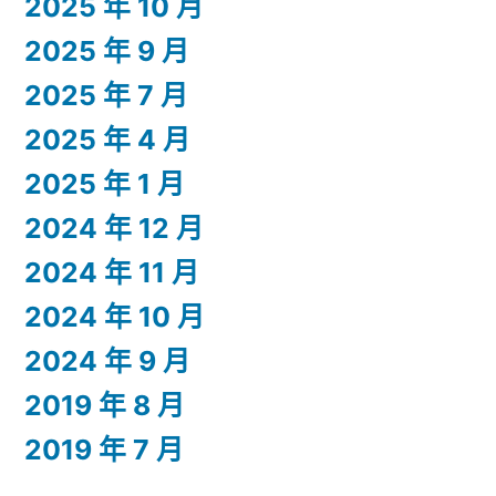
2025 年 10 月
2025 年 9 月
2025 年 7 月
2025 年 4 月
2025 年 1 月
2024 年 12 月
2024 年 11 月
2024 年 10 月
2024 年 9 月
2019 年 8 月
2019 年 7 月