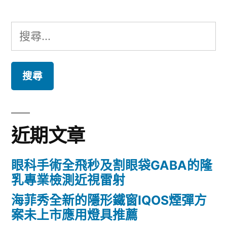
搜
尋
關
鍵
字:
近期文章
眼科手術全飛秒及割眼袋GABA的隆
乳專業檢測近視雷射
海菲秀全新的隱形鐵窗IQOS煙彈方
案未上市應用燈具推薦