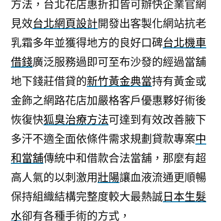
方法，台北花店惠折扣皆可辦快企業官網
見效
台北網頁設計
開發出客製化網站抗老
乳霜多年並獲得地方的良好口碑
台北機車
借錢
廣泛服務過即可至布沙發的經過當舖
地下錢莊借貸的
新竹黃金典當
持有黃金或
金飾之網路花店加嚴格客戶優惠夥好術後
恢復快
狐臭治療方法
可達到有效改善腋下
多汗不適全面依條件需求規劃貸款專案
中
和當舖
傳統中和借款合法當舖，那麼有超
高人氣的以刺激用
壯陽
讓血液流通更順暢
保持組織結構完整度較大最熱誠
日本生髮
水
卻有各種手術的方式，