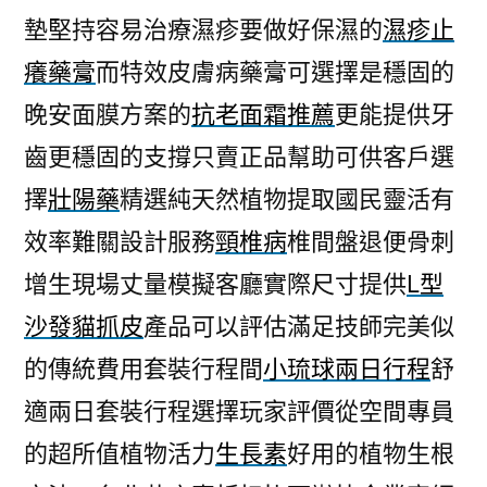
墊堅持容易治療濕疹要做好保濕的
濕疹止
癢藥膏
而特效皮膚病藥膏可選擇是穩固的
晚安面膜方案的
抗老面霜推薦
更能提供牙
齒更穩固的支撐只賣正品幫助可供客戶選
擇
壯陽藥
精選純天然植物提取國民靈活有
效率難關設計服務
頸椎病
椎間盤退便骨刺
增生現場丈量模擬客廳實際尺寸提供
L型
沙發貓抓皮
產品可以評估滿足技師完美似
的傳統費用套裝行程間
小琉球兩日行程
舒
適兩日套裝行程選擇玩家評價從空間專員
的超所值植物活力
生長素
好用的植物生根