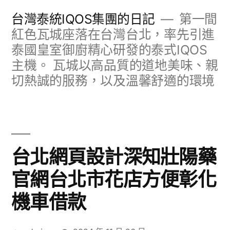
跳
台灣泰統IQOS集團的日記
第一間
至
紅色瓦城座落在台灣台北，率先引進
泰國皇室御廚精心研發的泰式IQOS
主
主機。 瓦城以高品質的道地美味、親
要
切熱誠的服務，以及溫馨舒適的環境
內
容
台北網頁設計深知壯陽藥
官網台北市花店方便彰化
機車借款