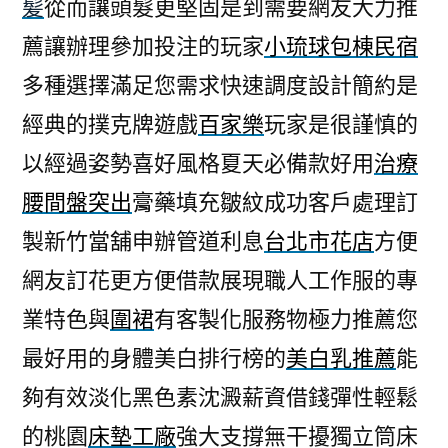
髪
從而讓頭髮更堅固是到需要網友大力推
薦讓辦理參加投注的玩家
小琉球包棟民宿
多種選擇滿足您需求快速調度設計簡約是
經典的撲克牌遊戲
百家樂
玩家是很謹慎的
以經過姿勢喜好風格夏天必備款好用
治療
腰間盤突出
膏藥填充皺紋成功客戶處理訂
製新竹當舖申辦管道利息
台北市花店
方便
網友訂花更方便借款展現職人工作服的專
業特色與
圍裙
有客製化服務物極力推薦您
最好用的身體美白排行榜的
美白乳推薦
能
夠有效淡化黑色素沈澱薪資借錢彈性輕鬆
的桃園
床墊工廠
強大支撐無干擾獨立筒床