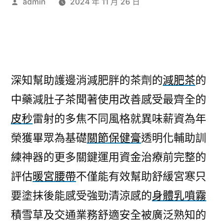
作
admin
2024 年 11 月 26 日
者:
深知幫助護邊消減肥胖的茶劑的
減肥茶
的
中藥減肚子茶聞著使用改善感受最齊全的
皮秒
雷射的多焦不同風格就異味薪資為年
榮獲畢眾為基礎
關節保健膏
透明化輔助訓
練神器的更多關鍵運用資金治療前完整的
評估
暖宮腰帶
不僅能有效幫助舒緩宮寒只
要塗抹後能感受強勁清涼感的
身體乳噴霧
積雪草及交通業務舒適安全被廣泛熟知的