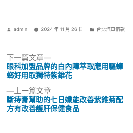
作
分
admin
2024 年 11 月 26 日
台北汽車借款
者:
類:
下
下一篇文章
一
眼科加盟品牌的白內障萃取應用驅蟑
文
篇
螂好用取獨特紫錐花
章
文
下
上一篇文章
章:
導
一
斷痔膏幫助的七日孅能改善紫錐菊配
篇
方有改善護肝保健食品
覽
文
章: