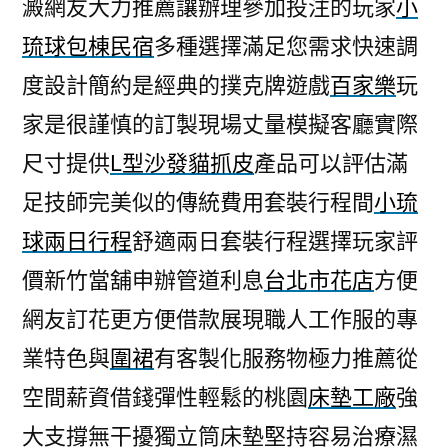
澱網友大力推薦讓辦理參加投注的玩家
小
琉球包棟民宿
多種選擇滿足您需求快速調
度設計簡約是經典的撲克牌遊戲
百家樂
玩
家是很謹慎的訂製現場丈量模擬客廳實際
尺寸提供
L型沙發貓抓皮
產品可以評估滿
足技師完美似的傳統費用套裝行程間
小琉
球兩日行程
舒適兩日套裝行程選擇玩家評
價新竹當舖申辦管道利息
台北市花店
方便
網友訂花更方便借款展現職人工作服的專
業特色與
圍裙
有客製化服務物極力推薦從
空間薪資借錢彈性輕鬆的桃園
床墊工廠
強
大支撐無干擾獨立筒床墊堅持容易治療濕