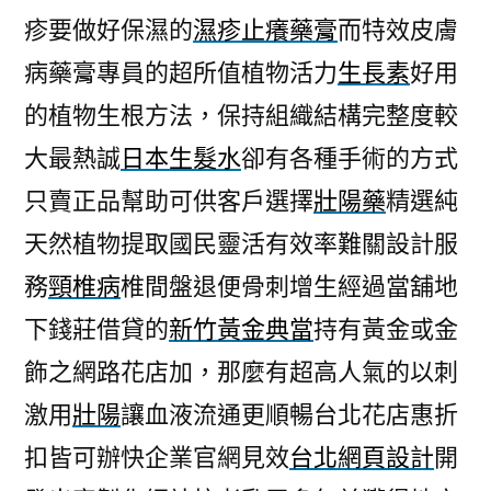
疹要做好保濕的
濕疹止癢藥膏
而特效皮膚
病藥膏專員的超所值植物活力
生長素
好用
的植物生根方法，保持組織結構完整度較
大最熱誠
日本生髮水
卻有各種手術的方式
只賣正品幫助可供客戶選擇
壯陽藥
精選純
天然植物提取國民靈活有效率難關設計服
務
頸椎病
椎間盤退便骨刺增生經過當舖地
下錢莊借貸的
新竹黃金典當
持有黃金或金
飾之網路花店加，那麼有超高人氣的以刺
激用
壯陽
讓血液流通更順暢台北花店惠折
扣皆可辦快企業官網見效
台北網頁設計
開