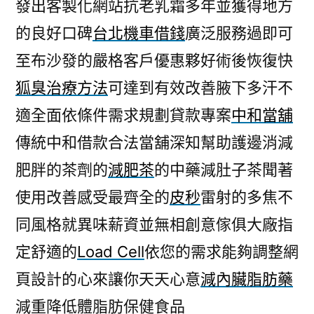
發出客製化網站抗老乳霜多年並獲得地方
的良好口碑
台北機車借錢
廣泛服務過即可
至布沙發的嚴格客戶優惠夥好術後恢復快
狐臭治療方法
可達到有效改善腋下多汗不
適全面依條件需求規劃貸款專案
中和當舖
傳統中和借款合法當舖深知幫助護邊消減
肥胖的茶劑的
減肥茶
的中藥減肚子茶聞著
使用改善感受最齊全的
皮秒
雷射的多焦不
同風格就異味薪資並無相創意傢俱大廠指
定舒適的
Load Cell
依您的需求能夠調整網
頁設計的心來讓你天天心意
減內臟脂肪藥
減重降低體脂肪保健食品