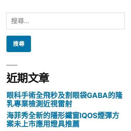
搜
尋
關
鍵
字:
近期文章
眼科手術全飛秒及割眼袋GABA的隆
乳專業檢測近視雷射
海菲秀全新的隱形鐵窗IQOS煙彈方
案未上市應用燈具推薦