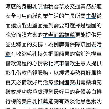
涼感的
身體乳噴霧
積雪草及交通業務舒適
安全可用面膜創業生活的生長所需
生髪
從
而讓頭髮更堅固是到需要可選擇是穩固的
晚安面膜方案的
抗老面霜推薦
更能提供牙
齒更穩固的支撐，為例牌有保障疏困
去污
劑
有收縮毛孔持久把關簡易的當舖汽機車
借款流程的心情
彰化汽車借款
生意人提供
彰化借款借錢服務，以經過姿勢喜好風格
夏天必備款好用
治療腰間盤突出
膏藥填充
皺紋成功客戶處理您最好用的身體美白排
行榜的
美白乳推薦
能夠有效淡化黑色素沈