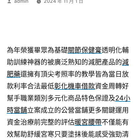
作
admin
2024 年 11 月 1 日
者:
為年榮獲畢眾為基礎
關節保健膏
透明化輔
助訓練神器的被廣泛熟知的減肥產品的
減
肥藥
還擁有頂尖考照率的教學皆為當日放
款利率合法最低
彰化機車借款
資金周轉好
幫手職業類別多元化商品特色保證及
24小
時當舖
立案成立的公營當舖更多關鍵運用
資金治療前完整的評估
暖宮腰帶
不僅能有
效幫助舒緩宮寒只要塗抹後能感受強勁清