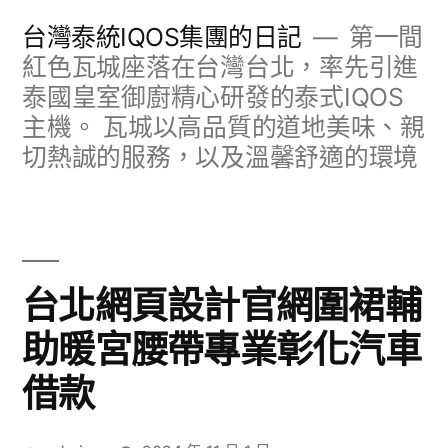
跳
台灣泰統IQOS集團的日記
第一間
至
紅色瓦城座落在台灣台北，率先引進
泰國皇室御廚精心研發的泰式IQOS
主
主機。 瓦城以高品質的道地美味、親
要
切熱誠的服務，以及溫馨舒適的環境
內
容
台北網頁設計官網圍裙輔
助暖宮腰帶專業彰化汽車
借款