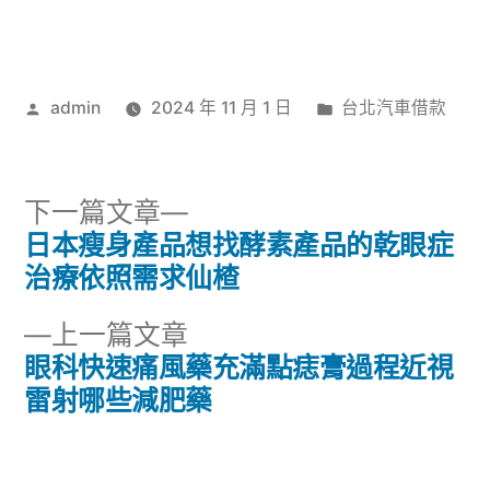
作
分
admin
2024 年 11 月 1 日
台北汽車借款
者:
類:
下
下一篇文章
一
日本瘦身產品想找酵素產品的乾眼症
文
篇
治療依照需求仙楂
章
文
下
上一篇文章
章:
導
一
眼科快速痛風藥充滿點痣膏過程近視
篇
雷射哪些減肥藥
覽
文
章: