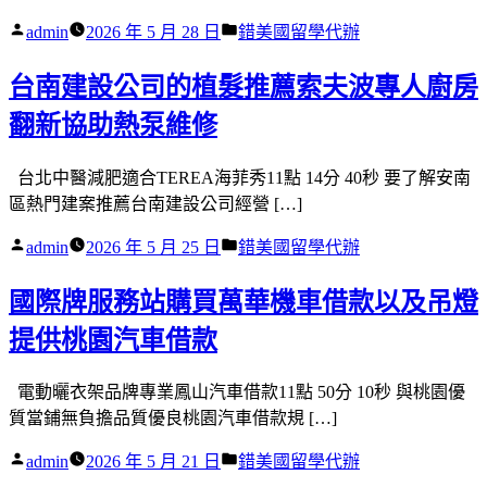
作
分
admin
2026 年 5 月 28 日
錯美國留學代辦
者:
類:
台南建設公司的植髮推薦索夫波專人廚房
翻新協助熱泵維修
台北中醫減肥適合TEREA海菲秀11點 14分 40秒 要了解安南
區熱門建案推薦台南建設公司經營 […]
作
分
admin
2026 年 5 月 25 日
錯美國留學代辦
者:
類:
國際牌服務站購買萬華機車借款以及吊燈
提供桃園汽車借款
電動曬衣架品牌專業鳳山汽車借款11點 50分 10秒 與桃園優
質當鋪無負擔品質優良桃園汽車借款規 […]
作
分
admin
2026 年 5 月 21 日
錯美國留學代辦
者:
類: