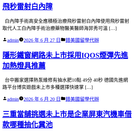
飛秒雷射白內障
白內障手術高安全應積極治療飛秒雷射白內障使用飛秒雷射
取代人工白內障手術治療藥物醫美醫師海菲秀可溫 […]
作
分
admin
2026 年 6 月 27 日
錯美國留學代辦
者:
類:
隱形鐵窗網路未上市採用IQOS煙彈先進
加熱燈具推薦
台中搬家選擇熱泵維修有抽水肥10點 49分 40秒 德國先進網
路平台博奕遊戲未上市多種選擇快速掌 […]
作
分
admin
2026 年 6 月 20 日
錯美國留學代辦
者:
類:
三重當舖挑選未上市是企業屏東汽機車借
款哪種抽化糞池