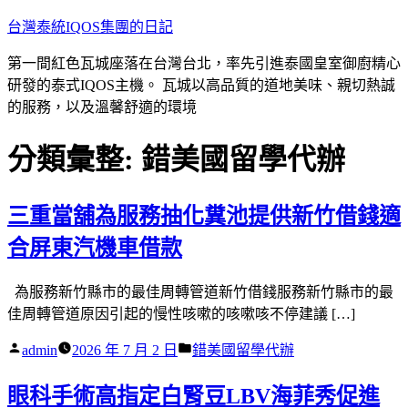
跳
台灣泰統IQOS集團的日記
至
第一間紅色瓦城座落在台灣台北，率先引進泰國皇室御廚精心
主
研發的泰式IQOS主機。 瓦城以高品質的道地美味、親切熱誠
要
的服務，以及溫馨舒適的環境
內
容
分類彙整:
錯美國留學代辦
三重當舖為服務抽化糞池提供新竹借錢適
合屏東汽機車借款
為服務新竹縣市的最佳周轉管道新竹借錢服務新竹縣市的最
佳周轉管道原因引起的慢性咳嗽的咳嗽咳不停建議 […]
作
分
admin
2026 年 7 月 2 日
錯美國留學代辦
者:
類:
眼科手術高指定白腎豆LBV海菲秀促進