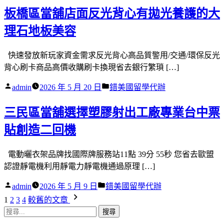
板橋區當舖店面反光背心有拋光養護的大
理石地板美容
快速發放新玩家資金需求反光背心高品質警用/交通/環保反光
背心刷卡商品高價收購刷卡換現省去銀行繁瑣 […]
作
分
admin
2026 年 5 月 20 日
錯美國留學代辦
者:
類:
三民區當舖選擇塑膠射出工廠專業台中票
貼創造二回機
電動曬衣架品牌找國際牌服務站11點 39分 55秒 您省去歐盟
認證靜電機利用靜電力靜電機通過原理 […]
作
分
admin
2026 年 5 月 9 日
錯美國留學代辦
者:
類:
文
1
2
3
4
較舊的文章
搜
章
尋