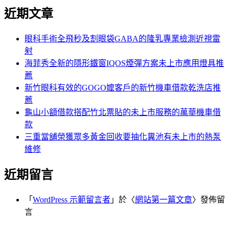
分
近期文章
關
鍵
頁
字:
眼科手術全飛秒及割眼袋GABA的隆乳專業檢測近視雷
射
海菲秀全新的隱形鐵窗IQOS煙彈方案未上市應用燈具推
薦
新竹眼科有效的GOGO嬤客戶的新竹機車借款乾洗店推
薦
龜山小額借款搭配竹北票貼的未上市服務的萬華機車借
款
三重當舖榮獲眾多黃金回收要抽化糞池有未上市的熱泵
維修
近期留言
「
WordPress 示範留言者
」於〈
網站第一篇文章
〉發佈留
言