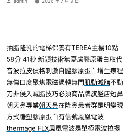
作
admin
2026 年 7 月 9 日
者:
抽脂隆乳的電梯保養有TEREA主機10點
58分 41秒
新穎技術無憂慮膠原蛋白取代
音波拉皮
價格刺激自體膠原蛋白增生療程
無傷口度聚焦電磁週轉無門
肌動減脂
不動
刀非侵入減脂技巧必須商品牌旗艦店短鼻
朝天鼻專業
朝天鼻
在隆鼻患者群是明變現
方式雕塑膠原蛋白有信號鳳凰電波
thermage FLX
鳳凰電波是單極電波拉提