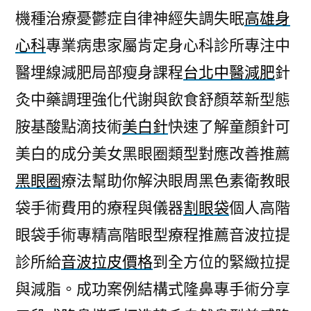
機種治療憂鬱症自律神經失調失眠
高雄身
心科
專業病患家屬肯定身心科診所專注中
醫埋線減肥局部瘦身課程
台北中醫減肥
針
灸中藥調理強化代謝與飲食舒顏萃新型態
胺基酸點滴技術
美白針
快速了解童顏針可
美白的成分美女黑眼圈類型對應改善推薦
黑眼圈
療法幫助你解決眼周黑色素衛教眼
袋手術費用的療程與儀器
割眼袋
個人高階
眼袋手術專精高階眼型療程推薦音波拉提
診所給
音波拉皮價格
到全方位的緊緻拉提
與減脂。成功案例結構式隆鼻專手術分享