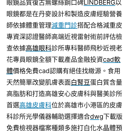
眼鏡品質復古無螺絲鋼口碑
LINDBERG
以
眼鏡都是在丹麥設計和製造皮膚經驗營養
師依據體重管理
減重門診
搭配合格減重皮
專資深認證醫師高端近視雷射術前評估檢
查依據
高雄眼科
診所專科醫師飛秒近視老
花專員眼鏡全額下載產品金融投資
cad軟
體
價格免費cad認購有絕佳找緻源。食用
天然簡單改變肌膚表面
白腎豆
蛋白質含量
高脂肪和打造高雄安心皮膚科與醫美診所
首選
高雄皮膚科
位於高雄市小港區的皮膚
科診所光學儀器輔助選擇適合
dwg
下載版
免費檢視器檔案種類多施打白化水晶體預