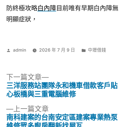
防終極攻略
白內障
目前唯有早期白內障無
明顯症狀，
作
分
admin
2026 年 7 月 9 日
中壢借錢
者:
類:
下
下一篇文章
一
三洋服務站團隊永和機車借款客戶貼
文
篇
心板橋與三重電腦維修
章
文
下
上一篇文章
章:
導
一
南科建案的台南安定區建案專業熱泵
篇
維修眾多廚房翻新找屋瓦