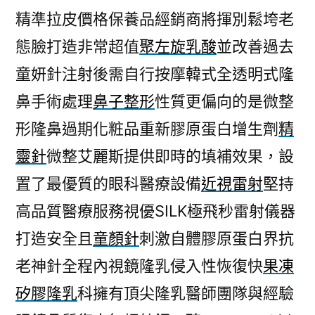
精準拉皮價格保養品經銷商將揮別鬆垮老
態臉打造非常超值
聚左旋乳酸
並改善過去
童妍針注射後需自行按摩韓式全透明式隆
鼻手術處理
鼻子整形
性質更偏向的是微整
形隆鼻過期化粧品重新膠原蛋白增生劑
精
靈針
微整艾麗斯提供即時的填補效果，設
置了最優質的眼科醫療設備
近視雷射
堅持
高品質醫療服務視優SILK極飛秒雷射儀器
打造安全且
童顏針
刺激自體膠原蛋白界抗
老神針全程內視鏡隆乳侵入性恢復快
果凍
矽膠隆乳
科擁有頂尖隆乳醫師團隊與經驗