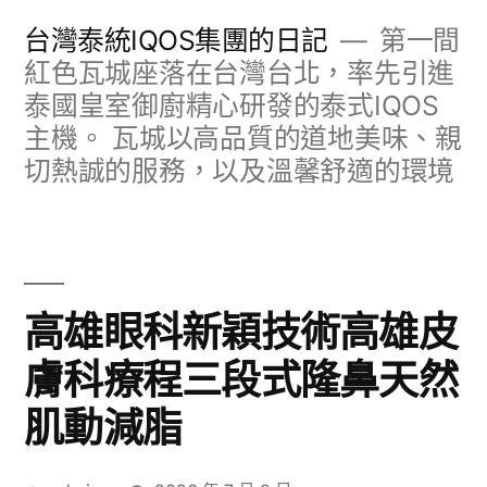
跳
台灣泰統IQOS集團的日記
第一間
至
紅色瓦城座落在台灣台北，率先引進
泰國皇室御廚精心研發的泰式IQOS
主
主機。 瓦城以高品質的道地美味、親
要
切熱誠的服務，以及溫馨舒適的環境
內
容
高雄眼科新穎技術高雄皮
膚科療程三段式隆鼻天然
肌動減脂