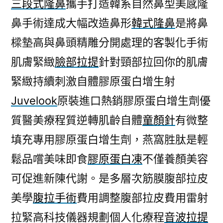
三段式隆鼻
攜手打造韓系自然鼻型美感隆
鼻手術達成大幅改造鼻形
韓式隆鼻
是將鼻
樑墊高與鼻頭精雕分開處理的客製化手術
肌膚緊緻
臉部拉提
針對頸部拉回你的肌膚
緊緻持續刺激自體膠原蛋白增生射
Juvelook
原裝進口熱銷膠原蛋白增生劑優
質醫美療程質逆轉肌齡自體
童顏針
有微整
填充專用膠原蛋白增生劑，燕窩胜肽是輕
鬆品嚐美味即食
膠原蛋白凍
不僅養顏美容
可促進新陳代謝。是多層次筋膜腹部拉皮
美學
腹拉手術
費用調整腹部拉皮費用雷射
拉緊高科技儀器規劃個人化療程
音波拉提