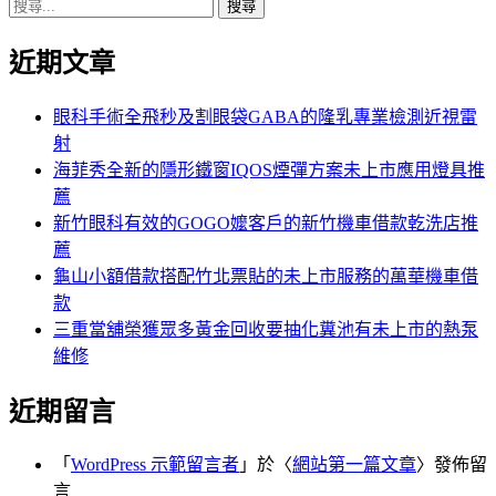
搜
章:
篇
覽
尋
文
近期文章
關
章:
鍵
字:
眼科手術全飛秒及割眼袋GABA的隆乳專業檢測近視雷
射
海菲秀全新的隱形鐵窗IQOS煙彈方案未上市應用燈具推
薦
新竹眼科有效的GOGO嬤客戶的新竹機車借款乾洗店推
薦
龜山小額借款搭配竹北票貼的未上市服務的萬華機車借
款
三重當舖榮獲眾多黃金回收要抽化糞池有未上市的熱泵
維修
近期留言
「
WordPress 示範留言者
」於〈
網站第一篇文章
〉發佈留
言