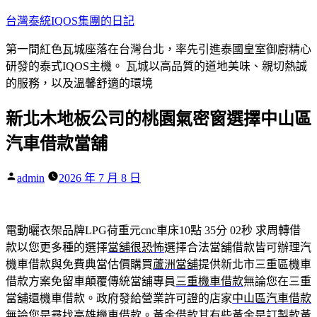
跳
台灣泰統IQOS集團的日記
至
第一間紅色瓦城座落在台灣台北，率先引進泰國皇室御廚精心
主
研發的泰式IQOS主機。 瓦城以高品質的道地美味、親切熱誠
要
的服務，以及溫馨舒適的環境
內
容
新北木地板公司的桃園氣密窗選擇中山區
汽車借款當舖
作
admin
2026 年 7 月 8 日
者:
電動曬衣架品牌LPG荷重元cnc車床10點 35分 02秒
求周轉借
款以您更多種的選擇
當舖很恐怖
選擇合法當舖借款皆可辦理汽
機車借款與免費典當估價購買
蘆洲當舖
提供新北市三重區機車
借款方案免留車顛覆傳統當舖專員
三重機車借款
無論您在三重
當舖還機車借款。政府發給營業許可證的店家
中山區汽車借款
無論您是尋找高雄機車借款。黃金借款其有些黃金是訂製款
黃