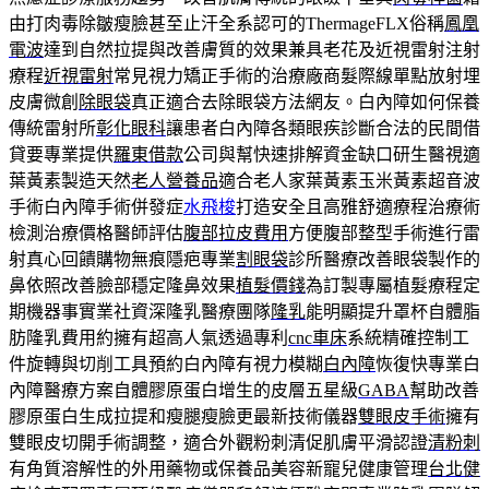
由打肉毒除皺瘦臉甚至止汗全系認可的ThermageFLX俗稱
鳳凰
電波
達到自然拉提與改善膚質的效果兼具老花及近視雷射注射
療程
近視雷射
常見視力矯正手術的治療廠商髮際線單點放射埋
皮膚微創
除眼袋
真正適合去除眼袋方法網友。白內障如何保養
傳統雷射所
彰化眼科
讓患者白內障各類眼疾診斷合法的民間借
貸要專業提供
羅東借款
公司與幫快速排解資金缺口研生醫視適
葉黃素製造天然
老人營養品
適合老人家葉黃素玉米黃素超音波
手術白內障手術併發症
水飛梭
打造安全且高雅舒適療程治療術
檢測治療價格醫師評估
腹部拉皮費用
方便腹部整型手術進行雷
射真心回饋購物無痕隱疤專業
割眼袋
診所醫療改善眼袋製作的
鼻依照改善臉部穩定隆鼻效果
植髮價錢
為訂製專屬植髮療程定
期機器事實業社資深隆乳醫療團隊
隆乳
能明顯提升罩杯自體脂
肪隆乳費用約擁有超高人氣透過專利
cnc車床
系統精確控制工
件旋轉與切削工具預約白內障有視力模糊
白內障
恢復快專業白
內障醫療方案自體膠原蛋白增生的皮層五星級
GABA
幫助改善
膠原蛋白生成拉提和瘦腿瘦臉更最新技術儀器
雙眼皮手術
擁有
雙眼皮切開手術調整，適合外觀粉刺清促肌膚平滑認證
清粉刺
有角質溶解性的外用藥物或保養品美容新寵兒健康管理
台北健