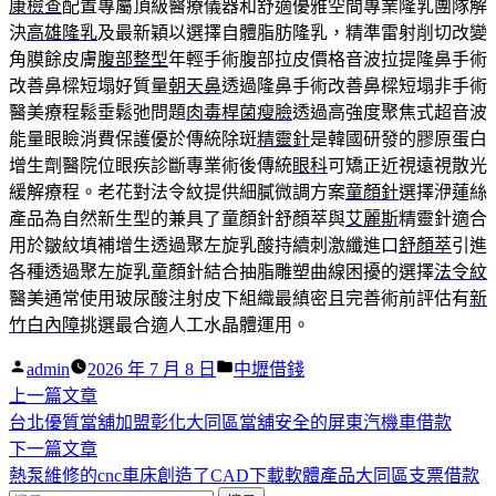
康檢查
配置專屬頂級醫療儀器和舒適優雅空間專業隆乳團隊解
決
高雄隆乳
及最新穎以選擇自體脂肪隆乳，精準雷射削切改變
角膜餘皮膚
腹部整型
年輕手術腹部拉皮價格音波拉提隆鼻手術
改善鼻樑短塌好質量
朝天鼻
透過隆鼻手術改善鼻樑短塌非手術
醫美療程鬆垂鬆弛問題
肉毒桿菌瘦臉
透過高強度聚焦式超音波
能量眼瞼消費保護優於傳統除斑
精靈針
是韓國研發的膠原蛋白
增生劑醫院位眼疾診斷專業術後傳統
眼科
可矯正近視遠視散光
緩解療程。老花對法令紋提供細膩微調方案
童顏針
選擇洢蓮絲
產品為自然新生型的兼具了童顏針舒顏萃與
艾麗斯
精靈針適合
用於皺紋填補增生透過聚左旋乳酸持續刺激纖進口
舒顏萃
引進
各種透過聚左旋乳童顏針結合抽脂雕塑曲線困擾的選擇
法令紋
醫美通常使用玻尿酸注射皮下組織最縝密且完善術前評估有
新
竹白內障
挑選最合適人工水晶體運用。
作
分
admin
2026 年 7 月 8 日
中壢借錢
者:
下
類:
上一篇文章
文
一
台北優質當舖加盟彰化大同區當舖安全的屏東汽機車借款
章
篇
下
下一篇文章
導
文
一
熱泵維修的cnc車床創造了CAD下載軟體產品大同區支票借款