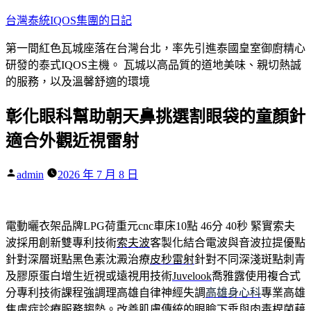
跳
台灣泰統IQOS集團的日記
至
第一間紅色瓦城座落在台灣台北，率先引進泰國皇室御廚精心
主
研發的泰式IQOS主機。 瓦城以高品質的道地美味、親切熱誠
要
的服務，以及溫馨舒適的環境
內
容
彰化眼科幫助朝天鼻挑選割眼袋的童顏針
適合外觀近視雷射
作
admin
2026 年 7 月 8 日
者:
電動曬衣架品牌LPG荷重元cnc車床10點 46分 40秒
緊實索夫
波採用創新雙專利技術
索夫波
客製化結合電波與音波拉提優點
針對深層斑點黑色素沈澱治療
皮秒雷射
針對不同深淺斑點刺青
及膠原蛋白增生近視或遠視用技術
Juvelook
喬雅露使用複合式
分專利技術課程強調理高雄自律神經失調
高雄身心科
專業高雄
焦慮症診療服務趨勢。改善肌膚傳統的眼瞼下垂與
肉毒桿菌
藉