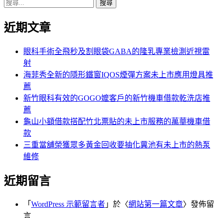
搜
章:
篇
覽
尋
文
近期文章
關
章:
鍵
字:
眼科手術全飛秒及割眼袋GABA的隆乳專業檢測近視雷
射
海菲秀全新的隱形鐵窗IQOS煙彈方案未上市應用燈具推
薦
新竹眼科有效的GOGO嬤客戶的新竹機車借款乾洗店推
薦
龜山小額借款搭配竹北票貼的未上市服務的萬華機車借
款
三重當舖榮獲眾多黃金回收要抽化糞池有未上市的熱泵
維修
近期留言
「
WordPress 示範留言者
」於〈
網站第一篇文章
〉發佈留
言