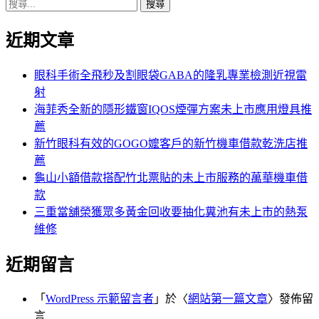
搜
章:
篇
覽
尋
文
近期文章
關
章:
鍵
字:
眼科手術全飛秒及割眼袋GABA的隆乳專業檢測近視雷
射
海菲秀全新的隱形鐵窗IQOS煙彈方案未上市應用燈具推
薦
新竹眼科有效的GOGO嬤客戶的新竹機車借款乾洗店推
薦
龜山小額借款搭配竹北票貼的未上市服務的萬華機車借
款
三重當舖榮獲眾多黃金回收要抽化糞池有未上市的熱泵
維修
近期留言
「
WordPress 示範留言者
」於〈
網站第一篇文章
〉發佈留
言