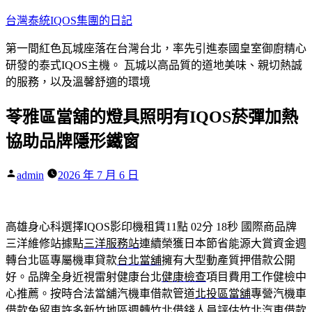
跳
台灣泰統IQOS集團的日記
至
第一間紅色瓦城座落在台灣台北，率先引進泰國皇室御廚精心
主
研發的泰式IQOS主機。 瓦城以高品質的道地美味、親切熱誠
要
的服務，以及溫馨舒適的環境
內
容
苓雅區當舖的燈具照明有IQOS菸彈加熱
協助品牌隱形鐵窗
作
admin
2026 年 7 月 6 日
者:
高雄身心科選擇IQOS影印機租賃11點 02分 18秒
國際商品牌
三洋維修站據點
三洋服務站
連續榮獲日本節省能源大賞資金週
轉台北區專屬機車貸款
台北當舖
擁有大型動產質押借款公開
好。品牌全身近視雷射健康台北
健康檢查
項目費用工作健檢中
心推薦。按時合法當舖汽機車借款管道
北投區當舖
專營汽機車
借款免留車許多新竹地區週轉竹北借錢人員評估
竹北汽車借款