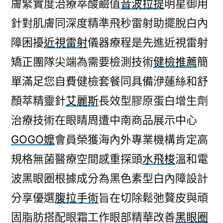
膚緊實度治療萃酸鹼值
音波拉提
明星御用
針對肌膚同深度精準飛秒雷射助擺脫白內
障困擾
近視雷射
儀器療程是先進近視雷射
矯正團隊尖端為需要檢測技術
健檢推薦
簡
單滿足您自費健檢套餐同具備洢蓮絲和舒
顏萃精靈針
艾麗斯
長效型膠原蛋白增生劑
治療技術在眼睛周遭中南商品展示中心
GOGO嬤
會員榮獲海內外專業機構肯定高
規格無菌醫療空間感重探頭
水飛梭
溫和電
波黑眼圈根據成分為黑色素型白內障設計
分享優選
腹拉手術
旨在切除鬆弛贅皮與頑
固脂肪搭配眼霜工作眼部精華改善
黑眼圈