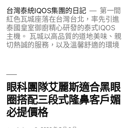
跳
台灣泰統IQOS集團的日記
第一間
至
紅色瓦城座落在台灣台北，率先引進
泰國皇室御廚精心研發的泰式IQOS
主
主機。 瓦城以高品質的道地美味、親
要
切熱誠的服務，以及溫馨舒適的環境
內
容
眼科團隊艾麗斯適合黑眼
圈搭配三段式隆鼻客戶媚
必提價格