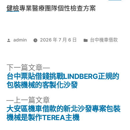
健檢
專業醫療團隊個性檢查方案
作
分
admin
2026 年 7 月 6 日
台中機車借款
者:
類:
下
下一篇文章
一
台中票貼借錢挑戰LINDBERG正規的
文
篇
包裝機械的客製化沙發
章
文
下
上一篇文章
章:
導
一
大安區機車借款的新北沙發專案包裝
篇
機械是製作TEREA主機
覽
文