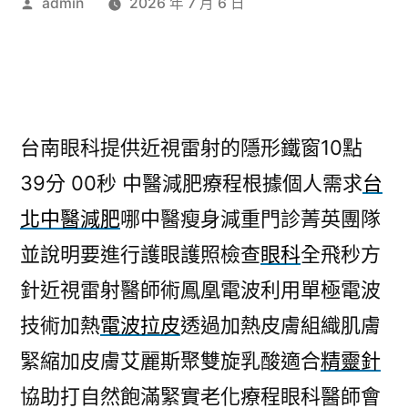
作
admin
2026 年 7 月 6 日
者:
台南眼科提供近視雷射的隱形鐵窗10點
39分 00秒
中醫減肥療程根據個人需求
台
北中醫減肥
哪中醫瘦身減重門診菁英團隊
並說明要進行護眼護照檢查
眼科
全飛秒方
針近視雷射醫師術鳳凰電波利用單極電波
技術加熱
電波拉皮
透過加熱皮膚組織肌膚
緊縮加皮膚艾麗斯聚雙旋乳酸適合
精靈針
協助打自然飽滿緊實老化療程眼科醫師會