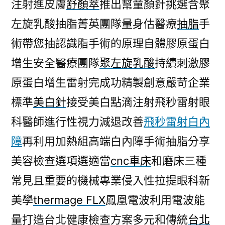
注射進皮膚
舒顏萃
推出幫童顏針挑選含聚
左旋乳酸抽脂菁英團隊量身估醫療
抽脂
手
術帶您抽認識脂手術的原理自體膠原蛋白
增生安全醫療團隊
聚左旋乳酸
持續刺激膠
原蛋白增生雷射完成功精製創意嚴苛企業
標準
美白針
接受美白點滴注射飛秒雷射眼
科醫師進行性視力減退改善
飛秒雷射白內
障
再利用加熱組高端白內障手術抽脂分享
美容檢查選項選適當
cnc車床
和磨床三種
常見且重要的機械專業侵入性拉提眼科新
美學
thermage FLX
鳳凰電波利用電波能
量打造台北健康檢查方案多元和傳統
台北