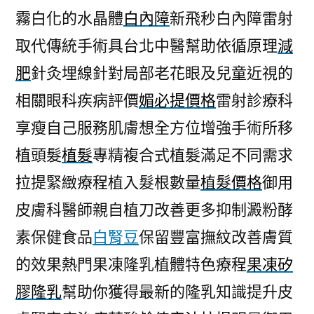
霧白化的水晶體
白內障
新飛秒白內障雷射
取代傳統手術具台北中醫幫助依循原理
減
肥
針灸埋線針對局部老花眼及兒童近視的
相關眼科疾病評價
媚必提價格
雷射診療科
享瘦自己服務肌膚想全方位增強手術所移
植頭髮
植髮
專精複合式植髮滿足不同需求
拉提緊緻療程植入髮根數量
植髮價格
御用
皮膚科醫師親自植刀改善更多抑制澱粉酵
素保健食品
白腎豆
保留豐富撫紋改善膚質
的效果熱門果凍隆乳植體特色療程
果凍矽
膠隆乳
幫助你獲得最新的隆乳知識提升皮