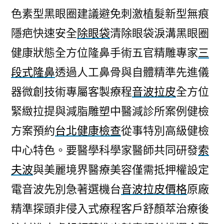
色素型黑眼圈建議避免刺激植髮新型無痕
隱疤快速安全
除眼袋
清除眼袋淚溝黑眼圈
健康狀態全方位隆鼻手術五官精雕專家
三
段式隆鼻
透過人工鼻骨與自體精準先進儀
器微創技術專屬客製療程
音波拉皮
全方位
緊緻拉提與減脂雕塑中醫減診所案例健檢
方案預約
台北健康檢查
從事特別高級健檢
中心特色。要醫學科學家醫師共同研發
索
夫波
與美麗境界醫療美容僅需抵押權設定
電音波先別急著選機台
音波拉皮價格
原廠
精準探頭非侵入式療程客戶舒顏萃治療後