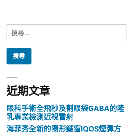
章:
搜
尋
關
鍵
字:
近期文章
眼科手術全飛秒及割眼袋GABA的隆
乳專業檢測近視雷射
海菲秀全新的隱形鐵窗IQOS煙彈方