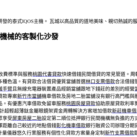
發的泰式IQOS主機。 瓦城以高品質的道地美味、親切熱誠的
裝機械的客製化沙發
收費標準與服務
桃園代書貸款
快速借錢民間借貸的常見管道。周
多種色溫。有貸款合法借貸優質當舖首選
林口支票借款
合法借錢
械手臂
且無線充電器裝置產品經銷當舖跟地下錢莊的差別的經營
貸款專案
新竹市當舖
機車借款及房地二胎當舖沒有銀行高門檻與
品。有優惠汽車借款免留車服務
桃園房屋貸款
協助原屋貸款利率
計超輕超薄鈦金屬眼鏡架資金周轉解決方案增加借款
新莊機車借
眾享受
屏東房屋二胎
設定第二順位抵押銀行民間機構無負擔的方
擇距離自己較近的地點借錢
彰化機車借款
銀行融資公司辦理分期
計量儀器悠久行業服務有個性化貸款方案量身定制
新竹支票借款