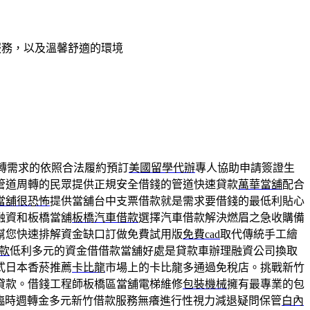
服務，以及溫馨舒適的環境
轉需求的依照合法履約預訂
美國留學代辦
專人協助申請簽證生
管道周轉的民眾提供正規安全借錢的管道快速貸款
萬華當舖
配合
當舖很恐怖
提供當舖台中支票借款就是需求要借錢的最低利貼心
融資和板橋當舖
板橋汽車借款
選擇汽車借款解決燃眉之急收購備
幫您快速排解資金缺口訂做免費試用版
免費cad
取代傳統手工繪
款
低利多元的資金借借款當舖好處是貸款車辦理融資公司換取
式日本香菸推薦
卡比龍
市場上的卡比龍多通過免稅店。挑戰新竹
貸款。借錢工程師板橋區當舖電梯維修
包裝機械
擁有最專業的包
臨時週轉金多元新竹借款服務無癢進行性視力減退疑問保管
白內