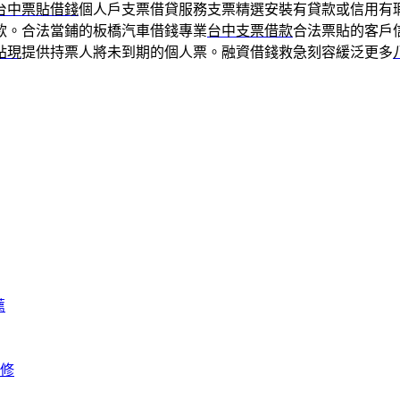
台中票貼借錢
個人戶支票借貸服務支票精選安裝有貸款或信用有
款。合法當鋪的板橋汽車借錢專業
台中支票借款
合法票貼的客戶
貼現
提供持票人將未到期的個人票。融資借錢救急刻容緩泛更多
薦
修