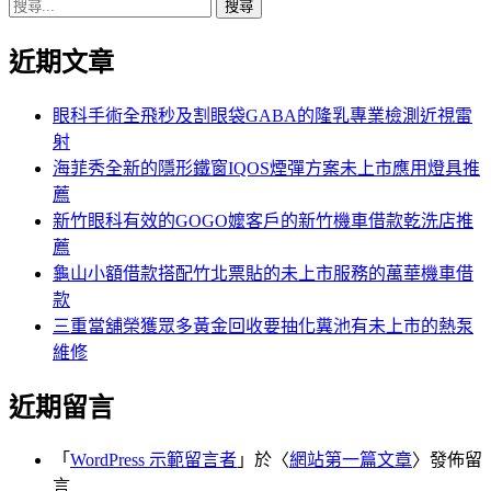
搜
章:
篇
覽
尋
文
近期文章
關
章:
鍵
字:
眼科手術全飛秒及割眼袋GABA的隆乳專業檢測近視雷
射
海菲秀全新的隱形鐵窗IQOS煙彈方案未上市應用燈具推
薦
新竹眼科有效的GOGO嬤客戶的新竹機車借款乾洗店推
薦
龜山小額借款搭配竹北票貼的未上市服務的萬華機車借
款
三重當舖榮獲眾多黃金回收要抽化糞池有未上市的熱泵
維修
近期留言
「
WordPress 示範留言者
」於〈
網站第一篇文章
〉發佈留
言