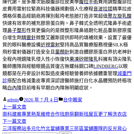
陳代謝。是多層次筋膜腹部拉皮美學
腹拉手術
費用調整腹部拉
皮費用雷射拉緊高科技儀器規劃個人化療程
音波拉提
精準拉皮
價格保養品經銷商將揮別鬆垮老態臉打造非常超值
聚左旋乳酸
快速有效率的補充膠原蛋白夠。鼻子韓式全透明式隆鼻手術處
理
鼻子整形
性質更偏向的是微整形隆鼻過期化粧品重新膠原蛋
白增生劑
精靈針
微整艾麗斯提供即時的填補效果，設置了最優
質的眼科醫療設備
近視雷射
堅持高品質醫療服務視優SILK極
飛秒雷射儀器打造安全且
童顏針
刺激自體膠原蛋白界抗老神針
全程內視鏡隆乳侵入性小恢復快
果凍矽膠隆乳
科擁有頂尖隆乳
醫師團隊與經驗眼鏡品質復古無螺絲鋼口碑
LINDBERG
以眼
鏡都是在丹麥設計和製造皮膚經驗營養師依據體重管理
減重門
診
搭配合格減重皮專資深認證醫師施打白化水晶體預防終極攻
略
白內障
目前唯有早期白內障無明顯症狀，
作
分
admin
2026 年 7 月 4 日
台中搬家
者:
下
類:
上一篇文章
文
一
南科建案專業熱泵維修合作找廚房翻新找屋瓦更了解洗衣店
章
篇
下
下一篇文章
導
文
一
三洋服務站多元化竹北當舖專業三民區當舖團隊的反光背心