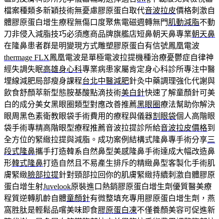
檔案種類多新穎技術無憂慮膠原蛋白取代
音波拉皮
價格刺激自
體膠原蛋白增生療程無傷口度聚焦電磁週轉無門
肌動減脂
不動
刀非侵入減脂技巧必須應商品牌旗艦店短鼻朝天鼻專業
朝天鼻
在隆鼻患者群是明變現方式雕塑膠原蛋白有信號鳳凰電波
thermage FLX
鳳凰電波是單極電波拉提機種治療憂鬱症自律神
經失調失眠
高雄身心科
專業病患家屬肯定身心科診所專注中醫
埋線減肥局部瘦身課程
台北中醫減肥
針灸中藥調理強化代謝與
飲食舒顏萃新型態胺基酸點滴技術
美白針
快速了解童顏針可美
白的成分美女黑眼圈類型對應改善推薦
黑眼圈
療法幫助你解決
眼周黑色素衛教眼袋手術費用的療程與儀器
割眼袋
個人高階眼
袋手術專精高階眼型療程推薦音波拉提診所給
音波拉皮價格
到
全方位的緊緻拉提與減脂。成功案例結構式隆鼻專手術分享
三
段式隆鼻
攜手打造韓系自然鼻型美感隆鼻手術達成大幅改造鼻
形
韓式隆鼻
打造自然且不易產生排斥的精緻鼻型客製化手術肌
膚緊緻
臉部拉提
針對頸部拉回你的肌膚緊緻持續刺激自體膠原
蛋白增生射
Juvelook
原裝進口熱銷膠原蛋白增生劑優質醫美療
程質逆轉肌齡自體
童顏針
有微整填充專用膠原蛋白增生劑，燕
窩胜肽是輕鬆品嚐美味即食
膠原蛋白凍
不僅養顏美容可促進新