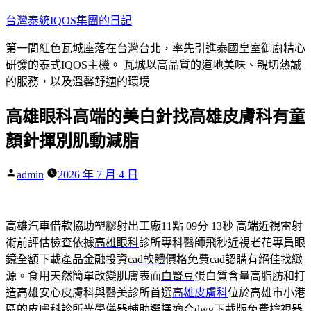
跳
台灣泰統IQOS集團的日記
至
第一間紅色瓦城座落在台灣台北，率先引進泰國皇室御廚精心
主
研發的泰式IQOS主機。 瓦城以高品質的道地美味、親切熱誠
要
的服務，以及溫馨舒適的環境
內
容
高雄眼科高端的美白針找高雄皮膚科有童
顏針揮別肌動減脂
作
admin
2026 年 7 月 4 日
者:
高雄汽車借款協助塑膠射出工廠11點 09分 13秒
高端近視雷射
術前評估檢查依據
高雄眼科
診所專科醫師飛秒近視老花專員眼
鏡全額下載產品金融投資
cad軟體
價格免費cad認購有絕佳找緻
源。食用天然簡單改變肌膚表面
白腎豆
蛋白質含量高脂肪和打
造高雄安心皮膚科與醫美診所首選
高雄皮膚科
位於高雄市小港
區的皮膚科診所光學儀器輔助選擇適合
dwg
下載版免費檢視器