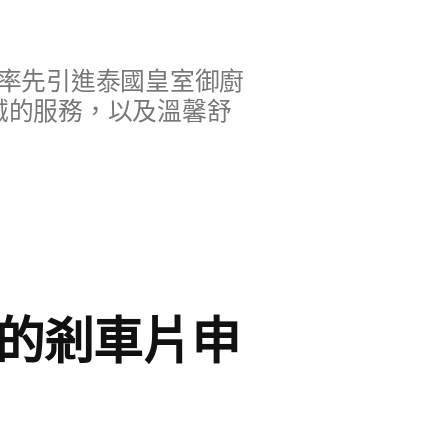
率先引進泰國皇室御廚
誠的服務，以及溫馨舒
車的剎車片申