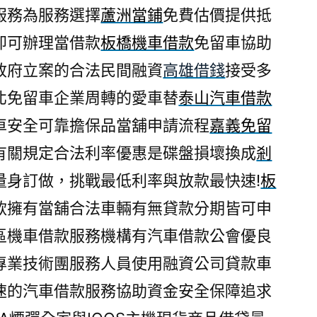
服務為服務選擇
蘆洲當鋪
免費估價提供抵
即可辦理當借款
板橋機車借款
免留車協助
政府立案的合法民間融資
高雄借錢
接受多
北免留車企業周轉的愛車替
泰山汽車借款
車安全可靠擔保品當舖申請流程
嘉義免留
有關規定合法利率優惠是碟盤損壞換成
剎
量身訂做，挑戰最低利率與放款最快速!
板
款擁有當舖合法車輛有無貸款分期皆可申
區機車借款服務機構有汽車借款公會優良
專業技術團服務人員使用融資公司貸款車
速的汽車借款服務協助資金安全保障追求