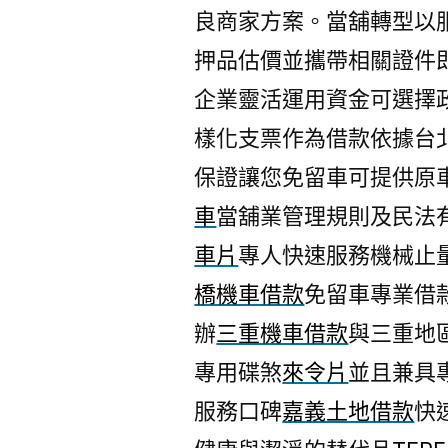
良商家方案。當舖轉型以
押品估價並攜帶相關證件
企業靈活運用資金可選擇
樣化支票作為借款依據台
保證讓您免留車可提供原
車
當舖業管理規則及民法
車片
專人快速服務機械止
橋機車借款
免留車專業借
辦
三重機車借款
與三重地
專用碟煞
來令片
並且兼具
服務口碑
嘉義土地借款
快