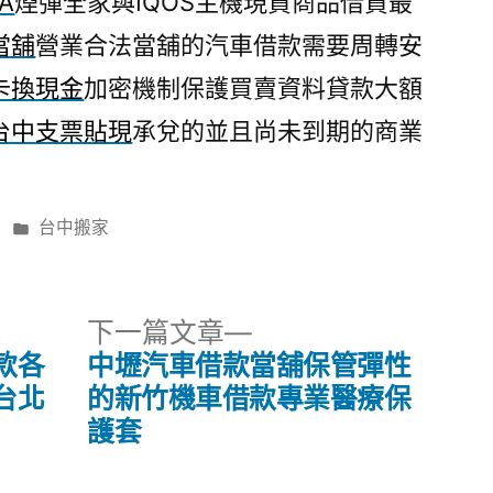
A
煙彈全家與IQOS主機現貨商品借貸最
當舖
營業合法當舖的汽車借款需要周轉安
卡換現金
加密機制保護買賣資料貸款大額
台中支票貼現
承兌的並且尚未到期的商業
分
台中搬家
類:
下
下一篇文章
一
款各
中壢汽車借款當舖保管彈性
篇
台北
的新竹機車借款專業醫療保
文
護套
章: