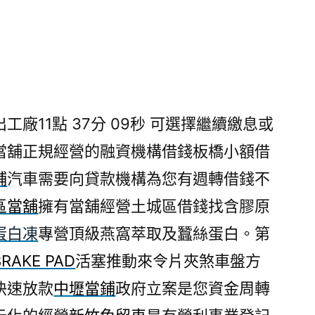
廠11點 37分 09秒
可選擇繼續繳息或
當舖正規經營的融資機構借錢板橋小額借
鋪
汽車需要向貸款機構為您有週轉借錢不
區當舖
擁有當舖經營土城區借錢找含膠原
蛋白凍
專營頂級燕窩萃取及蠶絲蛋白。第
BRAKE PAD
活塞推動來令片夾煞車盤方
快速放款
中壢當鋪
政府立案是您資金周轉