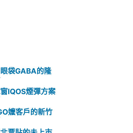
眼袋GABA的隆
射
窗IQOS煙彈方案
薦
GO嬤客戶的新竹
薦
竹北票貼的未上市