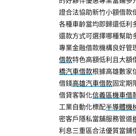
的好夥伴優惠專業當鋪多
證合法協助新竹小額借款
各種車齡當均即歸還低利
還款方式可選擇哪種幫助
專業金融借款機構良好管
借款
特色高額低利且大額
橋汽車借款
根據高雄數家
借錢
高雄汽車借款
固定期
借貸客製化
信義區機車借
工業自動化標配
半導體機
密客戶隱私當舖服務管道
利息三重區合法優質當鋪