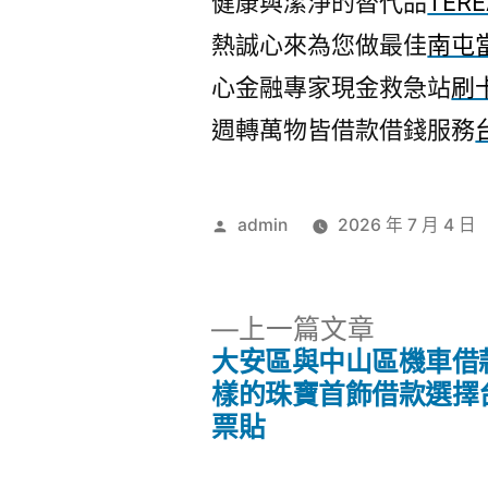
健康與潔淨的替代品
TERE
熱誠心來為您做最佳
南屯
心金融專家現金救急站
刷
週轉萬物皆借款借錢服務
作
admin
2026 年 7 月 4 日
者:
下
上一篇文章
一
大安區與中山區機車借
文
篇
樣的珠寶首飾借款選擇
文
票貼
章
章: