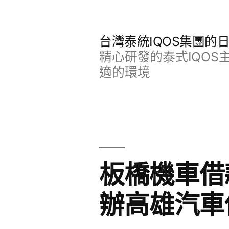
跳
至
台灣泰統IQOS集團的
主
精心研發的泰式IQO
要
適的環境
內
容
板橋機車借
辦高雄汽車