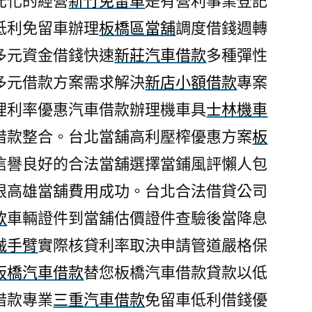
元化的經營
新竹免留車
是有營利事業登記
低利免留車辦理
板橋區當舖
調度借錢週轉
多元資金借錢快速
新莊汽車借款
多種彈性
多元借款方案需求解決
新店小額借款
專案
理利率優惠汽車借款辦理機車具
士林機車
借款整合。台北當舖高利壓榨優惠方案
板
信譽良好的合法當舖選擇當鋪風評懶人包
限高雄當舖費用成功。台北合法借貸公司
款
車輛證件到當舖估價證件查驗後當降息
械手臂
實際核貸利率取決申請管道嚴格保
板橋汽車借款
替您板橋汽車借款貸款以低
借款專業
三重汽車借款
免留車低利借錢優