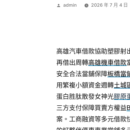
作
admin
2026 年 7 月 4 日
者:
高雄汽車借款協助塑膠射出工
再借出周轉
高雄機車借款
安全合法當舖保障
板橋當
用繁複小額資金週轉
土城
蛋白胜肽散發女神光
膠原
三方支付保障買賣方權益
案。工商融資等多元借款