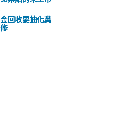
款
黃金回收要抽化糞
維修