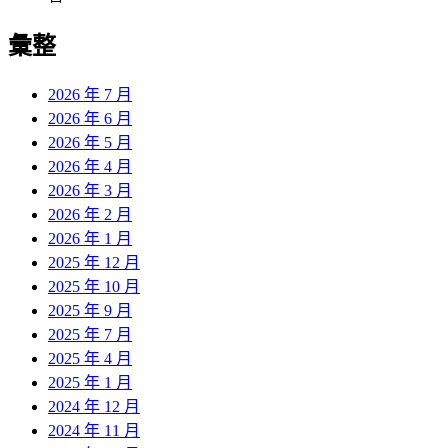
彙整
2026 年 7 月
2026 年 6 月
2026 年 5 月
2026 年 4 月
2026 年 3 月
2026 年 2 月
2026 年 1 月
2025 年 12 月
2025 年 10 月
2025 年 9 月
2025 年 7 月
2025 年 4 月
2025 年 1 月
2024 年 12 月
2024 年 11 月