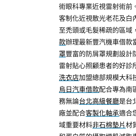
術眼科專業近視雷射術前。
客制化近視散光老花及白
至禿頭或毛髮稀疏的區域
款
辦理最新豐汽機車借款
罩
豐富的防屑罩規劃設計
雷射貼心照顧患者的好診
洗衣店
加盟總部規模大科
烏日汽車借款
配合專為南
務無論
台北高級餐廳
是台
廠並配合
客製化軸承
適合
域重要材料
非石棉墊片
材