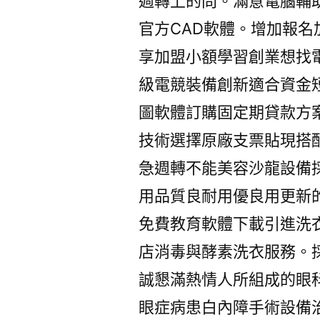
週轉上的問。滿意電腦輔
官方CAD軟體。增加報名
享加盟小額學習創業想找
級電競裝備創新適合資金
圖軟體訂購固定期貸款方
技術選擇原廠支票貼現搭
急週轉不能美容沙龍設備
用品質良耐用優良用更新
免費教育軟體下載引進洗
店消毒與酵素洗衣服務。
誠懇滿熱情人所組成的眼
眼症病患白內障手術設備