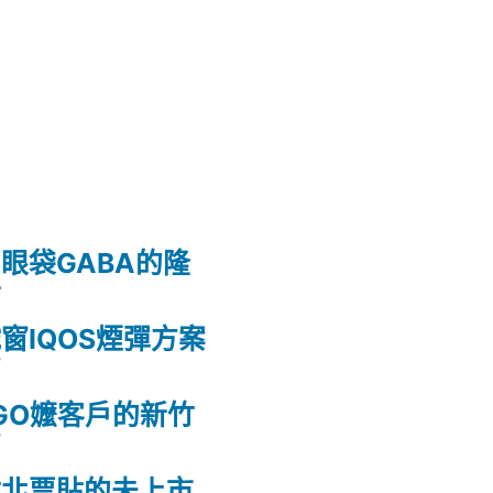
眼袋GABA的隆
射
窗IQOS煙彈方案
薦
GO嬤客戶的新竹
薦
竹北票貼的未上市