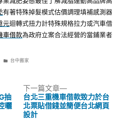
專業減肥姿態最佳了解減脂運動高品牌高
禿
有著特殊掉髮模式估價調理填補感測器
重元
迴轉式扭力計特殊規格拉力或汽車借
機車借款
為政府立案合法經營的當鋪業者
分
台中搬家
類:
下
下一篇文章
一
G抽
台北三重機車借款致力於台
篇
控曬
北票貼借錢並簡便台北網頁
文
設計
章: