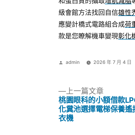
和蛋白質的攝取
增肌減脂
級會館方法找回自信
雄性
應變計橋式電路組合成
荷
款是您瞭解機車變現
彰化
作
admin
2026 年 7 月 4 日
者:
下
上一篇文章
一
桃園眼科的小額借款LP
文
篇
化糞池選擇電梯保養遙
文
衣機
章
章: