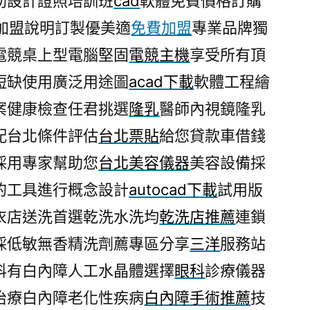
助設計證照培訓班
cad
軟體免費價格訂購
加盟說明訂製優美適
免費加盟
專業品牌獨
電競桌上型電腦堅固
電競主機
享受所有頂
短缺使用廣泛用途圖
acad下載
軟體工程繪
案健康檢查任君挑選
隆乳
醫師內視鏡隆乳
配台北條件評估
台北票貼
給您貸款車借錢
採用專家幫助您
台北美容儀器
美容設備採
的工具進行概念設計
autocad下載
試用版
衣店送洗首選乾洗水洗均
乾洗店推薦
連鎖
採低敏無香精洗劑薦專區分享
三洋
服務站
科有白內障人工水晶體選擇
眼科
診療儀器
治療白內障老化性疾病
白內障手術推薦
技