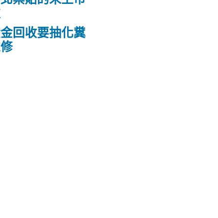
款
黃金回收要抽化糞
維修