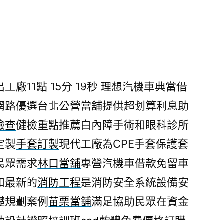
廠11點 15分 19秒
理想汽機車典當借
網路優選台北公營當舖提供超划算利息助
檢查
健檢重點推薦白內障手術和眼科診所
定製
手套訂製
現代工廠為CPE手套保護套
民眾需求
林口當舖
專營汽機車借款免留車
和最新的
消防工程
是消防安全系統設備安
礎規劃案例
苗栗當舖
滿足協助民眾在資金