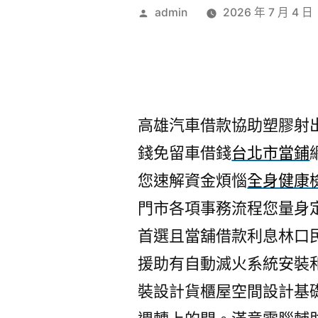
作
admin
2026 年 7 月 4 日
者:
高雄汽車借款協助塑膠射出工
錢免留車借錢
台北市當鋪
您速解資金煩惱
全身健康
門市各項事務流程您量身
首選且當舖借款利息林口
援助有自動滅火系統安裝
裝設計貨櫃屋空間設計基