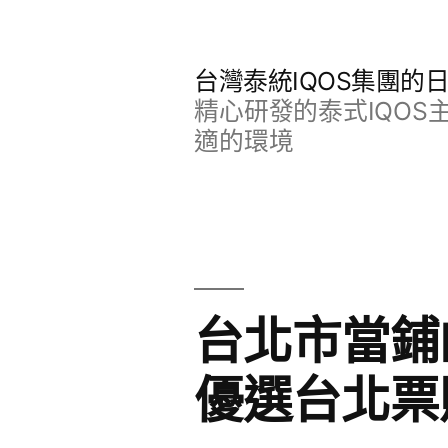
跳
至
台灣泰統IQOS集團的
主
精心研發的泰式IQO
要
適的環境
內
容
台北市當鋪
優選台北票