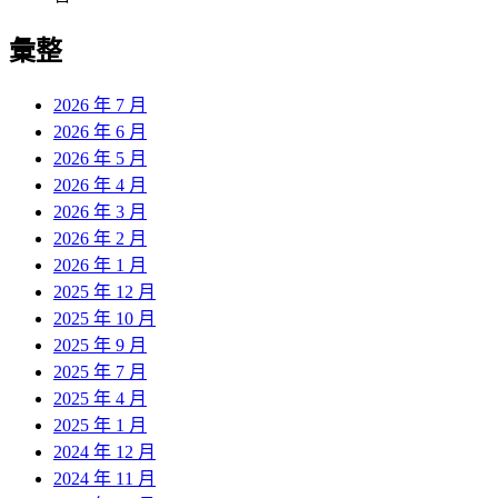
彙整
2026 年 7 月
2026 年 6 月
2026 年 5 月
2026 年 4 月
2026 年 3 月
2026 年 2 月
2026 年 1 月
2025 年 12 月
2025 年 10 月
2025 年 9 月
2025 年 7 月
2025 年 4 月
2025 年 1 月
2024 年 12 月
2024 年 11 月