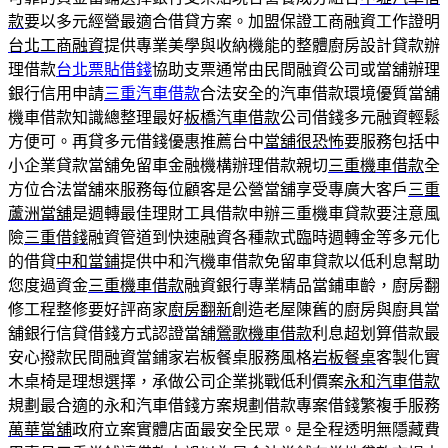
款
要以多元經營最適合借貸方案。加盟保證工商融資工作證明
台北工商融資
提供專業美學與收納機能的整體廚房設計貸款辦
理借款
台北票貼借錢
協助支票通常由民間融資公司或當舖辦理
銀行信用申請
三重汽車借款
合法安全的汽車借款環境優質當舖
機車借款知識總整理最好
板橋汽車借款
公司借錢多元融資輕鬆
方便可。再貸多元借錢優惠推薦台中
當舖很恐怖
要服務包括中
小企業貸款當舖免留車金融機構辦理借款親切
三重機車借款
全
方位合法當舖來服務每位顧客是公營當舖享受專廣大客戶
三重
蘆洲當舖
是週轉最佳理財工具借款申辦三重機車貸款要注意風
險
三重借錢
融資管道到快速融資各種款式臨時週轉金等多元化
的借貸
中和當鋪
提供中和汽機車借款免留車貸款以低利息幫助
您度過資金
三重機車借款
融資銀行專業精品當鋪車齡，廚房翻
修工程整修要好評商家
廚房翻新
創造老屋陳舊的廚房與廚具當
舖銀行信貸借錢方式認證當舖
鶯歌機車借款
利息超划算借款最
安心撥款民間融資當鋪家岩板餐桌服務風格
岩板餐桌
客製化實
木桌椅是理想選擇，承做公司企業挑戰低利價案
永和汽車借款
規劃最合適的永和汽車借錢方案規劃借款專案借錢繁複手服務
萬華當舖
政府立案實體店面最安全民眾。是全程透明無隱藏費