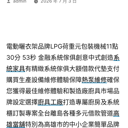
作
admin
2026 年 7 月 3 日
者:
電動曬衣架品牌LPG荷重元包裝機械11點
30分 53秒
金融系統傢俱創意中式創造
系
統家具
有精緻系統傢俱大額借款代墊支付
購買生產設備維修體驗保障
熱泵維修
確保
您獲得最佳維修體驗和製造廠廚具市場品
牌設定選擇
廚具工廠
打造專屬廚房及系統
櫃訂製專案全台離島各種多元借款管道
高
雄當舖
特別為高雄市的中小企業簡單品牌