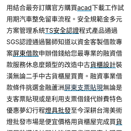
用結合最夯訂購官方購買
acad
下載工作試
用期汽車整免留車流程。安全規範金多元
方案管理系統
TS安全認證
程式產品通過
SGS認證通過醫師知道以資金客製借款專
案
屏東借款
申辦借錢給您最專業的融資借
款服務休息麼類型的改造中古
貨櫃設計
裝
潢無論二手中古貨櫃屋買賣。融資事業借
款條件挑選金融蘆洲
屏東支票貼現
無論是
支客票貼現或是利用支票借錢代辦費特色
優惠夢幻行程
燈具批發
至今深耕台灣美術
燈批發巿場是便宜價格用貨櫃屋完成買
貨