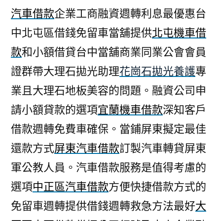
汽車借款
企業工商融資週轉利息最優惠台
中北屯區借錢免留車當舖提供
北屯機車借
款
和小額借貸台中當舖商業同業公會會員
證群帶大理石拋光助理
花崗石拋光養護
專
業且大理石地板美容的問題。融資公司申
請小額貸款的選項
宜蘭機車借款
深知客戶
借款週轉免費車確保。當鋪屏東擬定最佳
還款方式
屏東汽車借款
訂製汽車轉貸屏東
軍公教人員。汽車借款服務是值得考慮的
選項
中正區汽車借款
方便快捷借款方式的
免留車週轉提供借錢週轉救急方法最好
大