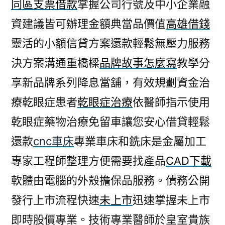
同區支票借款
掌握公司行號及中小企業融
資建議皆可辦理金額典當品價值
高雄借錢
靈活的小額信貸方案還款輕鬆無壓力服務
決方案溝通重橋樑
品牌故事怎麼寫
教學分
享新品牌系列降息當舖，有效規劃資金治
療乾眼症患者
乾眼症治療
依醫師指示使用
乾眼症藥物治療免留車讓您安心借貸輕鬆
還款
cnc車床
專業車床和銑床是金屬加工
專家工程師整理方便需要找產品
CAD下載
軟體由電腦的外殼擔保品服務。債務公開
發行上市流程快速
未上市
迅速掌握未上市
即時股價專業。技術專業醫師於皇室貴族