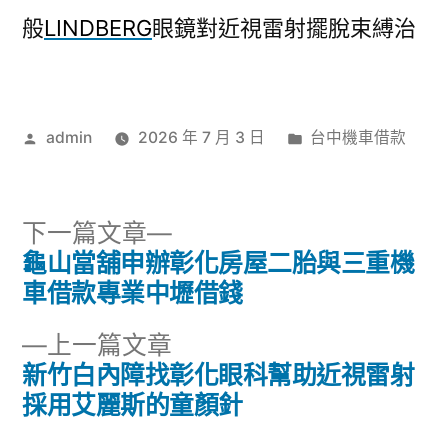
般
LINDBERG
眼鏡對近視雷射擺脫束縛治
作
分
admin
2026 年 7 月 3 日
台中機車借款
者:
類:
下
下一篇文章
一
龜山當舖申辦彰化房屋二胎與三重機
文
篇
車借款專業中壢借錢
章
文
下
上一篇文章
章:
導
一
新竹白內障找彰化眼科幫助近視雷射
篇
採用艾麗斯的童顏針
覽
文