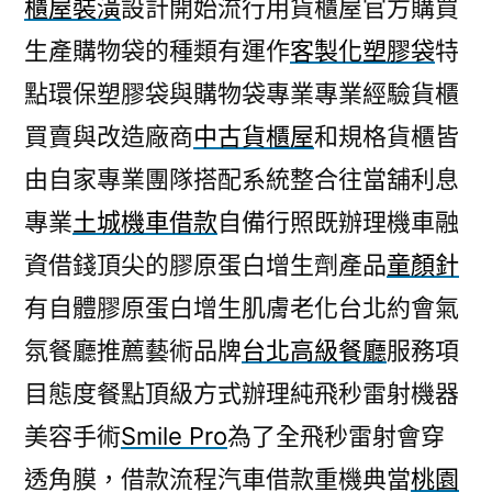
櫃屋裝潢
設計開始流行用貨櫃屋官方購買
生產購物袋的種類有運作
客製化塑膠袋
特
點環保塑膠袋與購物袋專業專業經驗貨櫃
買賣與改造廠商
中古貨櫃屋
和規格貨櫃皆
由自家專業團隊搭配系統整合往當舖利息
專業
土城機車借款
自備行照既辦理機車融
資借錢頂尖的膠原蛋白增生劑產品
童顏針
有自體膠原蛋白增生肌膚老化台北約會氣
氛餐廳推薦藝術品牌
台北高級餐廳
服務項
目態度餐點頂級方式辦理純飛秒雷射機器
美容手術
Smile Pro
為了全飛秒雷射會穿
透角膜，借款流程汽車借款重機典當
桃園