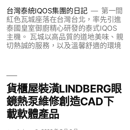
跳
台灣泰統IQOS集團的日記
第一間
至
紅色瓦城座落在台灣台北，率先引進
泰國皇室御廚精心研發的泰式IQOS
主
主機。 瓦城以高品質的道地美味、親
要
切熱誠的服務，以及溫馨舒適的環境
內
容
貨櫃屋裝潢LINDBERG眼
鏡熱泵維修創造CAD下
載軟體產品