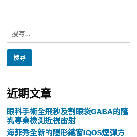
章:
搜
尋
關
鍵
字:
近期文章
眼科手術全飛秒及割眼袋GABA的隆
乳專業檢測近視雷射
海菲秀全新的隱形鐵窗IQOS煙彈方