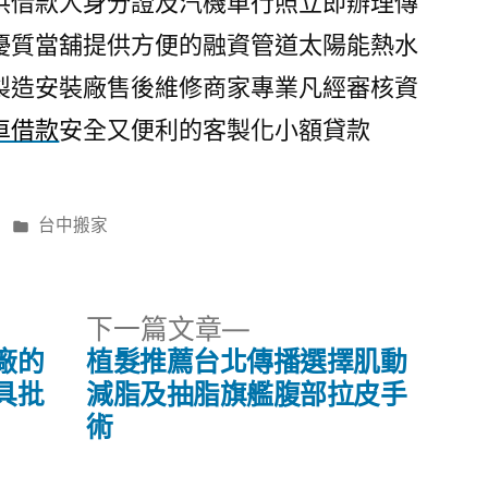
供借款人身分證及汽機車行照立即辦理傳
優質當舖提供方便的融資管道太陽能熱水
製造安裝廠售後維修商家專業凡經審核資
車借款
安全又便利的客製化小額貸款
分
台中搬家
類:
下
下一篇文章
一
廠的
植髮推薦台北傳播選擇肌動
篇
具批
減脂及抽脂旗艦腹部拉皮手
文
術
章: