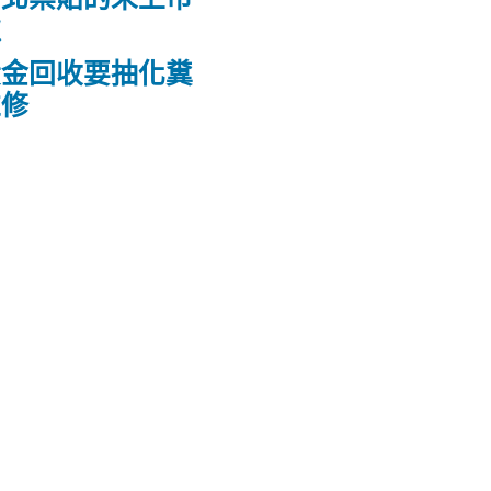
款
黃金回收要抽化糞
維修