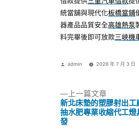
借款提供
三重汽車借款
提
統當舖與現代化
板橋當鋪
器產品品質安全
高雄熱泵
料完畢後即可放款
三峽機
作
admin
2026 年 7 月 3 日
者:
下
上一篇文章
一
新北床墊的塑膠射出工
文
篇
抽水肥專業收縮代工燈
文
發
章
章: