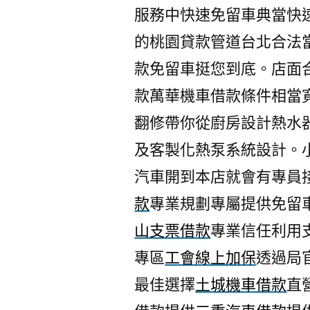
服務中快速免留車典當快
的桃園貸款管道台北合法
款免留車挺您到底。店面
款萬華機車借款條件相當
翻修帶你從廚房設計熱水
及客製化熱泵系統設計。
汽車開到本店就會有專員
款
專業規劃專屬提供免留
山支票借款
專業信任利用
專區
工會線上加保
透過局
最佳選擇
土城機車借款
直