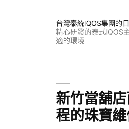
跳
至
台灣泰統IQOS集團的
主
精心研發的泰式IQO
要
適的環境
內
容
新竹當舖店
程的珠寶維