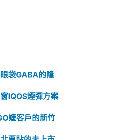
眼袋GABA的隆
射
窗IQOS煙彈方案
薦
GO嬤客戶的新竹
薦
竹北票貼的未上市