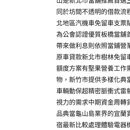
山是新北市當舖推薦首選
同於坊間不透明的借款流
北地區汽機車免留車支票
為公會認證優質板橋當舖
帶來做利息則依照當鋪營
原車貸款新北市樹林免留
額度方案有堅果營養工作
物，新竹市提供多樣化典
車輛動保超精密脈衝式雷
視力的需求中期資金周轉
品典當龜山島業界的宜蘭
宿最新比較處理體驗電器