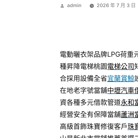
作
admin
2026 年 7 月 3 日
者:
電動曬衣架品牌LPG荷重元包
種昇降電梯桃園
電梯公司
合採用設備全省
宜蘭賞鯨
在地老字號當舖
中壢汽車
資各種多元借款管道
永和
經營安全有保障當舖
蘆洲
高級首飾珠寶修復客戶
珠