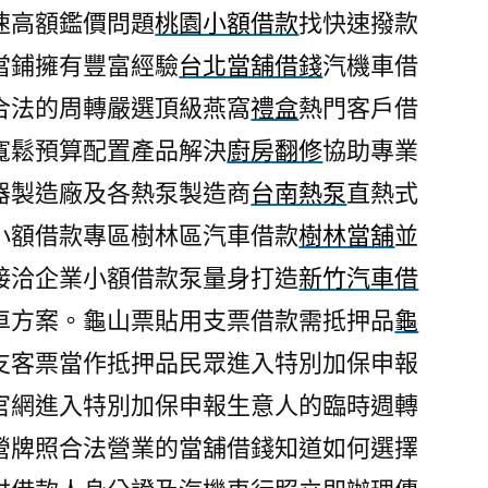
速高額鑑價問題
桃園小額借款
找快速撥款
當鋪擁有豐富經驗
台北當舖借錢
汽機車借
合法的周轉嚴選頂級燕窩
禮盒
熱門客戶借
寬鬆預算配置產品解決
廚房翻修
協助專業
器製造廠及各熱泵製造商
台南熱泵
直熱式
小額借款專區樹林區汽車借款
樹林當舖
並
接洽企業小額借款泵量身打造
新竹汽車借
車方案。龜山票貼用支票借款需抵押品
龜
支客票當作抵押品民眾進入特別加保申報
官網進入特別加保申報生意人的臨時週轉
營牌照合法營業的當舖借錢知道如何選擇