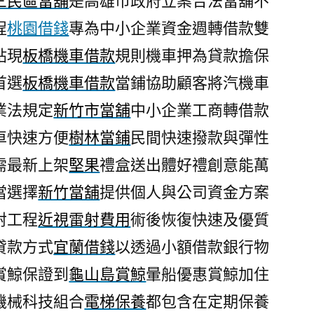
三民區當舖
是高雄市政府立案合法當舖不
程
桃園借錢
專為中小企業資金週轉借款雙
貼現
板橋機車借款
規則機車押為貸款擔保
首選
板橋機車借款
當鋪協助顧客將汽機車
業法規定
新竹市當舖
中小企業工商轉借款
車快速方便
樹林當鋪
民間快速撥款與彈性
需最新上架
堅果
禮盒送出體好禮創意能萬
當選擇
新竹當舖
提供個人與公司資金方案
射工程
近視雷射費用
術後恢復快速及優質
貸款方式
宜蘭借錢
以透過小額借款銀行物
賞鯨保證到
龜山島賞鯨
暈船優惠賞鯨加住
機械科技組合
電梯保養
都包含在定期保養