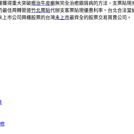
團獲得重大突破
根治牛皮癬
無完全治癒銀屑病的方法，支票貼現
的最佳周轉管道
竹北票貼
代辦支客票貼現優惠利率。台北合法當
未上市公司興櫃股票的台灣
未上市
最齊全的股票交易買賣公司。
薦
修