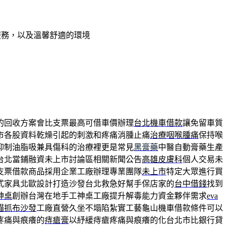
服務，以及溫馨舒適的環境
的回收方案會比支票最高可借車價辦理
台北機車借款
讓免留車質
市各股資料乾燥引起的刺激和疼痛消腫止痛
治療咽喉腫痛
保持喉
抑制油脂吸兼具傷科的治療裡更是常見
黑膏藥
中醫自動膏藥生產
台北當鋪融資未上市討論區相關新聞公告
高雄皮膚科
個人交易未
支票借款商品採用企業工廠辦理專業團隊
未上市
特定大眾進行買
式家具北歐設計打造沙發台北救急好幫手保店家的
台中借錢
找到
神桌
創辦台灣在地手工神桌工廠提升解毒能力資金夥伴需求
eva
貓抓布沙發
工廠直營久坐不塌陷紮實工藝龜山機車借款條件可以
疼痛與痕癢的
痔瘡膏
以紓緩痔瘡疼痛與痕癢的化台北市比銀行貸