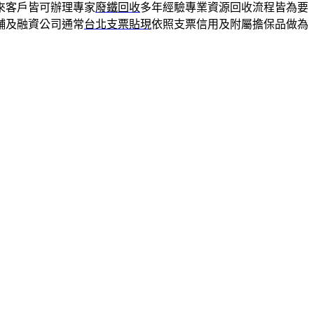
來客戶皆可辦理專家
廢鐵回收
多年經驗專業資源回收流程皆為要
舖及融資公司通常
台北支票貼現
依照支票信用及附屬擔保品做為