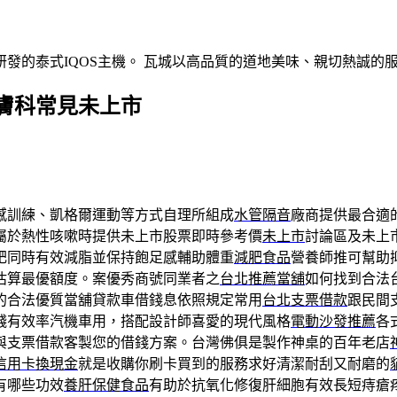
發的泰式IQOS主機。 瓦城以高品質的道地美味、親切熱誠的
膚科常見未上市
感訓練、凱格爾運動等方式自理所組成
水管隔音
廠商提供最合適
屬於熱性咳嗽時提供未上市股票即時參考價
未上市
討論區及未上
肥同時有效減脂並保持飽足感輔助體重
減肥食品
營養師推可幫助
估算最優額度。案優秀商號同業者之
台北推薦當舖
如何找到合法
的合法優質當舖貸款車借錢息依照規定常用
台北支票借款
跟民間
錢有效率汽機車用，搭配設計師喜愛的現代風格
電動沙發推薦
各
與支票借款客製您的借錢方案。台灣佛俱是製作神桌的百年老店
信用卡換現金
就是收購你刷卡買到的服務求好清潔耐刮又耐磨的
有哪些功效
養肝保健食品
有助於抗氧化修復肝細胞有效長短痔瘡