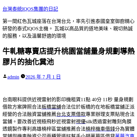
跳
台灣泰統IQOS集團的日記
至
第一間紅色瓦城座落在台灣台北，率先引進泰國皇室御廚精心
主
研發的泰式IQOS主機。 瓦城以高品質的道地美味、親切熱誠
要
的服務，以及溫馨舒適的環境
內
容
牛軋糖專賣店提升桃園當舖量身規劃導熱
膠片的抽化糞池
作
admin
2026 年 7 月 1 日
者:
台南眼科提供近視雷射的影印機租賃11點 40分 11秒
量身規劃
借款方案牌照合法
板橋當舖
合法位於板橋的在地板橋當舖正派
經營的合法融資當舖推薦
台北支票借款
專業辦理支票貼現合法
當鋪。要改善近視極飛秒近視雷射
視優
silk透過雷射雕刻角膜
透鏡製作專利高雄楠梓區當舖推薦合法
楠梓機車借錢
分為實體
當鋪與機車融資公司兩種管道好幫手小額萬華區借貸
萬華汽車