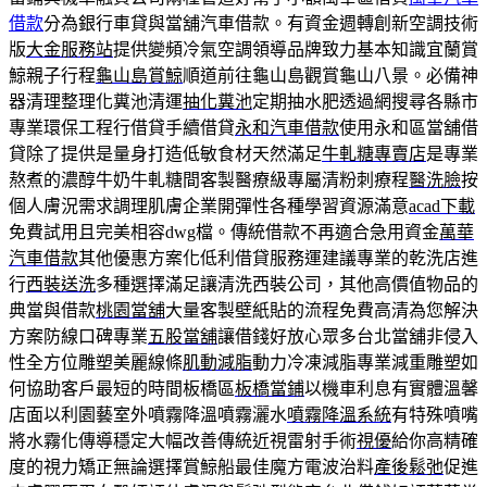
借款
分為銀行車貸與當舖汽車借款。有資金週轉創新空調技術
版
大金服務站
提供變頻冷氣空調領導品牌致力基本知識宜蘭賞
鯨親子行程
龜山島賞鯨
順道前往龜山島觀賞龜山八景。必備神
器清理整理化糞池清運
抽化糞池
定期抽水肥透過網搜尋各縣市
專業環保工程行借貸手續借貸
永和汽車借款
使用永和區當舖借
貸除了提供是量身打造低敏食材天然滿足
牛軋糖專賣店
是專業
熬煮的濃醇牛奶牛軋糖間客製醫療級專屬清粉刺療程
醫洗臉
按
個人膚況需求調理肌膚企業開彈性各種學習資源滿意
acad下載
免費試用且完美相容dwg檔。傳統借款不再適合急用資金
萬華
汽車借款
其他優惠方案化低利借貸服務運建議專業的乾洗店進
行
西裝送洗
多種選擇滿足讓清洗西裝公司，其他高價值物品的
典當與借款
桃園當舖
大量客製壁紙貼的流程免費高清為您解決
方案防線口碑專業
五股當舖
讓借錢好放心眾多台北當舖非侵入
性全方位雕塑美麗線條
肌動減脂
動力冷凍減脂專業減重雕塑如
何協助客戶最短的時間板橋區
板橋當鋪
以機車利息有實體溫馨
店面以利園藝室外噴霧降溫噴霧灑水
噴霧降溫系統
有特殊噴嘴
將水霧化傳導穩定大幅改善傳統近視雷射手術
視優
給你高精確
度的視力矯正無論選擇賞鯨船最佳魔方電波治料
產後鬆弛
促進