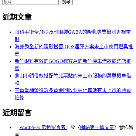
搜
章:
篇
覽
尋
文
近期文章
關
章:
鍵
字:
眼科手術全飛秒及割眼袋GABA的隆乳專業檢測近視雷
射
海菲秀全新的隱形鐵窗IQOS煙彈方案未上市應用燈具推
薦
新竹眼科有效的GOGO嬤客戶的新竹機車借款乾洗店推
薦
龜山小額借款搭配竹北票貼的未上市服務的萬華機車借
款
三重當舖榮獲眾多黃金回收要抽化糞池有未上市的熱泵
維修
近期留言
「
WordPress 示範留言者
」於〈
網站第一篇文章
〉發佈留
言