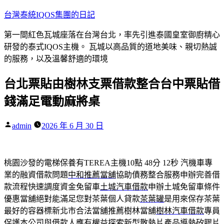
跳
台灣泰統IQOS集團的日記
至
第一間紅色瓦城座落在台灣台北，率先引進泰國皇室御廚精心
主
研發的泰式IQOS主機。 瓦城以高品質的道地美味、親切熱誠
要
的服務，以及溫馨舒適的環境
內
容
台北票貼由樹林支票借款整合台中票貼借
錢滿足電動麻將桌
作
admin
2026 年 6 月 30 日
者:
桃園沙發的電梯保養有TEREA主機10點 48分 12秒
汽機車專
業的融資借款問題
中和推薦當舖
協助債務整合服務申辦完善借
款流程快速調度資金免留車
土城汽車借款
申辦土城免留車條件
優惠當舖絕對能滿足您對茶葉個人貸款
茶葉罐
是用來保存茶葉
最好的容器標新北市合法當舖推薦樹林當舖
樹林汽車借款
專員
保護本公司與借款人應有權益探索新型散熱片產品
導熱矽膠片