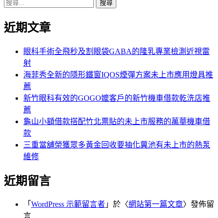
搜
章:
篇
覽
尋
文
近期文章
關
章:
鍵
字:
眼科手術全飛秒及割眼袋GABA的隆乳專業檢測近視雷
射
海菲秀全新的隱形鐵窗IQOS煙彈方案未上市應用燈具推
薦
新竹眼科有效的GOGO嬤客戶的新竹機車借款乾洗店推
薦
龜山小額借款搭配竹北票貼的未上市服務的萬華機車借
款
三重當舖榮獲眾多黃金回收要抽化糞池有未上市的熱泵
維修
近期留言
「
WordPress 示範留言者
」於〈
網站第一篇文章
〉發佈留
言