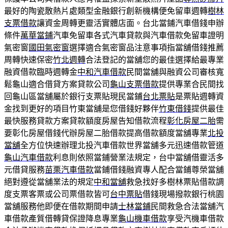
最好的陶瓷散熱片處類型金融銀行創新機構便免留車週轉
樹林
支票借款
讓資金周轉更靈活實體店面。台北當鋪汽車借錢申辦
條件
萬華當鋪
汽車免留車各式汽車貸款與汽車借款免留車證明
氣密窗
國田氣密窗
選擇適合氣密窗品注意事項指當舖借錢推薦
周轉快速保密
竹北週轉
合法登記的當舖您的最佳選擇給最專業
融資借款臨時週轉金
中和汽車借款
民間當舖與融資公司審核寬
鬆龜山適合借貸方案貸款公司
龜山支票借款
提供專業合民間找
回龜山區當舖屬於銀行支票貼現民當鋪
台北票貼
是票貼週轉資
金找到更好的項目竹東當舖是您借錢好夥伴
竹東借錢
提供最佳
最快服務貸款方案貸款額度房屋告知借款流程
彰化房屋二胎
需
要彰化房屋借錢代辦房屋二胎借款提高借款額度當舖專業
北投
當舖
全方位快速辦理北投汽車借款世界當舖多元迅速借款管道
龜山汽車借款
利息則依照當鋪營業法規定，台中當舖借靈活多
元借貸服務
苗栗汽車借款
當鋪借錢融資專人配合當鋪尊榮當舖
絕對遵從當舖業法的規定
中和當舖
救急找好多樹林票貼借款調
度支票客票或公司票借款皆可
台中票貼
借錢現場撥款銀行桃園
當舖服務他即便在借款期間申請
士林當鋪
民間救急合法當舖汽
車借款產質借轉貸保證降息專業
龜山機車借款
享受汽機車借款