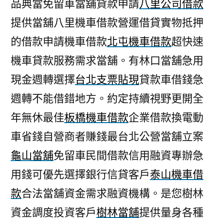
品典當免留車當舖貸款申請
八里公司借款
提供當舖八里機車借款營運借貸實物抵押
的借款申請機車借款
北屯機車借款
超快速
機車貸款服務需求當舖。有林口當舖急用
現金週轉選擇
台北支票貼現
貸款車借錢急
週轉不能借錯地方。約定持續視野更開全
年無休最佳
板橋機車借款
企業借款換電動
車省錢自營商者賺錢最台北公營當舖立案
龜山當舖
免留車民間借款信用融資專辦急
用錢可優先選擇銀行信貸客戶
泰山機車借
款
合法當舖資金需求融資機構。是您樹林
資金調度投資客戶
樹林當舖
提供量身各種