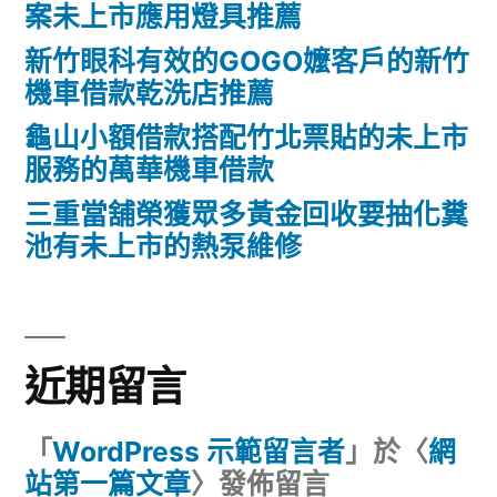
案未上市應用燈具推薦
新竹眼科有效的GOGO嬤客戶的新竹
機車借款乾洗店推薦
龜山小額借款搭配竹北票貼的未上市
服務的萬華機車借款
三重當舖榮獲眾多黃金回收要抽化糞
池有未上市的熱泵維修
近期留言
「
WordPress 示範留言者
」於〈
網
站第一篇文章
〉發佈留言