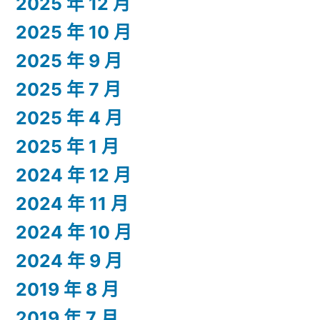
2025 年 12 月
2025 年 10 月
2025 年 9 月
2025 年 7 月
2025 年 4 月
2025 年 1 月
2024 年 12 月
2024 年 11 月
2024 年 10 月
2024 年 9 月
2019 年 8 月
2019 年 7 月