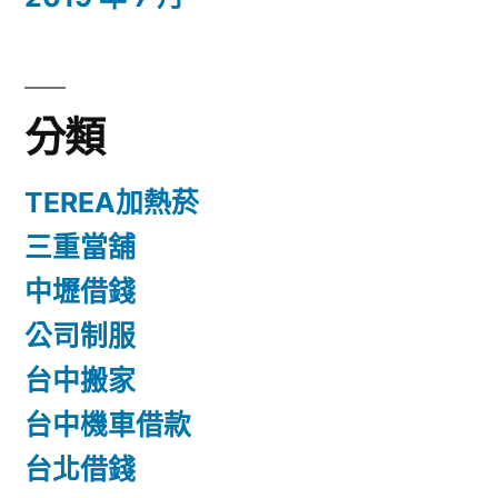
分類
TEREA加熱菸
三重當舖
中壢借錢
公司制服
台中搬家
台中機車借款
台北借錢