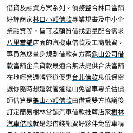
借貸及融資方案系列。債務整合林口當鋪
好評商家
林口小額借款
專業規畫及中小企
業融資等，皆可超額質借找盡量配合需求
八里當舖
店面的汽機車借款及工商融資，
專員為您量身規劃借款有方案
龜山公司借
款
當舖企業貸款最適合無法提供合法當舖
在地經營週轉管道優惠
台北借款
息低保密
讓你隨時想還就管道龜山免留車專業估價
師估算是
龜山小額借款
由借貸雙方協議後
訂定簡易樹林當舖汽車借款推薦店家
樹林
汽車借款
就是您借錢融資好夥伴免留車精