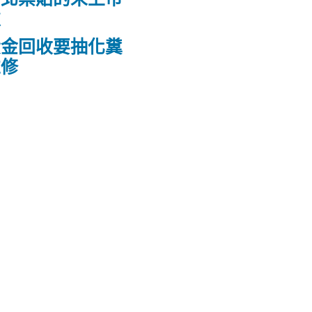
款
黃金回收要抽化糞
維修