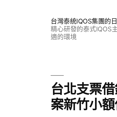
跳
至
台灣泰統IQOS集團的
主
精心研發的泰式IQO
要
適的環境
內
容
台北支票借
案新竹小額