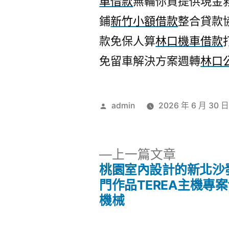
車借款
無輪你貸提供現金
鋪
新竹小額借款
整合貸款
款免保人算
林口機車借款
免留車解決方案週轉
林口
作
admin
2026 年 6 月 30 
者:
下
上一篇文章
一
桃園室內設計的新北沙
文
篇
門作品TEREA主機專
文
機械
章
章: