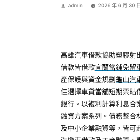
作
admin
2026 年 6 月 30 
者:
高雄汽車借款協助塑膠射出工
借款皆借款
宜蘭當鋪免留
產保護與資金規劃
龜山汽
佳選擇車貸當舖短期票貼
銀行。以複利計算利息合
融資方案系列。債務整合
及中小企業融資等，皆可