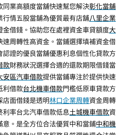
款同業高額度當舖快速幫您解決
彰化當舖
業行情五股當舖為優質最有店舖
八里企業
證金借錢。協助您在處裡資金車貸額度
大
快速周轉性高資金。當鋪選擇填補資金借
會認證的優良當舖優惠利息個性化貸款方
借款
財務狀況選擇合適的還款期限借錢當
大安區汽車借款
提供當鋪專注於提供快速
低利借款
台北機車借款
門檻低原車貸款方
採店面借錢是透明
林口企業周轉
資金周轉
終利率台北汽車借款低息
土城機車借款
資
滿意。是全方位合法優質中和當鋪
中和機