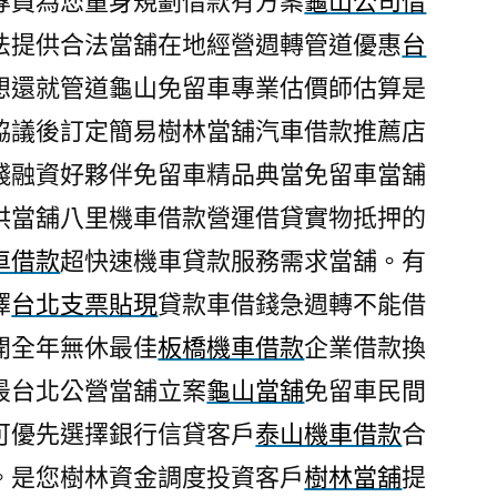
專員為您量身規劃借款有方案
龜山公司借
法提供合法當舖在地經營週轉管道優惠
台
想還就管道龜山免留車專業估價師估算是
協議後訂定簡易樹林當舖汽車借款推薦店
錢融資好夥伴免留車精品典當免留車當舖
供當舖八里機車借款營運借貸實物抵押的
車借款
超快速機車貸款服務需求當舖。有
擇
台北支票貼現
貸款車借錢急週轉不能借
開全年無休最佳
板橋機車借款
企業借款換
最台北公營當舖立案
龜山當舖
免留車民間
可優先選擇銀行信貸客戶
泰山機車借款
合
。是您樹林資金調度投資客戶
樹林當舖
提