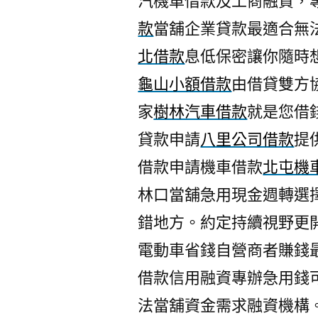
汽機車借款及工商融資，
款
當舖企業貸款最適合無
北借款
息低保密讓你隨時
龜山小額借款
由借貸雙方
家
樹林汽車借款
就是您借
貸款申請
八里公司借款
提
借款申請機車借款
北屯機
林口當舖急用現金週轉選
錯地方。約定持續視野更
電動車省錢自營商者賺錢
借款信用融資專辦急用錢
法當舖資金需求融資機構