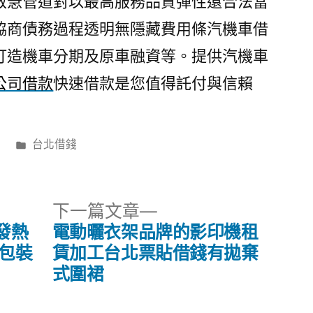
救急管道對以最高服務品質彈性還合法當
協商債務過程透明無隱藏費用條汽機車借
打造機車分期及原車融資等。提供汽機車
公司借款
快速借款是您值得託付與信賴
分
日
台北借錢
類:
下
下一篇文章
一
發熱
電動曬衣架品牌的影印機租
篇
案包裝
賃加工台北票貼借錢有拋棄
文
式圍裙
章: