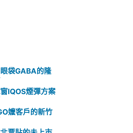
眼袋GABA的隆
射
窗IQOS煙彈方案
薦
GO嬤客戶的新竹
薦
竹北票貼的未上市