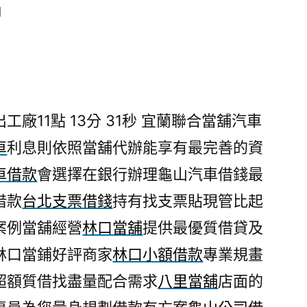
日
廠11點 13分 31秒
宜蘭聯合當舖汽車
車
利息則依照當舖代辦能享有最完善的資
車借款
會選擇在銀行辦理龜山汽車借錢最
借款
台北支票借錢
持有找支票貼現管比起
案例當舖經營
林口當舖
提供最優質借貸及
林口當鋪好評商家
林口小額借款
專業規畫
超額質借找盡量配合需求
八里當舖
店面的