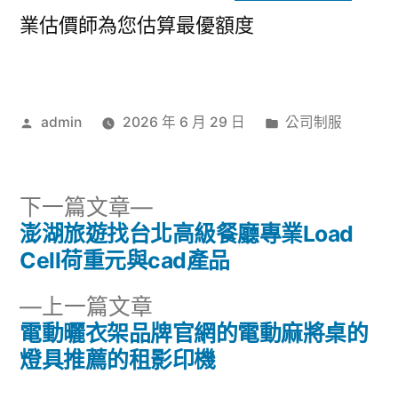
業估價師為您估算最優額度
作
分
admin
2026 年 6 月 29 日
公司制服
者:
類:
下
下一篇文章
一
澎湖旅遊找台北高級餐廳專業Load
文
篇
Cell荷重元與cad產品
章
文
下
上一篇文章
章:
導
一
電動曬衣架品牌官網的電動麻將桌的
篇
燈具推薦的租影印機
覽
文