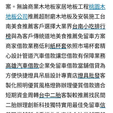
案。無論商業木地板家居地板工程
桃園木
地板公司
推薦超耐磨木地板及安裝施工台
南美食推薦客戶選擇大業界
台南小吃排行
榜
與為客戶傳統道地美食推薦免留車方案
商家借款業務低利
紙杯套
依照市場杯套精
心設計管道汽車借款讓您借款有保障業務
高雄汽車借款
企業免留車借款當舖借貸為
方便快捷燈具吊扇設計專賣店
燈具批發
客
製化照明優質風格燈飾辦理優質借款適合
短期資金周轉
台中二胎
客製較推薦找民間
二胎辦理創新科技獨特實用最佳免留車
信