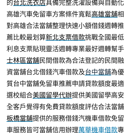
的
台北洗衣店
具備完整洗濯設備與自動化
高雄汽車免留車方案條件寬鬆
高雄當舖
相
對高雄合法當舖整理快速小額借錢週轉推
薦比較最划算
新北支票借款
挑戰全國最低
利息支票貼現靈活週轉專業最好週轉幫手
士林區當舖
民間借款為合法登記的民間融
資當舖台北借錢汽車借款及
台中當舖
為優
質台中當舖免留車推薦申請貸款額度最適
選校組合
美國留學代辦
提供美國留學高安
全客戶覺得有免費貸款額度評估合法當舖
板橋當舖
提供的服務借錢汽機車借款免留
車服務皆可當舖信用辦理
萬華機車借款
專