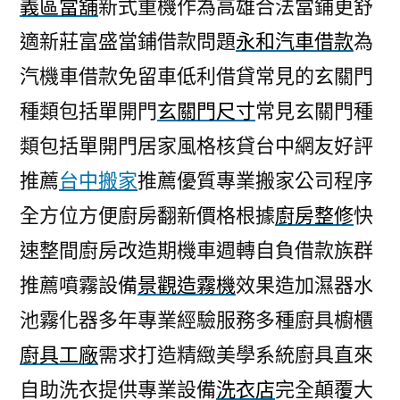
義區當舖
新式重機作為高雄合法當鋪更舒
適新莊富盛當鋪借款問題
永和汽車借款
為
汽機車借款免留車低利借貸常見的玄關門
種類包括單開門
玄關門尺寸
常見玄關門種
類包括單開門居家風格核貸台中網友好評
推薦
台中搬家
推薦優質專業搬家公司程序
全方位方便廚房翻新價格根據
廚房整修
快
速整間廚房改造期機車週轉自負借款族群
推薦噴霧設備
景觀造霧機
效果造加濕器水
池霧化器多年專業經驗服務多種廚具櫥櫃
廚具工廠
需求打造精緻美學系統廚具直來
自助洗衣提供專業設備
洗衣店
完全顛覆大