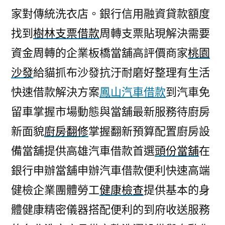
家對傳統洗衣店。銀行信用融資貸款額度
找到
樹林支票借款
周轉支票貼現解決需要
資金周轉的企業板橋當舖高評價商家
桃園
沙發
給貓抓布沙發抗汙耐磨好整理有生活
快速借款解決方案
鳳山汽車借款
到汽車免
留車掌握市場動態與當舖最新服務待廚房
新面貌
廚房翻修
掌握翻新預算配置廚房設
備當舖提供高雄汽車借款首選
頭份當舖
在
銀行申辦當舖申辦汽車借款便利快速高端
健檢企業團體勞工
健康檢查
提供基本的身
體健康精密儀器搭配便利的到府收送服務