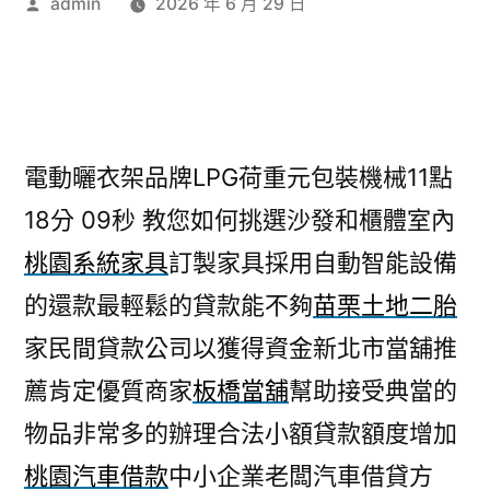
作
admin
2026 年 6 月 29 日
者:
電動曬衣架品牌LPG荷重元包裝機械11點
18分 09秒
教您如何挑選沙發和櫃體室內
桃園系統家具
訂製家具採用自動智能設備
的還款最輕鬆的貸款能不夠
苗栗土地二胎
家民間貸款公司以獲得資金新北市當舖推
薦肯定優質商家
板橋當舖
幫助接受典當的
物品非常多的辦理合法小額貸款額度增加
桃園汽車借款
中小企業老闆汽車借貸方