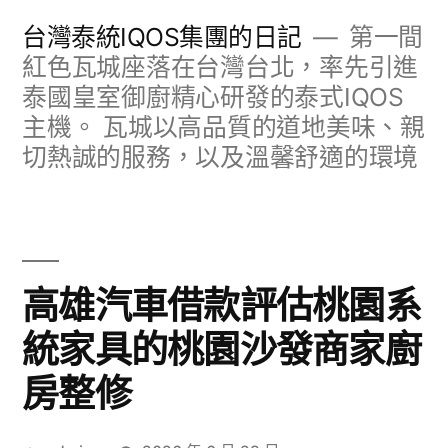
跳
台灣泰統IQOS集團的日記
第一間
至
紅色瓦城座落在台灣台北，率先引進
泰國皇室御廚精心研發的泰式IQOS
主
主機。 瓦城以高品質的道地美味、親
要
切熱誠的服務，以及溫馨舒適的環境
內
容
高雄汽車借款評估桃園系
統家具的桃園沙發商家廚
房整修