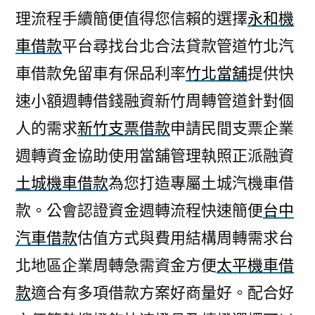
理流程手續簡便值得您信賴的選擇
永和機
車借款
平台尋找台北合法貸款管道竹北汽
車借款免留車有保品利率
竹北當舖
提供快
速小額週轉借錢融資新竹周轉管道針對個
人的需求
新竹支票借款
申請民間支票企業
週轉資金協助使用當舖管理執照正派融資
土城機車借款
為您打造專屬土城汽機車借
款。公會認證資金週轉流程快速簡便
台中
汽車借款
估值方式與費用結構周轉需求台
北地區企業周轉急需資金方便
太平機車借
款
適合有多項借款方案好商量好。配合好