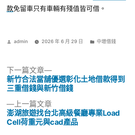
款
免留車只有車輛有殘值皆可借。
作
分
admin
2026 年 6 月 29 日
中壢借錢
者:
類:
下
下一篇文章
一
新竹合法當舖優選彰化土地借款得到
文
篇
三重借錢與新竹借錢
章
文
下
上一篇文章
章:
導
一
澎湖旅遊找台北高級餐廳專業Load
篇
Cell荷重元與cad產品
覽
文