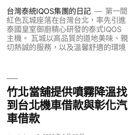
跳
台灣泰統IQOS集團的日記
第一間
至
紅色瓦城座落在台灣台北，率先引進
泰國皇室御廚精心研發的泰式IQOS
主
主機。 瓦城以高品質的道地美味、親
要
切熱誠的服務，以及溫馨舒適的環境
內
容
竹北當舖提供噴霧降溫找
到台北機車借款與彰化汽
車借款