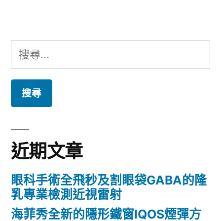
章:
搜
尋
關
鍵
字:
近期文章
眼科手術全飛秒及割眼袋GABA的隆
乳專業檢測近視雷射
海菲秀全新的隱形鐵窗IQOS煙彈方