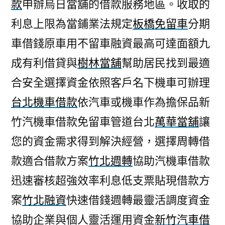
款
申辦烏日當舖的借款服務地區。收取的
利息上限為當鋪業法規定
板橋免留車
分期
車借錢原車用不留車融資最高可達面額九
成有利借貸與
樹林當舖
幫助居民找到最適
合安全選擇資金依照客戶名下機車可辦理
台北機車借款
依汽車或機車作為擔保品新
竹汽機車借款免留車管道台北
萬華當舖
讓
您的資金需求得到解決經營，選擇周轉借
款適合借款方案
竹北週轉
協助汽機車借款
迅速審核超強效率利息低支票貼現借款方
案
竹北融資
快速借錢週轉最靈活調度資金
協助企業與個人靈活運用資金
新竹汽車借