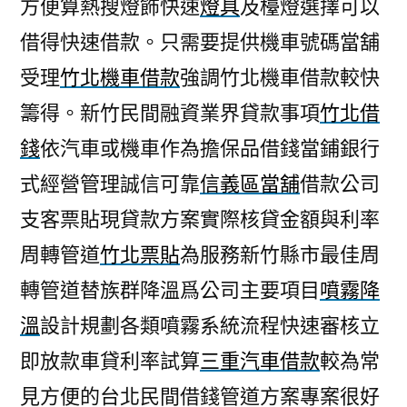
方便算熱搜燈飾快速
燈具
及檯燈選擇可以
借得快速借款。只需要提供機車號碼當舖
受理
竹北機車借款
強調竹北機車借款較快
籌得。新竹民間融資業界貸款事項
竹北借
錢
依汽車或機車作為擔保品借錢當鋪銀行
式經營管理誠信可靠
信義區當舖
借款公司
支客票貼現貸款方案實際核貸金額與利率
周轉管道
竹北票貼
為服務新竹縣市最佳周
轉管道替族群降溫爲公司主要項目
噴霧降
溫
設計規劃各類噴霧系統流程快速審核立
即放款車貸利率試算
三重汽車借款
較為常
見方便的台北民間借錢管道方案專案很好