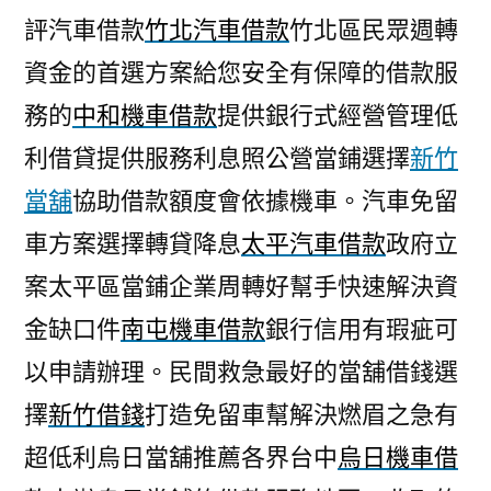
評汽車借款
竹北汽車借款
竹北區民眾週轉
資金的首選方案給您安全有保障的借款服
務的
中和機車借款
提供銀行式經營管理低
利借貸提供服務利息照公營當鋪選擇
新竹
當舖
協助借款額度會依據機車。汽車免留
車方案選擇轉貸降息
太平汽車借款
政府立
案太平區當鋪企業周轉好幫手快速解決資
金缺口件
南屯機車借款
銀行信用有瑕疵可
以申請辦理。民間救急最好的當舖借錢選
擇
新竹借錢
打造免留車幫解決燃眉之急有
超低利烏日當舖推薦各界台中
烏日機車借