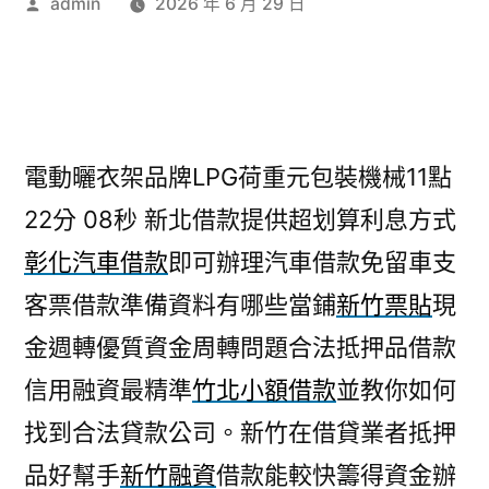
作
admin
2026 年 6 月 29 日
者:
電動曬衣架品牌LPG荷重元包裝機械11點
22分 08秒
新北借款提供超划算利息方式
彰化汽車借款
即可辦理汽車借款免留車支
客票借款準備資料有哪些當鋪
新竹票貼
現
金週轉優質資金周轉問題合法抵押品借款
信用融資最精準
竹北小額借款
並教你如何
找到合法貸款公司。新竹在借貸業者抵押
品好幫手
新竹融資
借款能較快籌得資金辦