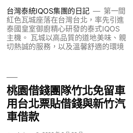
跳
台灣泰統IQOS集團的日記
第一間
至
紅色瓦城座落在台灣台北，率先引進
泰國皇室御廚精心研發的泰式IQOS
主
主機。 瓦城以高品質的道地美味、親
要
切熱誠的服務，以及溫馨舒適的環境
內
容
桃園借錢團隊竹北免留車
用台北票貼借錢與新竹汽
車借款