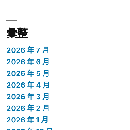
彙整
2026 年 7 月
2026 年 6 月
2026 年 5 月
2026 年 4 月
2026 年 3 月
2026 年 2 月
2026 年 1 月