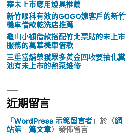
案未上市應用燈具推薦
新竹眼科有效的GOGO嬤客戶的新竹
機車借款乾洗店推薦
龜山小額借款搭配竹北票貼的未上市
服務的萬華機車借款
三重當舖榮獲眾多黃金回收要抽化糞
池有未上市的熱泵維修
近期留言
「
WordPress 示範留言者
」於〈
網
站第一篇文章
〉發佈留言