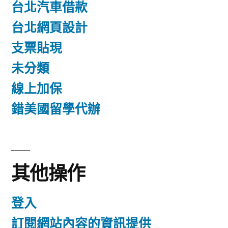
台北汽車借款
台北網頁設計
支票貼現
未分類
線上加保
錯美國留學代辦
其他操作
登入
訂閱網站內容的資訊提供