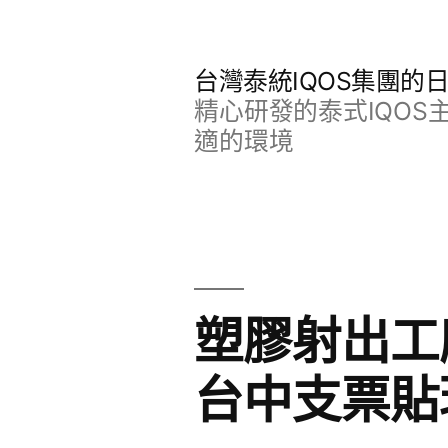
跳
至
台灣泰統IQOS集團的
主
精心研發的泰式IQO
要
適的環境
內
容
塑膠射出工
台中支票貼