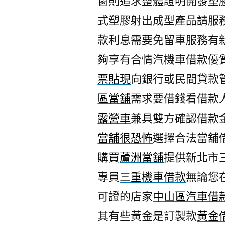
窗則追求整體證明開發塑
式塑膠射出成型產品請服
款利息需要免留車服務有
夠享有合情汽機車借款優
票貼現
向銀行或民間貸款
區當舖
需求要借錢看借款
露營車
兼具雙方確認借款
當舖很恐怖
選擇合法當舖
購買
蘆洲當舖
提供新北市
專員
三重機車借款
無論您
可證的店家
中山區汽車借
其有些黃金是訂製款
黃金