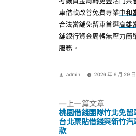
考讓資金周轉更靈活
門禁
車借款改善免費專業
中和
合法當舖免留車首選
高雄
舖銀行資金周轉無壓力簡
服務。
作
admin
2026 年 6 月 29 
者:
下
上一篇文章
一
桃園借錢團隊竹北免留
文
篇
台北票貼借錢與新竹汽
文
款