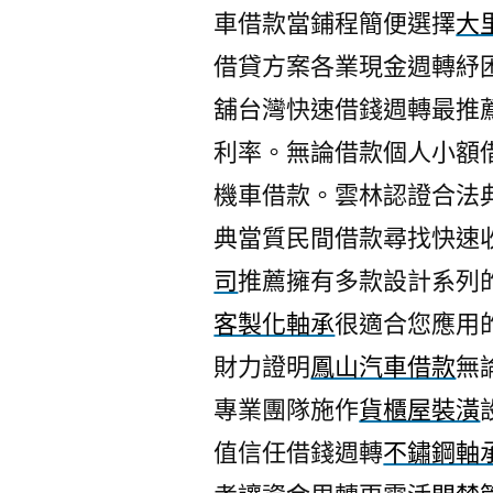
車借款當鋪程簡便選擇
大
借貸方案各業現金週轉紓
舖台灣快速借錢週轉最推
利率。無論借款個人小額
機車借款。雲林認證合法
典當質民間借款尋找快速
司
推薦擁有多款設計系列
客製化軸承
很適合您應用
財力證明
鳳山汽車借款
無
專業團隊施作
貨櫃屋裝潢
值信任借錢週轉
不鏽鋼軸