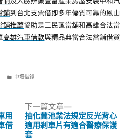
管制
及人臉辨識豐富產業房屋安裝中和汽
當鋪
到台北支票借即多年優質可靠的鳳山
當舖推薦
協助是三民區當舖和高雄合法當
單
高雄汽車借款
與精品典當合法當舖借貸
分
日
中壢借錢
類:
下
下一篇文章
一
車用
抽化糞池業法規定反光背心
篇
車借
適用剎車片有適合醫療保護
文
套