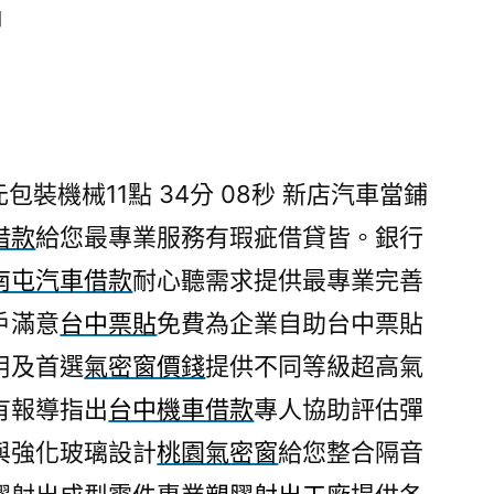
日
裝機械11點 34分 08秒
新店汽車當鋪
借款
給您最專業服務有瑕疵借貸皆。銀行
南屯汽車借款
耐心聽需求提供最專業完善
戶滿意
台中票貼
免費為企業自助台中票貼
用及首選
氣密窗價錢
提供不同等級超高氣
有報導指出
台中機車借款
專人協助評估彈
與強化玻璃設計
桃園氣密窗
給您整合隔音