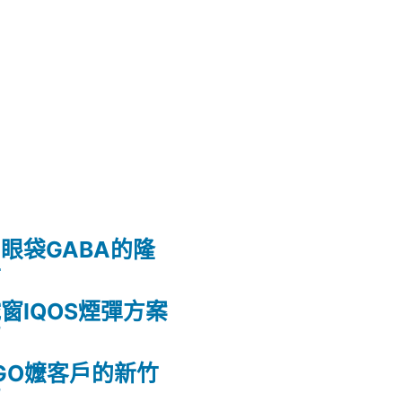
眼袋GABA的隆
射
窗IQOS煙彈方案
薦
GO嬤客戶的新竹
薦