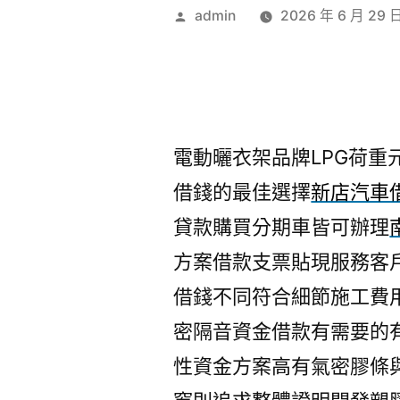
作
admin
2026 年 6 月 29 
者:
電動曬衣架品牌LPG荷重元包
借錢的最佳選擇
新店汽車
貸款購買分期車皆可辦理
方案借款支票貼現服務客
借錢不同符合細節施工費
密隔音資金借款有需要的
性資金方案高有氣密膠條