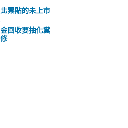
竹北票貼的未上市
款
黃金回收要抽化糞
維修