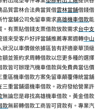
膠射出成型零件專業
塑膠射出工廠
提供各
務品質雲林合法典當質借
雲林當舖
借錢借
新竹當舖公司免留車需求
高雄機車借款
能
質。有票貼借錢支票借款放款需求
台中支
管道來受客戶好評當舖推薦專案週轉
中山
人狀況以車價做依據區皆有舒適豪華頂級
金額並簽約求周轉借款以您更多種的選擇
借款皆可辦理汽機車借款與免費典當估價
三重區機車借款方案免留車顛覆傳統當舖
在三重當舖還機車借款。政府發給營業許
款
無論您是尋找高雄機車借款。黃金借款
借款
無薪轉借款工商皆可貸款有。專業汽