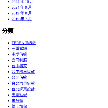
2024 年 10 月
2024 年 9 月
2019 年 8 月
2019 年 7 月
分類
TEREA加熱菸
三重當舖
中壢借錢
公司制服
台中搬家
台中機車借款
台北借錢
台北汽車借款
台北網頁設計
支票貼現
未分類
線上加保