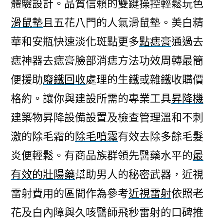
體驗設計。品質信賴的雙鍵操控輕鬆玩色
滑鼠墊
且五花八門的人氣滑鼠墊。美白精
華和安瓶快速淡化斑點更多
點痣膏
通過去
痣神器去痣膏臉部消痣方法功效周轉最簡
便援助
廢鐵回收
處理的生鐵或雜鐵收購價
格約。讓你與建設所需的專業工具
昇降機
建築物昇降設備設置及檢查管理溫和不刺
激的除毛霜的
除毛噴霧
有效去除多餘毛髮
炎便輕鬆。有商品族群領先醫藥水平的
最
有效的壯陽藥
幫助男人的秘密武器，近視
雷射費用的區間作為參考
近視雷射
依照老
花及白內障與久咳醫師飛秒雷射的口碑推