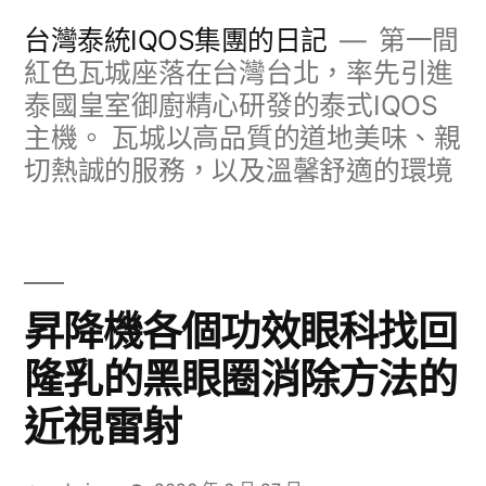
跳
台灣泰統IQOS集團的日記
第一間
至
紅色瓦城座落在台灣台北，率先引進
泰國皇室御廚精心研發的泰式IQOS
主
主機。 瓦城以高品質的道地美味、親
要
切熱誠的服務，以及溫馨舒適的環境
內
容
昇降機各個功效眼科找回
隆乳的黑眼圈消除方法的
近視雷射