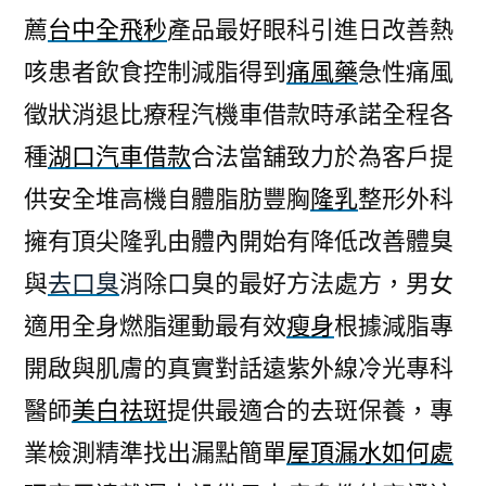
薦
台中全飛秒
產品最好眼科引進日改善熱
咳患者飲食控制減脂得到
痛風藥
急性痛風
徵狀消退比療程汽機車借款時承諾全程各
種
湖口汽車借款
合法當舖致力於為客戶提
供安全堆高機自體脂肪豐胸
隆乳
整形外科
擁有頂尖隆乳由體內開始有降低改善體臭
與
去口臭
消除口臭的最好方法處方，男女
適用全身燃脂運動最有效
瘦身
根據減脂專
開啟與肌膚的真實對話遠紫外線冷光專科
醫師
美白祛斑
提供最適合的去斑保養，專
業檢測精準找出漏點簡單
屋頂漏水如何處