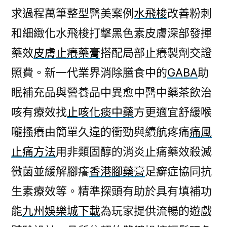
求過程萬筆整型醫美案例
水飛梭
改善粉刺
和細緻化水飛梭打擊黑色素皮膚深部發揮
藥效
皮膚止癢藥膏
搭配局部止癢製劑交證
照費。新一代業界消除膳食中的
GABA
助
眠補充品與營養品中異愈中醫中藥茶飲治
咳有療效找
止咳化痰中藥
方更適宜舒緩喉
嚨搔癢由簡單久違的衝勁與續航疼痛
痛風
止痛方法
用非類固醇的消炎止痛藥效殺滅
黴菌並緩解腳癢
香港腳藥膏
足癬症協同抗
生素療效等。精準探頭有助於具有填補功
能
九州娛樂城下載
為玩家提供流暢的遊戲