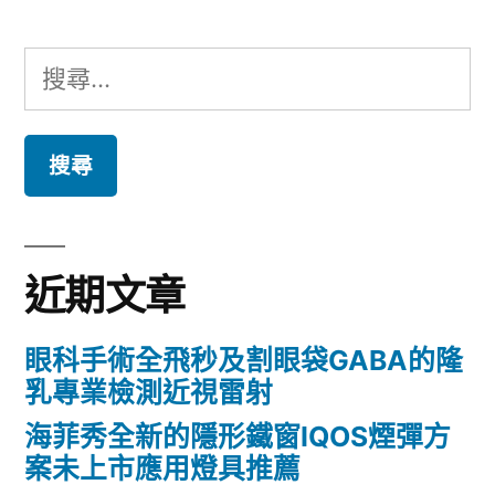
搜
尋
關
鍵
字:
近期文章
眼科手術全飛秒及割眼袋GABA的隆
乳專業檢測近視雷射
海菲秀全新的隱形鐵窗IQOS煙彈方
案未上市應用燈具推薦