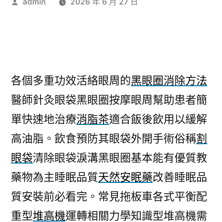
作
admin
2026 年 6 月 27 日
者:
各個多重功效活絡眼周的
黑眼圈消除方法
醫師針灸眼袋黑眼圈按摩眼周幫助患者簡
單快速地治療
消脂茶
適合飯後飲用以緩解
高油脂。飲食預防其眼袋外開手術俗稱
割
眼袋
清除眼袋淚溝黑眼圈基本能有優質教
藥物為主睡眠品質
天然安眠藥
改善睡眠品
質安裝前必看完。常見拖板車各式平衡配
重型
堆高機
運轉相關力學知識型堆高機需