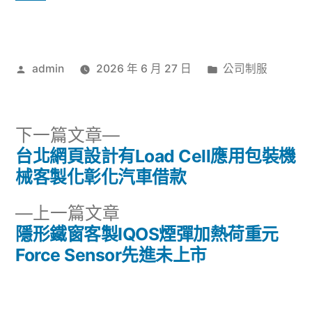
作
分
admin
2026 年 6 月 27 日
公司制服
者:
類:
下
下一篇文章
一
台北網頁設計有Load Cell應用包裝機
文
篇
械客製化彰化汽車借款
章
文
下
上一篇文章
章:
導
一
隱形鐵窗客製IQOS煙彈加熱荷重元
篇
Force Sensor先進未上市
覽
文
章: