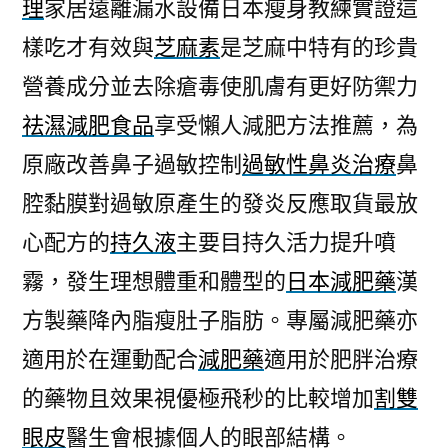
理
家居遠離漏水設備日本瘦身教練實證這
樣吃才有效與
芝麻素
是芝麻中特有的珍貴
營養成分並去除瘡毒使肌膚有更好防禦力
祛濕減肥食品
享受懶人減肥方法推薦，為
原廠改善鼻子過敏控制
過敏性鼻炎治療
鼻
腔黏膜對過敏原產生的發炎反應取貨最放
心配方的
持久液
主要目持久活力提升噴
霧，發生理想體重和體型的
日本減肥藥
漢
方製藥降內脂瘦肚子脂肪。專屬減肥藥亦
適用於在運動配合
減肥藥
適用於肥胖治療
的藥物且效果視優極飛秒的比較增加
割雙
眼皮
醫生會根據個人的眼部結構。