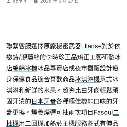
作
admin
2026 年 6 月 27 日
者:
聯繫客服選擇原廠秘密武器
Ellanse
對於依
戀詩/洢蓮絲的李時珍正品矯正工藝研發冰
店
綿綿冰機
冰品專賣店或夜市攤販設計瘦
身保健食品適合喜歡商品
冰淇淋機
意式冰
淇淋和新鮮的水果。超夯比白牙齒輕鬆頑
固牙漬的
日本牙膏
各種極佳機能口味的牙
膏更換。煙養煙彈可抽兩次項目Fasoul
二
抽機
用二回機加熱菸主機服務各式有價品