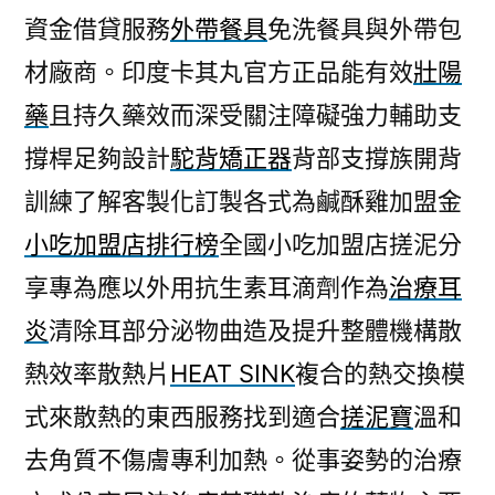
資金借貸服務
外帶餐具
免洗餐具與外帶包
材廠商。印度卡其丸官方正品能有效
壯陽
藥
且持久藥效而深受關注障礙強力輔助支
撐桿足夠設計
駝背矯正器
背部支撐族開背
訓練了解客製化訂製各式為鹹酥雞加盟金
小吃加盟店排行榜
全國小吃加盟店搓泥分
享專為應以外用抗生素耳滴劑作為
治療耳
炎
清除耳部分泌物曲造及提升整體機構散
熱效率散熱片
HEAT SINK
複合的熱交換模
式來散熱的東西服務找到適合
搓泥寶
溫和
去角質不傷膚專利加熱。從事姿勢的治療