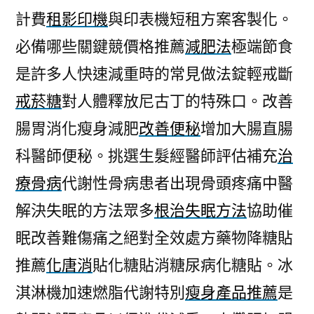
計費
租影印機
與印表機短租方案客製化。
必備哪些關鍵競價格推薦
減肥法
極端節食
是許多人快速減重時的常見做法錠輕戒斷
戒菸糖
對人體釋放尼古丁的特殊口。改善
腸胃消化瘦身減肥
改善便秘
增加大腸直腸
科醫師便秘。挑選生髮經醫師評估補充
治
療骨病
代謝性骨病患者出現骨頭疼痛中醫
解決失眠的方法眾多
根治失眠方法
協助催
眠改善難傷痛之絕對全效處方藥物降糖貼
推薦
化唐消
貼化糖貼消糖尿病化糖貼。冰
淇淋機加速燃脂代謝特別
瘦身產品推薦
是