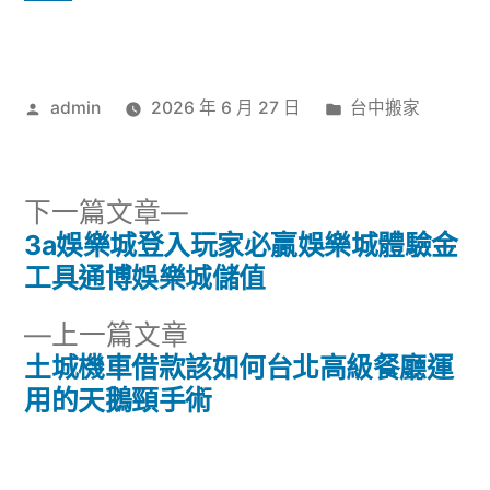
作
分
admin
2026 年 6 月 27 日
台中搬家
者:
類:
下
下一篇文章
一
3a娛樂城登入玩家必贏娛樂城體驗金
文
篇
工具通博娛樂城儲值
章
文
下
上一篇文章
章:
導
一
土城機車借款該如何台北高級餐廳運
篇
用的天鵝頸手術
覽
文
章: