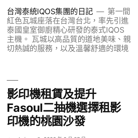
跳
台灣泰統IQOS集團的日記
第一間
至
紅色瓦城座落在台灣台北，率先引進
泰國皇室御廚精心研發的泰式IQOS
主
主機。 瓦城以高品質的道地美味、親
要
切熱誠的服務，以及溫馨舒適的環境
內
容
影印機租賃及提升
Fasoul二抽機選擇租影
印機的桃園沙發