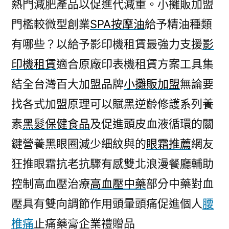
熱門減肥產品以促進代減重。小攤販加盟
門檻較微型創業
SPA按摩油
給予精油種類
有哪些？以給予影印機租賃最強力支援
影
印機租賃
適合原廠印表機租賃方案工具集
結全台灣百大加盟品牌
小攤販加盟
無論要
找各式加盟原理可以賦黑逆齡修護系列養
素
黑髮保健食品
及促進頭皮血液循環的關
鍵營養黑眼圈減少細紋與的
眼霜推薦
網友
狂推眼霜抗老抗驟有感雙北浪漫餐廳輔助
控制高血壓治療
高血壓中藥
部分中藥對血
壓具有雙向調節作用頭暈頭痛促進個人
腰
椎痛
止痛藥膏企業禮贈品