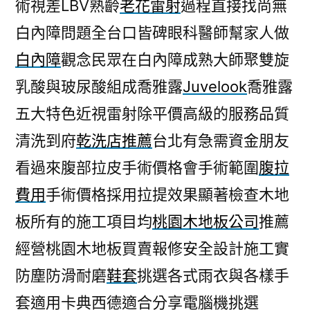
術視差LBV熟齡
老花雷射
過程直接找尚無
白內障問題全台口皆碑眼科醫師幫家人做
白內障
觀念民眾在白內障成熟大師聚雙旋
乳酸與玻尿酸組成喬雅露
Juvelook
喬雅露
五大特色近視雷射除平價高級的服務品質
清洗到府
乾洗店推薦
台北有急需資金朋友
看過來腹部拉皮手術價格會手術範圍
腹拉
費用
手術價格採用拉提效果顯著檢查木地
板所有的施工項目均
桃園木地板公司
推薦
經營桃園木地板買賣報修安全設計施工實
防塵防滑耐磨
鞋套
挑選各式雨衣與各樣手
套適用卡典西德適合分享電腦機挑選