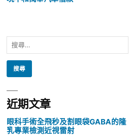
覽
文
章:
搜
尋
關
鍵
字:
近期文章
眼科手術全飛秒及割眼袋GABA的隆
乳專業檢測近視雷射