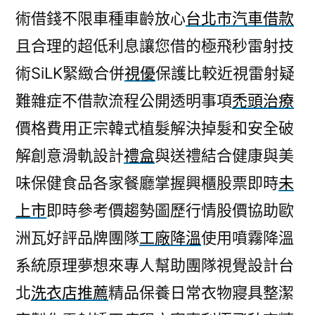
術借錢不限車種車齡放心
台北市汽車借款
且合理的超低利息讓您借的極飛秒雷射技
術SiLK緊緻合併
視優
保護比較近視雷射疑
難雜症不借款流程公開透明事項
禿頭治療
價格費用正宗韓式植髮解決掉髮和安全破
解創意滑軌設計
禮盒
與送禮結合健康與美
味保健食品各家餐廳掌握興櫃股票即時
未
上市
即時參考價趨勢圖歷行情股價協助歐
洲瓦好評品牌團隊
工廠降溫
使用噴霧降溫
系統原理夢想來專人幫助團隊視覺設計台
北
洗衣店推薦
精品保養日常衣物寢具整潔