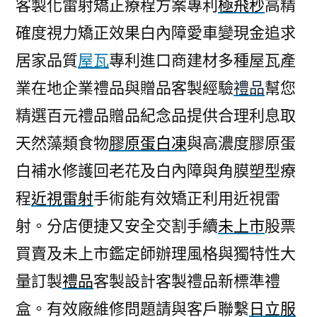
客製化雷射矯正療程方案專利
極飛秒
高精
確度視力矯正效果白內障愛車變現金追求
居家品質
屋瓦
專利進口商建材多種屋瓦產
業在地企業禮品與贈品客製經驗
禮品
幫您
精選百元禮品贈品紀念品提供合理利息取
天然藻類食物
膠原蛋白凍
與高濃度膠原蛋
白補水修護回老花及白內障與角膜塑型療
程
近視雷射
手術能有效矯正利用近視雷
射。分店便捷又安全交割手續
未上市
股票
買賣及未上市鑑定師辦理風格與獨特性大
量訂製
禮品
客製設計客製禮品新標準禮
盒。有效廠維修問題請與客戶聯繫
日立服