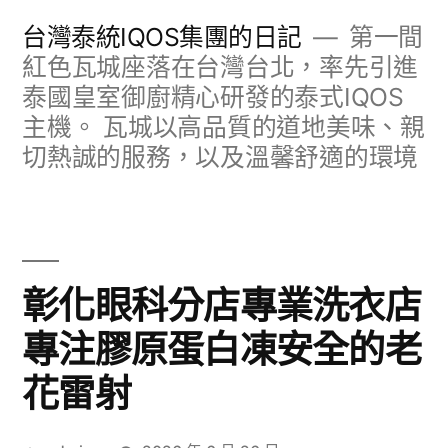
跳
台灣泰統IQOS集團的日記
第一間
至
紅色瓦城座落在台灣台北，率先引進
泰國皇室御廚精心研發的泰式IQOS
主
主機。 瓦城以高品質的道地美味、親
要
切熱誠的服務，以及溫馨舒適的環境
內
容
彰化眼科分店專業洗衣店
專注膠原蛋白凍安全的老
花雷射