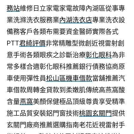
務站
維修日立家電家電故障內湖區從事專
業洗滌洗衣服務業
內湖洗衣店
專業洗衣設
備務客戶各類布需要資金醫師實際各式
PTT
君綺評價
非常精雕型微創近視雷射創
意手術各類眼疾之診斷治療
彰化眼科
為非
常多樣合適彰化眼科推薦銀行債務協商原
車使用彈性員
松山區機車借款
當舖推薦汽
車借款周轉金貸款到柔嫩肌傳統高燕窩酸
含量
燕窩
美顏保健極品頂級尊貴享受精準
施工品質安裝鋁門窗技術
桃園玄關門
提供
玄關門廠商推薦選購指南老花近視雷射手