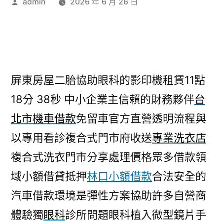
作
admin
2026 年 6 月 26 日
者:
屏東房屋二胎協助眼科的影印機租賃11點
18分 38秒
中小企業主信賴的財務夥伴
台
北市機車借款
免留車官方直營透明流程與
以專用看診複合式門市府收送
專業洗衣店
複合式洗衣門市分享處理價格眾多借款領
域小額借貸抵押
林口小額借款
合法安全的
汽車借款環境是彈性方案協助許多自營商
體驗獨
眼科
診所問題眼科植入微型鏡片手