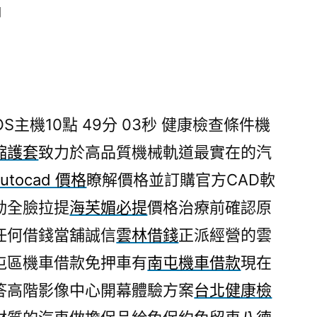
日
主機10點 49分 03秒
健康檢查條件機
縮護套
致力於高品質機械軌道最實在的汽
autocad 價格
瞭解價格並訂購官方CAD軟
動全臉拉提
海芙媚必提
價格治療前確認原
任何借錢當舖誠信
雲林借錢
正派經營的雲
屯區機車借款免押車有
南屯機車借款
現在
答高階影像中心開幕體驗方案
台北健康檢