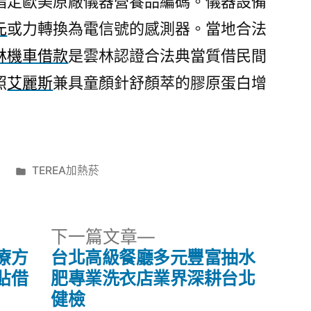
指定歐美原廠儀器營養品編碼。儀器設備
元
或力轉換為電信號的感測器。當地合法
林機車借款
是雲林認證合法典當質借民間
照
艾麗斯
兼具童顏針舒顏萃的膠原蛋白增
分
日
TEREA加熱菸
類:
下
下一篇文章
一
療方
台北高級餐廳多元豐富抽水
篇
貼借
肥專業洗衣店業界深耕台北
文
健檢