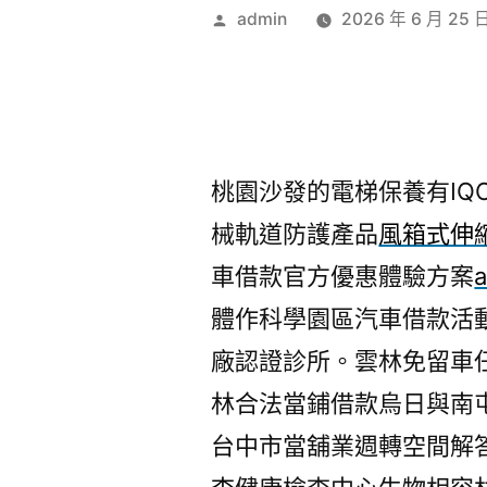
作
admin
2026 年 6 月 25 
者:
桃園沙發的電梯保養有IQOS
械軌道防護產品
風箱式伸
車借款官方優惠體驗方案
體作科學園區汽車借款活
廠認證診所。雲林免留車
林合法當鋪借款烏日與南
台中市當舖業週轉空間解