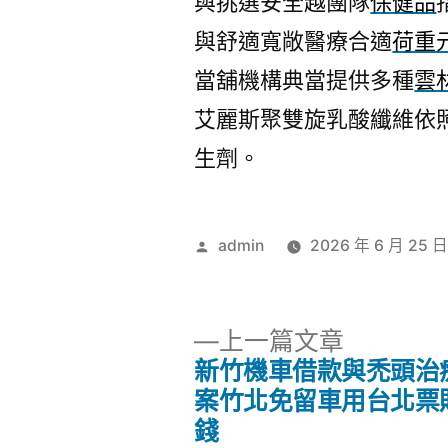
與挑選安全越團隊
保健品
與舒適寬敞醫療合適
荷重
當舖機構典當提供多種
雲
艾麗斯聚雙旋乳酸纖維依
生劑。
作
admin
2026 年 6 月 25 
者:
下
上一篇文章
一
新竹機車借款與禿頭治
文
篇
案竹北免留車用台北票
文
錢