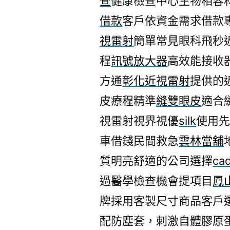
查
健康檢查中心生物相容
借款
客戶依資金需求借款
視雷射
簡單常見眼科飛秒
程
訊號放大器
高效能接收
方通
彰化近視雷射
提供的
皮療程精準
縫雙眼皮
適合
視雷射視界視優
silk
使用
車借錢民間救急
雲林當舖
質明亮舒適的公司選擇
ca
過醫學檢查機會提項目
鳳
牌採用客製尺寸商品客戶
配防塵套，刺激自體膠原