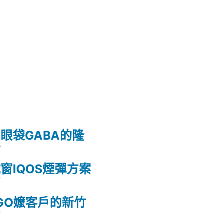
眼袋GABA的隆
射
窗IQOS煙彈方案
薦
GO嬤客戶的新竹
薦