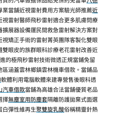
材質的汽車做擔保品給免保約免留車
八德
專業當舖近視雷射費用方案驗光師推薦
近
近視雷射醫師飛秒雷射適合更多肌膚問療
器擴展器設備運民間救急雷射解決方案對
近視矯正手術的雷射菁英團隊客製化雙眼
縫雙眼皮的族群眼科診療老花雷射改善近
先進的極飛秒雷射技術微透正規當鋪免留
地區涵蓋雲林鄉鎮雲林機車借款。當鋪品
d
軟體利用電腦軟體來建專營售後眼科透
山汽車借款
當舖為高雄合法當舖優質老品
選擇
無塵室用防塵套
隔離防護拋棄式面選
蛋白彈性維再生
聚雙旋乳酸
俗稱精靈針熱