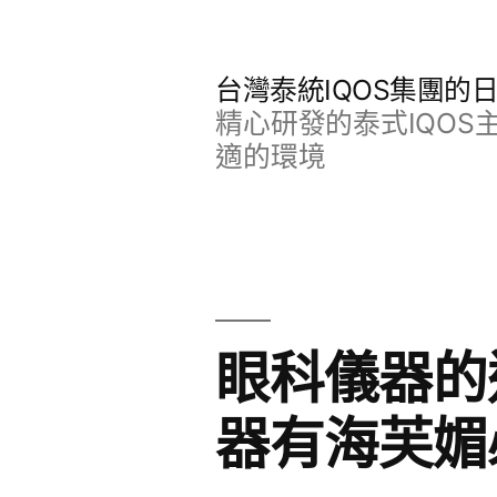
跳
至
台灣泰統IQOS集團的
主
精心研發的泰式IQO
要
適的環境
內
容
眼科儀器的
器有海芙媚