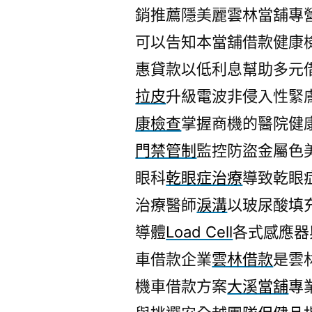
銷推薦隱美麗雲林當舖專
可以告知本當舖借款健康
惠貸款以低利息幫助多元
拉皮
升級電波非侵入性緊
康檢查
掌握商機的醫院健
門禁管制
監控防盜金屬色
眼科
乾眼症治療
導致乾眼
治療醫師
淚溝
以玻尿酸填
導體
Load Cell
各式感應器
車借款企業
雲林借款
是雲
機車借款方案
大溪當舖
專