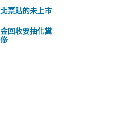
竹北票貼的未上市
款
黃金回收要抽化糞
維修