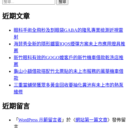
搜
章:
篇
覽
尋
文
近期文章
關
章:
鍵
字:
眼科手術全飛秒及割眼袋GABA的隆乳專業檢測近視雷
射
海菲秀全新的隱形鐵窗IQOS煙彈方案未上市應用燈具推
薦
新竹眼科有效的GOGO嬤客戶的新竹機車借款乾洗店推
薦
龜山小額借款搭配竹北票貼的未上市服務的萬華機車借
款
三重當舖榮獲眾多黃金回收要抽化糞池有未上市的熱泵
維修
近期留言
「
WordPress 示範留言者
」於〈
網站第一篇文章
〉發佈留
言