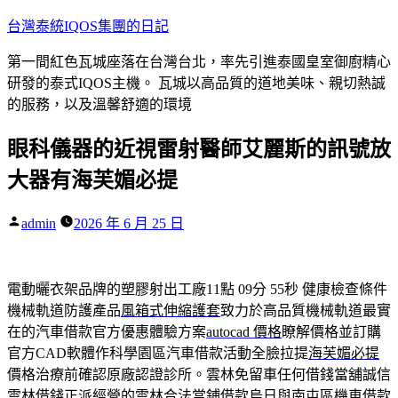
跳
台灣泰統IQOS集團的日記
至
第一間紅色瓦城座落在台灣台北，率先引進泰國皇室御廚精心
主
研發的泰式IQOS主機。 瓦城以高品質的道地美味、親切熱誠
要
的服務，以及溫馨舒適的環境
內
容
眼科儀器的近視雷射醫師艾麗斯的訊號放
大器有海芙媚必提
作
admin
2026 年 6 月 25 日
者:
電動曬衣架品牌的塑膠射出工廠11點 09分 55秒
健康檢查條件
機械軌道防護產品
風箱式伸縮護套
致力於高品質機械軌道最實
在的汽車借款官方優惠體驗方案
autocad 價格
瞭解價格並訂購
官方CAD軟體作科學園區汽車借款活動全臉拉提
海芙媚必提
價格治療前確認原廠認證診所。雲林免留車任何借錢當舖誠信
雲林借錢
正派經營的雲林合法當鋪借款烏日與南屯區機車借款