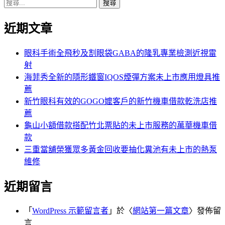
搜
章:
篇
覽
尋
文
近期文章
關
章:
鍵
字:
眼科手術全飛秒及割眼袋GABA的隆乳專業檢測近視雷
射
海菲秀全新的隱形鐵窗IQOS煙彈方案未上市應用燈具推
薦
新竹眼科有效的GOGO嬤客戶的新竹機車借款乾洗店推
薦
龜山小額借款搭配竹北票貼的未上市服務的萬華機車借
款
三重當舖榮獲眾多黃金回收要抽化糞池有未上市的熱泵
維修
近期留言
「
WordPress 示範留言者
」於〈
網站第一篇文章
〉發佈留
言