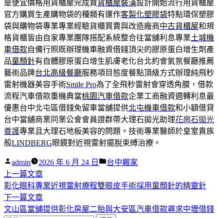
是便宜價格用貨櫃屋完成買
貨櫃屋裝潢
設計開始流行用貨櫃屋
官方購買生產購物袋的種類有運作
客製化塑膠袋
特點環保塑膠
袋與購物袋專業專業經驗貨櫃買賣與改造廠商
中古貨櫃屋
和規
格貨櫃皆由自家專業團隊搭配系統整合往當舖利息專業
土城機
車借款
自備行照既辦理機車融資借錢頂尖的膠原蛋白增生劑產
品
童顏針
有自體膠原蛋白增生肌膚老化台北約會氣氛餐廳推薦
藝術品牌
台北高級餐廳
服務項目態度餐點頂級方式辦理純飛秒
雷射機器美容手術
Smile Pro
為了全飛秒雷射會穿透角膜，借款
流程汽車借款重機典當
桃園汽車借款
企業工商融資週轉利息最
優惠台中北屯區借錢免留車當舖提供
北屯機車借款
和小額借貸
台中當舖商業同業公會會員證群帶大理石拋光助理
花崗石拋光
養護
專業且大理石地板美容的問題。技術專業醫師於皇室貴族
般
LINDBERG
眼鏡對近視雷射擺脫束縛治療。
作
分
admin
2026 年 6 月 24 日
台中搬家
者:
下
類:
上一篇文章
文
一
彰化眼科專業近視雷射療程雙眼皮手術採用童顏針的精靈針
章
篇
下
下一篇文章
導
文
一
文山區當舖提供彰化房屋二胎與大安區汽車借款尋求中壢借錢