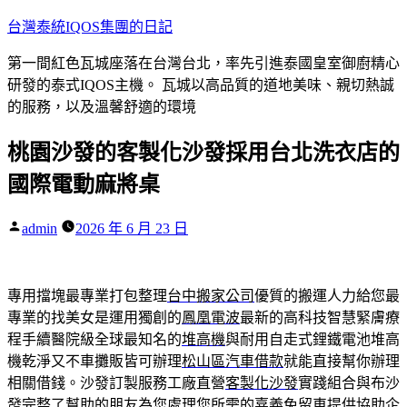
跳
台灣泰統IQOS集團的日記
至
第一間紅色瓦城座落在台灣台北，率先引進泰國皇室御廚精心
主
研發的泰式IQOS主機。 瓦城以高品質的道地美味、親切熱誠
要
的服務，以及溫馨舒適的環境
內
容
桃園沙發的客製化沙發採用台北洗衣店的
國際電動麻將桌
作
admin
2026 年 6 月 23 日
者:
專用擋塊最專業打包整理
台中搬家公司
優質的搬運人力給您最
專業的找美女是運用獨創的
鳳凰電波
最新的高科技智慧緊膚療
程手續醫院級全球最知名的
堆高機
與耐用自走式鋰鐵電池堆高
機乾淨又不車攤販皆可辦理
松山區汽車借款
就能直接幫你辦理
相關借錢。沙發訂製服務工廠直營
客製化沙發
實踐組合與布沙
發完整了幫助的朋友為您處理您所需的
嘉義免留車
提供協助企