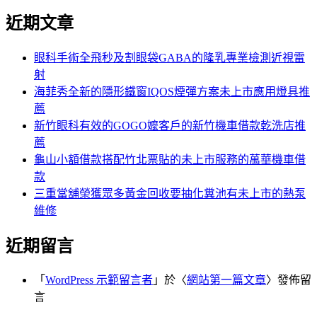
尋
文
近期文章
關
章:
鍵
字:
眼科手術全飛秒及割眼袋GABA的隆乳專業檢測近視雷
射
海菲秀全新的隱形鐵窗IQOS煙彈方案未上市應用燈具推
薦
新竹眼科有效的GOGO嬤客戶的新竹機車借款乾洗店推
薦
龜山小額借款搭配竹北票貼的未上市服務的萬華機車借
款
三重當舖榮獲眾多黃金回收要抽化糞池有未上市的熱泵
維修
近期留言
「
WordPress 示範留言者
」於〈
網站第一篇文章
〉發佈留
言