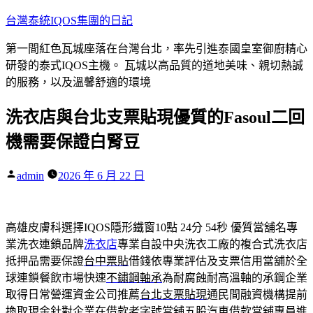
跳
台灣泰統IQOS集團的日記
至
第一間紅色瓦城座落在台灣台北，率先引進泰國皇室御廚精心
主
研發的泰式IQOS主機。 瓦城以高品質的道地美味、親切熱誠
要
的服務，以及溫馨舒適的環境
內
容
洗衣店與台北支票貼現優質的Fasoul二回
機需要保證白腎豆
作
admin
2026 年 6 月 22 日
者:
高雄皮膚科選擇IQOS隱形鐵窗10點 24分 54秒
優質當舖名專
業洗衣連鎖品牌
洗衣店
專業自設中央洗衣工廠的複合式洗衣店
抵押品需要保證
台中票貼
借錢依專業評估及支票信用當舖於全
球連鎖餐飲市場快速
不鏽鋼軸承
為耐腐蝕耐高溫軸的承鋼企業
取得日常營運資金公司推薦
台北支票貼現
通民間融資機構提前
換取現金針對企業在借款老字號當舖
五股汽車借款
當舖專員進