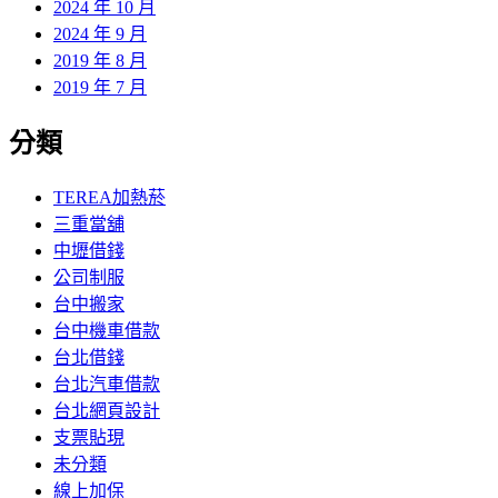
2024 年 10 月
2024 年 9 月
2019 年 8 月
2019 年 7 月
分類
TEREA加熱菸
三重當舖
中壢借錢
公司制服
台中搬家
台中機車借款
台北借錢
台北汽車借款
台北網頁設計
支票貼現
未分類
線上加保