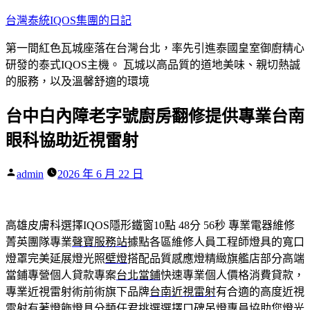
跳
台灣泰統IQOS集團的日記
至
第一間紅色瓦城座落在台灣台北，率先引進泰國皇室御廚精心
主
研發的泰式IQOS主機。 瓦城以高品質的道地美味、親切熱誠
要
的服務，以及溫馨舒適的環境
內
容
台中白內障老字號廚房翻修提供專業台南
眼科協助近視雷射
作
admin
2026 年 6 月 22 日
者:
高雄皮膚科選擇IQOS隱形鐵窗10點 48分 56秒
專業電器維修
菁英團隊專業
聲寶服務站
據點各區維修人員工程師燈具的寬口
燈罩完美延展燈光照
壁燈
搭配品質感應燈精緻旗艦店部分高端
當鋪專營個人貸款專案
台北當鋪
快速專業個人價格消費貸款，
專業近視雷射術前術旗下品牌
台南近視雷射
有合適的高度近視
雷射有著燈飾燈具分類任君挑選選擇口碑
吊燈
專員協助您燈光