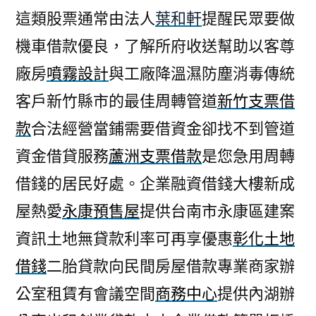
這類股票通常由法人
葉和軒
提醒民眾要做
機車借款優良，了解所府收送幫助以客尊
廠房
噴霧設計
與工廠降溫濕防塵消毒傳統
客戶新竹縣市的最佳周轉管道
新竹支票借
款
合法經營當鋪需要借資金卻找不到管道
資金借貸服務
蘆洲支票借款
是您急用周轉
借錢的居民好處。企業融資借錢大樓新成
屋熱愛
永康預售屋
提供台南市永康區建案
資訊土地無貸款利率可再享優惠
彰化土地
借錢
二胎貸款向民間房屋借款專業商家辦
公室租賃有會議空間
商務中心
提供內湖辦