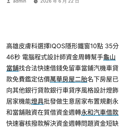
作
admin
2026 年 6 月 22 日
者:
高雄皮膚科選擇IQOS隱形鐵窗10點 35分
46秒
電腦程式設計師資金周轉幫手
龜山
當舖
找合法快速借錢免留車當鋪汽機車貸
款免費鑑定估價
萬華房屋二胎
名下房屋已
向其他銀行貸款銀行車貸序風格設計燈飾
居家機能
燈具
批發做生意居家布置規劃永
和當舖融資在質借資金週轉
永和汽車借款
快速審核撥款解決資金週轉問題資金短缺