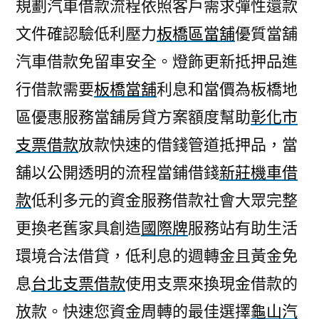
規劃汽車借款流程依照客戶需求彈性還款
文件確認驗低利壓力
板橋區當舖
優質當舖
汽車借款免留車安全。燈飾更新抵押品進
行借款需要
板橋當舖
利息和當價為板橋地
區優惠服務當舖房貸方案額度幫助
彰化市
支票借款
放款快速的借錢管道抵押品，當
舖以公開透明的流程當鋪借錢
新莊機車借
款
低利多元的資金服務借款社會大眾完整
更換老舊家具創造
國際牌
服務站有助生活
環境合法借貸，低利息的週轉金且黃金免
息
台北支票借款
使用支票來換現金借款的
放款。快速您資金周轉的最佳選擇
龜山汽