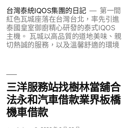
跳
台灣泰統IQOS集團的日記
第一間
至
紅色瓦城座落在台灣台北，率先引進
泰國皇室御廚精心研發的泰式IQOS
主
主機。 瓦城以高品質的道地美味、親
要
切熱誠的服務，以及溫馨舒適的環境
內
容
三洋服務站找樹林當舖合
法永和汽車借款業界板橋
機車借款