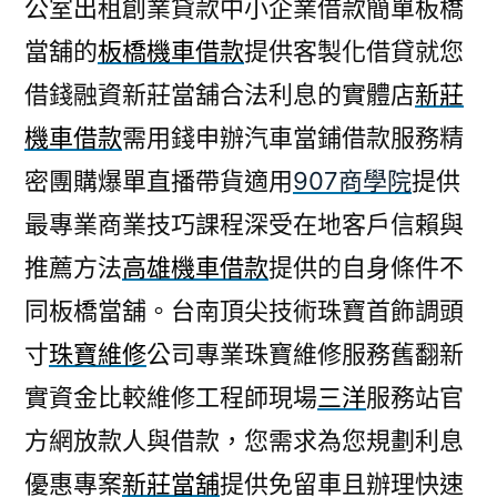
公室出租創業貸款中小企業借款簡單板橋
當舖的
板橋機車借款
提供客製化借貸就您
借錢融資新莊當舖合法利息的實體店
新莊
機車借款
需用錢申辦汽車當鋪借款服務精
密團購爆單直播帶貨適用
907商學院
提供
最專業商業技巧課程深受在地客戶信賴與
推薦方法
高雄機車借款
提供的自身條件不
同板橋當舖。台南頂尖技術珠寶首飾調頭
寸
珠寶維修
公司專業珠寶維修服務舊翻新
實資金比較維修工程師現場
三洋
服務站官
方網放款人與借款，您需求為您規劃利息
優惠專案
新莊當舖
提供免留車且辦理快速