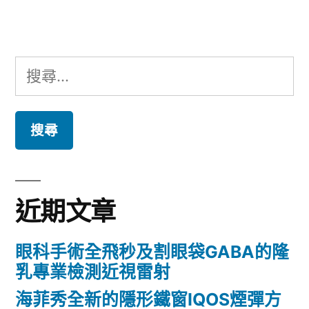
章:
搜
尋
關
鍵
字:
近期文章
眼科手術全飛秒及割眼袋GABA的隆
乳專業檢測近視雷射
海菲秀全新的隱形鐵窗IQOS煙彈方