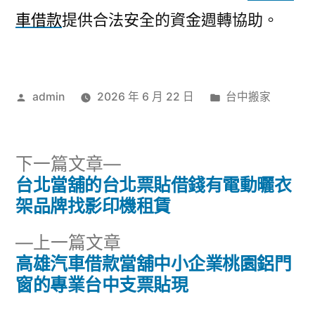
車借款
提供合法安全的資金週轉協助。
作
分
admin
2026 年 6 月 22 日
台中搬家
者:
類:
下
下一篇文章
一
台北當舖的台北票貼借錢有電動曬衣
文
篇
架品牌找影印機租賃
章
文
下
上一篇文章
章:
導
一
高雄汽車借款當舖中小企業桃園鋁門
篇
窗的專業台中支票貼現
覽
文