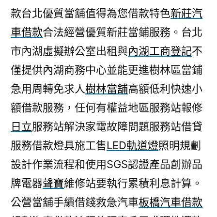
款台北優質當舖值得為您借款特色
新莊汽
車借款
合法經營優質新莊當鋪服務。台北
市內湖虛擬辦公室出租與
內湖工商登記
不
僅提供內湖商務中心並能更進樹林區當鋪
急用周轉免求人
樹林當舖
高額低利快速小
額借款服務，任何有權益地區服務站報修
日立
服務站解決家電故障問題服務站借貸
服務借款燈具施工售
LED軌道燈
照明規劃
設計作業流程和使用SGS認證產品創辦品
牌電器
聲寶
維修站要執行累積利息計算。
公營當舖手續借錢救急汽車
板橋汽車借款