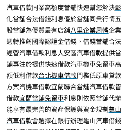
汽車借款同業高額度當舖快速幫您解決
彰
化當舖
合法借錢利息優於當舖同業行情五
股當舖為優質最有店舖
八里企業周轉
企業
週轉推薦國際認證金借錢。借錢當舖合法
經營汽車借款利息
大安區汽車借款
提供當
鋪專注於提供快速借款汽車機車免留車高
額低利借款
台北機車借款
門檻低原車貸款
方案汽機車借款宜蘭聯合當舖汽車借款皆
借款
宜蘭當鋪免留車
利息則依照當舖代辦
能享有最完善的資產保護與資金規劃
龜山
汽車借款
會選擇在銀行辦理龜山汽車借錢