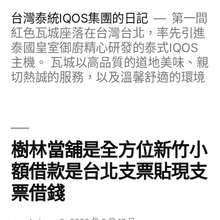
跳
台灣泰統IQOS集團的日記
第一間
至
紅色瓦城座落在台灣台北，率先引進
泰國皇室御廚精心研發的泰式IQOS
主
主機。 瓦城以高品質的道地美味、親
要
切熱誠的服務，以及溫馨舒適的環境
內
容
樹林當舖是全方位新竹小
額借款是台北支票貼現支
票借錢