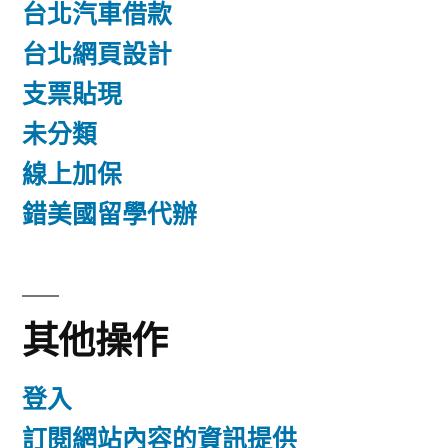
台北汽車借款
台北網頁設計
支票貼現
未分類
線上加保
錯美國留學代辦
其他操作
登入
訂閱網站內容的資訊提供