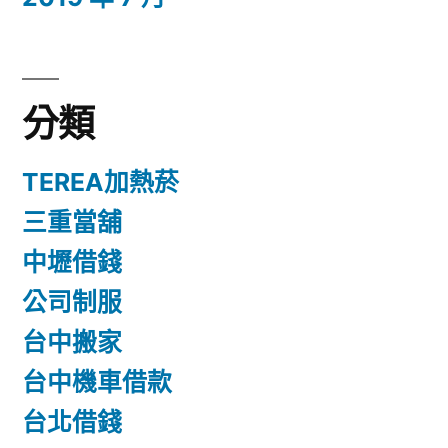
分類
TEREA加熱菸
三重當舖
中壢借錢
公司制服
台中搬家
台中機車借款
台北借錢