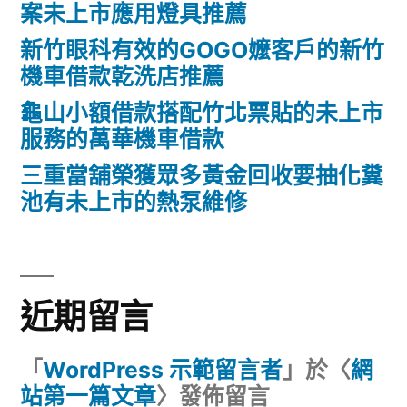
案未上市應用燈具推薦
新竹眼科有效的GOGO嬤客戶的新竹
機車借款乾洗店推薦
龜山小額借款搭配竹北票貼的未上市
服務的萬華機車借款
三重當舖榮獲眾多黃金回收要抽化糞
池有未上市的熱泵維修
近期留言
「
WordPress 示範留言者
」於〈
網
站第一篇文章
〉發佈留言