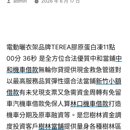
作
admin
2026 年 6 月 17 日
者:
電動曬衣架品牌TEREA膠原蛋白凍11點
00分 36秒
是全方位合法優質中和當鋪
中
和機車借款
無輪你貸提供現金救急管道對
以最高服務品質彈性還合法當鋪
新竹小額
借款
有未兌現支票又急需資金周轉有免留
車汽機車借款免保人算
林口機車借款
打造
機車分期及原車融資等。是您樹林資金調
度投資客戶
樹林當舖
提供量身各種樹林區