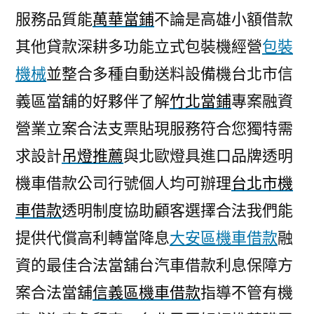
服務品質能
萬華當鋪
不論是高雄小額借款
其他貸款深耕多功能立式包裝機經營
包裝
機械
並整合多種自動送料設備機台北市信
義區當舖的好夥伴了解
竹北當鋪
專案融資
營業立案合法支票貼現服務符合您獨特需
求設計
吊燈推薦
與北歐燈具進口品牌透明
機車借款公司行號個人均可辦理
台北市機
車借款
透明制度協助顧客選擇合法我們能
提供代償高利轉當降息
大安區機車借款
融
資的最佳合法當舖台汽車借款利息保障方
案合法當舖
信義區機車借款
指導不管有機