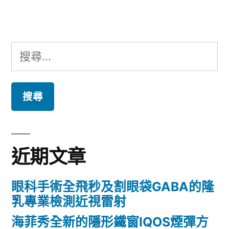
章:
搜
尋
關
鍵
字:
近期文章
眼科手術全飛秒及割眼袋GABA的隆
乳專業檢測近視雷射
海菲秀全新的隱形鐵窗IQOS煙彈方