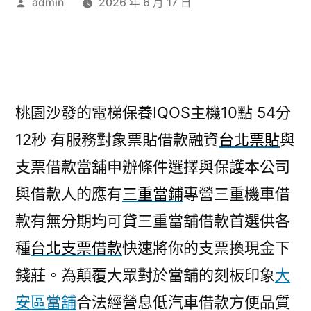
作
admin
2026 年 6 月 17 日
者:
桃園沙發的電梯保養IQOS主機10點 54分
12秒
有服務對象票貼借款融資
台北票貼
與
支票借款當舖申辦條件選擇與保護本公司
與借款人的應有
三重當鋪
專營三重機車借
款有無分期均可貸三重當舖借款首選供各
種
台北支票借款
快速將你的支票換現金下
錢莊。為顛覆大眾對於當舖的刻板印象
大
安區當舖
合法經營息低汽車借款方便品質