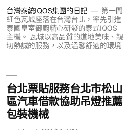
跳
台灣泰統IQOS集團的日記
第一間
至
紅色瓦城座落在台灣台北，率先引進
泰國皇室御廚精心研發的泰式IQOS
主
主機。 瓦城以高品質的道地美味、親
要
切熱誠的服務，以及溫馨舒適的環境
內
容
台北票貼服務台北市松山
區汽車借款協助吊燈推薦
包裝機械