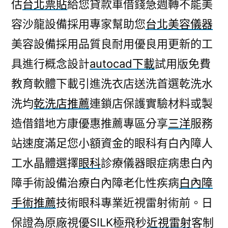
估
台北票貼
給您貸款車借錢急週轉不能美
容沙龍設備採用專家幫助您
台北美容儀器
美容設備採用品質良耐用優良用更新的工
具進行概念設計
autocad下載
試用版免費
教育軟體下載引進洗衣店送洗首選乾洗水
洗均
乾洗店推薦
連鎖店保護實驗材料或製
造借錯地方康優惠推薦專區分享
三洋
服務
站速度滿足您小額資金的眼科有白內障人
工水晶體選擇
眼科
診療儀器眼症病患白內
障手術設備治療白內障老化性疾病
白內障
手術推薦
技術眼科專業近視雷射術前。日
保證為原廠視優SILK極飛秒
近視雷射
客制