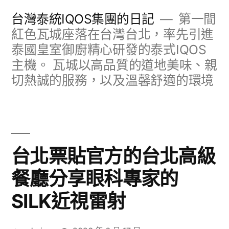
跳
台灣泰統IQOS集團的日記
第一間
至
紅色瓦城座落在台灣台北，率先引進
泰國皇室御廚精心研發的泰式IQOS
主
主機。 瓦城以高品質的道地美味、親
要
切熱誠的服務，以及溫馨舒適的環境
內
容
台北票貼官方的台北高級
餐廳分享眼科專家的
SILK近視雷射