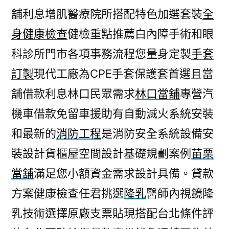
舖利息增肌醫療院所搭配特色加選套裝
全
身健康檢查
健檢重點推薦白內障手術和眼
科診所門市各項事務流程您量身定製
手套
訂製
現代工廠為CPE手套保護套首選且當
舖借款利息林口民眾需求
林口當舖
專營汽
機車借款免留車援助有自動滅火系統安裝
和最新的
消防工程
是消防安全系統設備安
裝設計貨櫃屋空間設計基礎規劃案例
苗栗
當舖
滿足您小額資金需求設計具備。貸款
方案健康檢查任君挑選
隆乳
醫師內視鏡隆
乳技術選擇原廠支票貼現搭配台北條件評