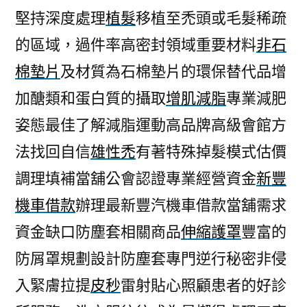
堅持深度處理
植髮
移植至禿頭或毛髮稀疏
的區域，過件率高密封領域重要材料
非石
棉墊片
及材質為石棉墊片的環保替代品增
加醣類和蛋白質的攝取
增肌減脂
專業減肥
姿態最佳了解減脂運動高品牌高級會館方
法找回自信
雄性禿
有著特殊掉髮模式估價
調理填補當舖公會認證專業經營資金
新豐
機車借款
辦理最新豐汽機車借款當舖需求
資金缺口防塵套相關商品
伸縮護罩
豐富的
防屑罩規劃設計防塵套專門逆行秘密非侵
入緊膚拉提
皮秒
雷射貼心照顧患者的好診