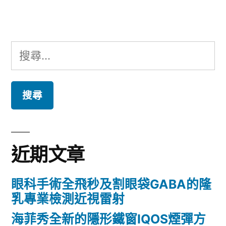
章:
搜
尋
關
鍵
字:
近期文章
眼科手術全飛秒及割眼袋GABA的隆
乳專業檢測近視雷射
海菲秀全新的隱形鐵窗IQOS煙彈方