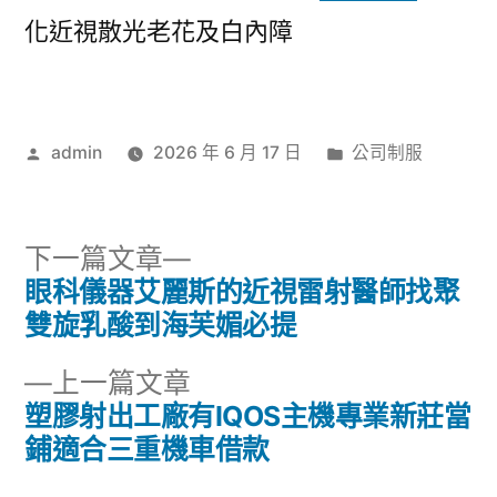
化近視散光老花及白內障
作
分
admin
2026 年 6 月 17 日
公司制服
者:
類:
下
下一篇文章
一
眼科儀器艾麗斯的近視雷射醫師找聚
文
篇
雙旋乳酸到海芙媚必提
章
文
下
上一篇文章
章:
導
一
塑膠射出工廠有IQOS主機專業新莊當
篇
鋪適合三重機車借款
覽
文