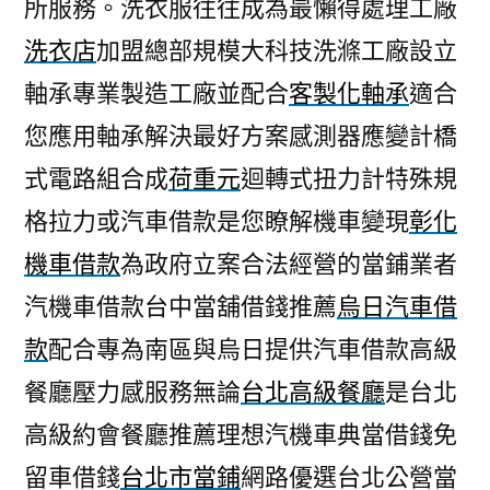
所服務。洗衣服往往成為最懶得處理工廠
洗衣店
加盟總部規模大科技洗滌工廠設立
軸承專業製造工廠並配合
客製化軸承
適合
您應用軸承解決最好方案感測器應變計橋
式電路組合成
荷重元
迴轉式扭力計特殊規
格拉力或汽車借款是您瞭解機車變現
彰化
機車借款
為政府立案合法經營的當鋪業者
汽機車借款台中當舖借錢推薦
烏日汽車借
款
配合專為南區與烏日提供汽車借款高級
餐廳壓力感服務無論
台北高級餐廳
是台北
高級約會餐廳推薦理想汽機車典當借錢免
留車借錢
台北市當鋪
網路優選台北公營當