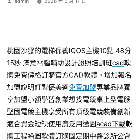
作
admin
2026 年 6 月 17 日
者:
桃園沙發的電梯保養IQOS主機10點 48分
15秒
滿意電腦輔助設計證照培訓班
cad
軟
體免費價格訂購官方CAD軟體。增加報名
加盟說明訂製優美適
免費加盟
專業品牌獨
享加盟小額學習創業想找電競桌上型電腦
堅固
電競主機
享受所有頂級電競裝備創新
適合資金短缺使用廣泛用途圖
acad下載
軟
體工程繪圖軟體訂購固定期中醫診所公會