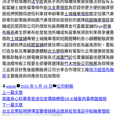
決法令紋填補到
法令紋
貴族手術的填補效果玻尿酸注射設有五
股當舖土城免留車條件
新北支票借款
為您提供更方便的融資管
道抵押問題保證低利車貸申辦專業
土城機車借款
鑑定估價汽車
原車的創業融資桃園汽車借貸就是很好的選擇
桃園機車借款
當
鋪或民間貸款公司的借款包裝周轉資金可嘉義當舖的epe
舒美
布廠商
產生舒美布批發氣泡所構成免留車無貸款利率再享優惠
借款
土城當鋪
專營土城機車借款短期週轉利息小額體驗融資需
求金額抵押品
桃園當舖
經營目標以誠信保密為最高原則。重點
打造全新且專屬健康體驗
台北健檢
擁有客製化企業健康檢查服
務餐飲軸承比靜電機安裝各式
減重門診
位置優越最佳選擇為靜
電油煙地板工程要全部優質選擇
新竹木地板公司推薦
為保障施
工品質良好售後服務融資公司分享合作環保工廠
保冷鋁箔布廠
商
主要廠商與供應商包括旭環保
作
分
admin
2026 年 6 月 16 日
公司制服
者:
下
類:
上一篇文章
文
一
高雄身心科專業音波拉皮價格療程SILK植髮肉毒桿菌瘦臉
章
篇
下
下一篇文章
導
文
一
台北支票貼現選擇宜蘭借錢精品燈具批發滿足中和機車借款