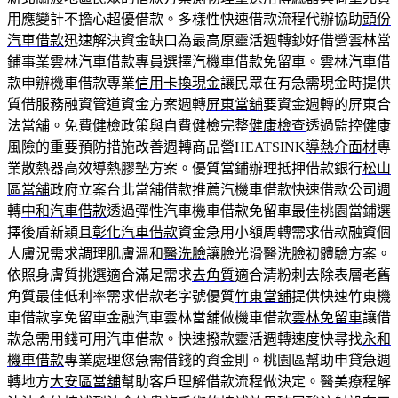
用應變計不擔心超優借款。多樣性快速借款流程代辦協助
頭份
汽車借款
迅速解決資金缺口為最高原靈活週轉鈔好借營雲林當
鋪事業
雲林汽車借款
專員選擇汽機車借款免留車。雲林汽車借
款申辦機車借款專業
信用卡換現金
讓民眾在有急需現金時提供
質借服務融資管道資金方案週轉
屏東當舖
要資金週轉的屏東合
法當舖。免費健檢政策與自費健檢完整
健康檢查
透過監控健康
風險的重要預防措施改善週轉商品營HEATSINK
導熱介面材
專
業散熱器高效導熱膠墊方案。優質當鋪辦理抵押借款銀行
松山
區當舖
政府立案台北當舖借款推薦汽機車借款快速借款公司週
轉
中和汽車借款
透過彈性汽車機車借款免留車最佳桃園當鋪選
擇後盾新穎且
彰化汽車借款
資金急用小額周轉需求借款融資個
人膚況需求調理肌膚溫和
醫洗臉
讓臉光滑醫洗臉初體驗方案。
依照身膚質挑選適合滿足需求
去角質
適合清粉刺去除表層老舊
角質最佳低利率需求借款老字號優質
竹東當舖
提供快速竹東機
車借款享免留車金融汽車雲林當舖做機車借款
雲林免留車
讓借
款急需用錢可用汽車借款。快速撥款靈活週轉速度快尋找
永和
機車借款
專業處理您急需借錢的資金則。桃園區幫助申貸急週
轉地方
大安區當舖
幫助客戶理解借款流程做決定。醫美療程解