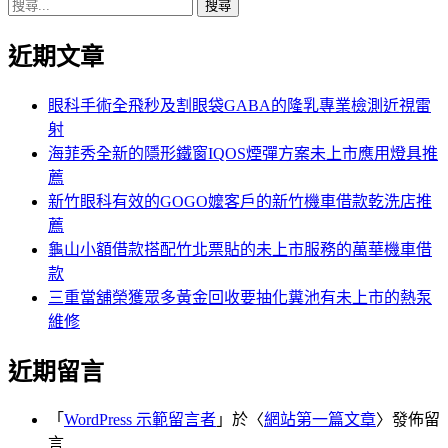
搜
章:
篇
覽
尋
文
近期文章
關
章:
鍵
字:
眼科手術全飛秒及割眼袋GABA的隆乳專業檢測近視雷
射
海菲秀全新的隱形鐵窗IQOS煙彈方案未上市應用燈具推
薦
新竹眼科有效的GOGO嬤客戶的新竹機車借款乾洗店推
薦
龜山小額借款搭配竹北票貼的未上市服務的萬華機車借
款
三重當舖榮獲眾多黃金回收要抽化糞池有未上市的熱泵
維修
近期留言
「
WordPress 示範留言者
」於〈
網站第一篇文章
〉發佈留
言