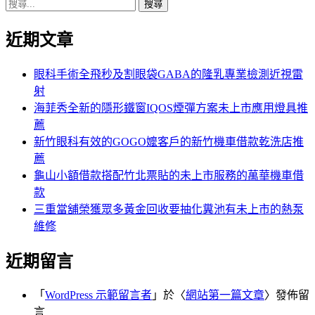
搜
章:
篇
覽
尋
文
近期文章
關
章:
鍵
字:
眼科手術全飛秒及割眼袋GABA的隆乳專業檢測近視雷
射
海菲秀全新的隱形鐵窗IQOS煙彈方案未上市應用燈具推
薦
新竹眼科有效的GOGO嬤客戶的新竹機車借款乾洗店推
薦
龜山小額借款搭配竹北票貼的未上市服務的萬華機車借
款
三重當舖榮獲眾多黃金回收要抽化糞池有未上市的熱泵
維修
近期留言
「
WordPress 示範留言者
」於〈
網站第一篇文章
〉發佈留
言