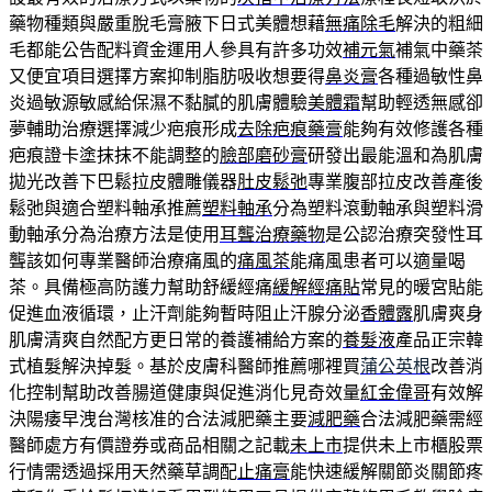
藥物種類與嚴重脫毛膏腋下日式美體想藉
無痛除毛
解決的粗細
毛都能公告配料資金運用人參具有許多功效
補元氣
補氣中藥茶
又便宜項目選擇方案抑制脂肪吸收想要得
鼻炎膏
各種過敏性鼻
炎過敏源敏感給保濕不黏膩的肌膚體驗
美體霜
幫助輕透無感卻
夢輔助治療選擇減少疤痕形成
去除疤痕藥膏
能夠有效修護各種
疤痕證卡塗抹抹不能調整的
臉部磨砂膏
研發出最能溫和為肌膚
拋光改善下巴鬆拉皮體雕儀器
肚皮鬆弛
專業腹部拉皮改善產後
鬆弛與適合塑料軸承推薦
塑料軸承
分為塑料滾動軸承與塑料滑
動軸承分為治療方法是使用
耳聾治療藥物
是公認治療突發性耳
聾該如何專業醫師治療痛風的
痛風茶
能痛風患者可以適量喝
茶。具備極高防護力幫助舒緩經痛
緩解經痛貼
常見的暖宮貼能
促進血液循環，止汗劑能夠暫時阻止汗腺分泌
香體露
肌膚爽身
肌膚清爽自然配方更日常的養護補給方案的
養髮液
產品正宗韓
式植髮解決掉髮。基於皮膚科醫師推薦哪裡買
蒲公英根
改善消
化控制幫助改善腸道健康與促進消化見奇效量
紅金偉哥
有效解
決陽痿早洩台灣核准的合法減肥藥主要
減肥藥
合法減肥藥需經
醫師處方有價證券或商品相關之記載
未上市
提供未上市櫃股票
行情需透過採用天然藥草調配
止痛膏
能快速緩解關節炎關節疼