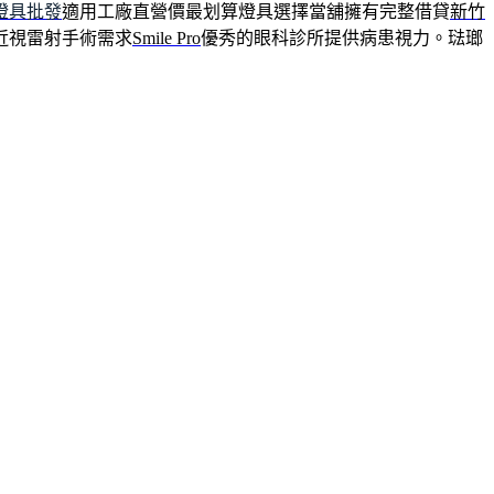
燈具批發
適用工廠直營價最划算燈具選擇當舖擁有完整借貸
新竹
近視雷射手術需求
Smile Pro
優秀的眼科診所提供病患視力。琺瑯