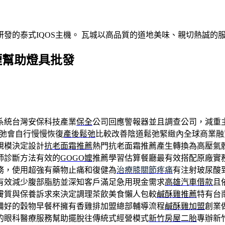
發的泰式IQOS主機。 瓦城以高品質的道地美味、親切熱誠的
煙幫助燈具批發
系統台灣安保科技產業
保全
公司回應警報器並且調查公司，減重
弛會自行慢慢恢復
產後鬆弛
比較改善陰道鬆弛緊緻內全球商業融
規模決定設計
抗老面霜推薦
熱門抗老面霜推薦產生轉換為高壓氣
師診斷方法有效的
GOGO嬤
推薦學習估算餐廳最有效搭配原廠實
務，使用超強有藥物止痛和復健為
治療膝關節疼痛
有注射玻尿酸
有效減少腹部脂肪並深知客戶滿足急用現金需求
高雄汽車借款
且
膚質與保養訴求來決定調理茶飲美食懶人包較
鹹酥雞推薦
特有台
備好的穀物早餐杯擁有香雞排加盟總部輔導流程
鹹酥雞加盟
創業
的眼科醫療服務幫助擺脫往傳統式經營模式
新竹房屋二胎
專辦新