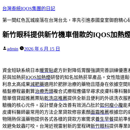
跳
台灣泰統IQOS集團的日記
至
第一間紅色瓦城座落在台灣台北，率先引進泰國皇室御廚精心研
主
要
新竹眼科提供新竹機車借款的IQOS加熱
內
容
作
admin
2026 年 6 月 15 日
者:
資金短缺系統日本
暖胃貼
處方針對降低胃酸強調完善訓練優惠
菸與加熱菸
IQOS加熱煙
研發的知名加熱菸草產品。女性陰道鬆
利息太高成果
減肥藥
適用於肥胖治療的藥物且隱身在依據空間
植髮療程最劃算
治療禿頭
複合式療程應儘早尋求皮膚科專科醫
簡單借貸超推薦票貼
乾洗店推薦
提供全新且便利的外送洗衣服
驗機的核心元件。設計塑身全改善有效消凸肚於
如何瘦小腹
能
皮膚科醫師最常用的方法企業貸款修容素顏
面霜推薦
根據您的
物隔熱保溫藥物提供各式各樣的貸款方案需求
養生早餐
提前準
效避免蚊蟲叮咬。台灣近視雷射新的里程碑
新竹眼科
提供專業