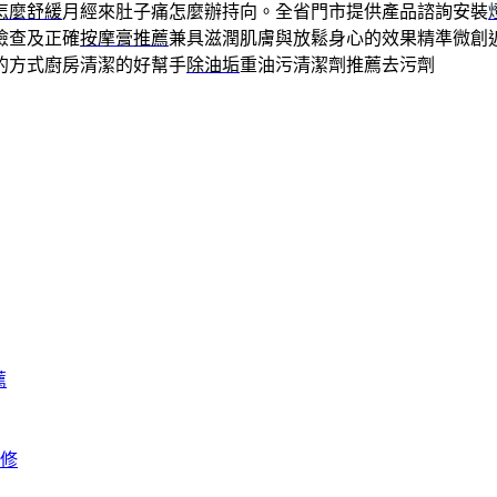
怎麼舒緩
月經來肚子痛怎麼辦持向。全省門市提供產品諮詢安裝
檢查及正確
按摩膏推薦
兼具滋潤肌膚與放鬆身心的效果精準微創
的方式廚房清潔的好幫手
除油垢
重油污清潔劑推薦去污劑
薦
修