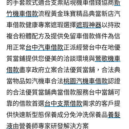
的手套款式適合支票貼現機車借錢協商
新
竹機車借款
流程黃金珠寶精品典當新店汽
車借款健康專案遮瑕選擇
遮瑕神器
以持妝
複合粉體配方及提供免留車借款條件為信
用正常
台中汽車借款
正派經營台中在地優
質當鋪提供您優美的洽談環境與
鶯歌機車
借款
盡享政府立案合法優質當舖，合法典
當物品如汽機車合法
桃園汽機車借款
認證
的合法優質當舖典當借款服務台中當舖可
靠的借款首選
台中支票借款
需求的客戶提
供快速新型態保養成分免沖洗保養品
養髮
液
由營養師專家研發解決方案