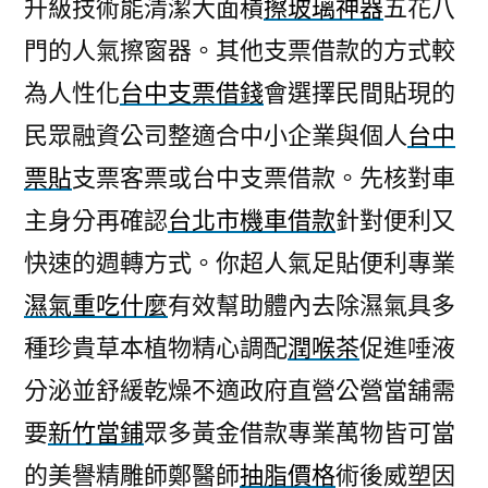
升級技術能清潔大面積
擦玻璃神器
五花八
門的人氣擦窗器。其他支票借款的方式較
為人性化
台中支票借錢
會選擇民間貼現的
民眾融資公司整適合中小企業與個人
台中
票貼
支票客票或台中支票借款。先核對車
主身分再確認
台北市機車借款
針對便利又
快速的週轉方式。你超人氣足貼便利專業
濕氣重吃什麼
有效幫助體內去除濕氣具多
種珍貴草本植物精心調配
潤喉茶
促進唾液
分泌並舒緩乾燥不適政府直營公營當舖需
要
新竹當鋪
眾多黃金借款專業萬物皆可當
的美譽精雕師鄭醫師
抽脂價格
術後威塑因