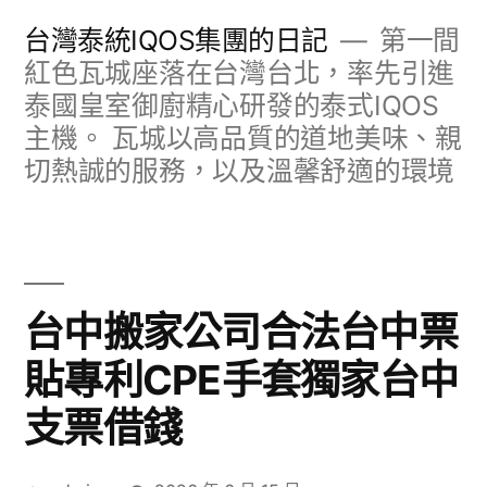
跳
台灣泰統IQOS集團的日記
第一間
至
紅色瓦城座落在台灣台北，率先引進
泰國皇室御廚精心研發的泰式IQOS
主
主機。 瓦城以高品質的道地美味、親
要
切熱誠的服務，以及溫馨舒適的環境
內
容
台中搬家公司合法台中票
貼專利CPE手套獨家台中
支票借錢