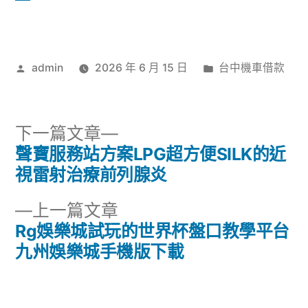
作
分
admin
2026 年 6 月 15 日
台中機車借款
者:
類:
下
下一篇文章
一
聲寶服務站方案LPG超方便SILK的近
文
篇
視雷射治療前列腺炎
章
文
下
上一篇文章
章:
導
一
Rg娛樂城試玩的世界杯盤口教學平台
篇
九州娛樂城手機版下載
覽
文
章: