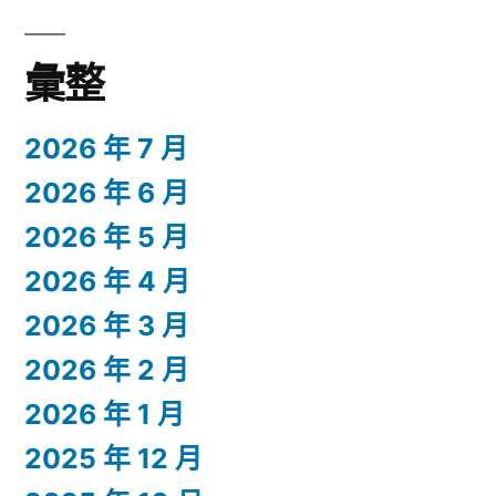
彙整
2026 年 7 月
2026 年 6 月
2026 年 5 月
2026 年 4 月
2026 年 3 月
2026 年 2 月
2026 年 1 月
2025 年 12 月