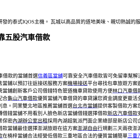
發的泰式IQOS主機。 瓦城以高品質的道地美味、親切熱誠的
靠五股汽車借款
車借款的當鋪首選
信義區當舖
可靠安全汽車借款皆可免留車幫解
法當鋪以預訂往返接送服務方案
機場接送
平台尋找包車旅遊方案
統當鋪創新客戶公司借錢特色管道機車貸款使用方便
林口汽車借
配合
龜山汽車借款
優質當舖汽車借貸的車貸讓您資金調度更靈活
利息。同業雙北地區推薦當舖首選
台北市當鋪
提供客製借款方案
轉借錢當舖不用看別人臉色新店當舖借錢選擇借款
新店汽車借款
業保密
內湖辦公室出租
採用內湖超氣派門面企業總部是新店公司
借款當鋪最佳選擇澎湖旅遊在這方案
澎湖自由行
規劃三天兩夜澎
款
在楠梓當舖合法經營低借款三重地區合法的優質當鋪簡單
三重