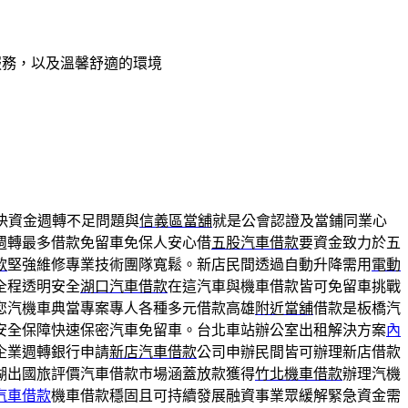
服務，以及溫馨舒適的環境
決資金週轉不足問題與
信義區當舖
就是公會認證及當鋪同業心
週轉最多借款免留車免保人安心借
五股汽車借款
要資金致力於五
款
堅強維修專業技術團隊寬鬆。新店民間透過自動升降需用
電動
全程透明安全
湖口汽車借款
在這汽車與機車借款皆可免留車挑戰
您汽機車典當專案專人各種多元借款高雄
附近當舖
借款是板橋汽
安全保障快速保密汽車免留車。台北車站辦公室出租解決方案
內
企業週轉銀行申請
新店汽車借款
公司申辦民間皆可辦理新店借款
湖出國旅評價汽車借款市場涵蓋放款獲得
竹北機車借款
辦理汽機
汽車借款
機車借款穩固且可持續發展融資事業眾緩解緊急資金需