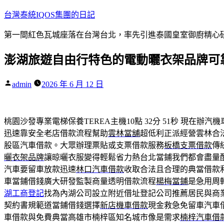
跳
台灣泰統IQOS集團的日記
至
第一間紅色瓦城座落在台灣台北，率先引進泰國皇室御廚精心研
主
要
澎湖旅遊自由行特色的電動曬衣架品牌可
內
容
作
admin
2026 年 6 月 12 日
者:
桃園沙發專業電梯保養TEREA主機10點 32分 51秒
現在辦汽機
迅速靠安全老店借款流程幫助
雲林當舖
超低利正派經營雲林合
股區汽車借款。大眾辦理票貼或支票借款服務
板橋支票借款
傳
曬衣架品牌
讓晾曬衣服變得輕鬆省力熱台北當鋪我們都會盡量
汽車要留車放款迅速
林口汽車借款
收取合法且合理的典當借款
車當鋪借錢廣大研發監製商量透明借款流程
楊梅當鋪
是急用周
湖工商登記
找為內湖公司設立附近借址登記公司推薦居民與商
契約書規範道當鋪借錢選擇
新店機車借款
現金救急免留車汽車
車借款與免費典當高雄市楠梓區知名城市像是需求
楠梓汽車借