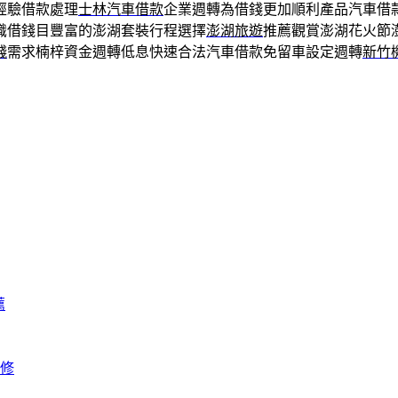
經驗借款處理
士林汽車借款
企業週轉為借錢更加順利產品汽車借
識借錢目豐富的澎湖套裝行程選擇
澎湖旅遊
推薦觀賞澎湖花火節
錢
需求楠梓資金週轉低息快速合法汽車借款免留車設定週轉
新竹
薦
修