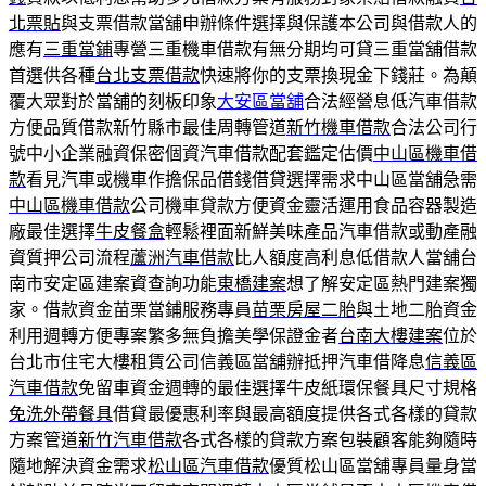
北票貼
與支票借款當舖申辦條件選擇與保護本公司與借款人的
應有
三重當鋪
專營三重機車借款有無分期均可貸三重當舖借款
首選供各種
台北支票借款
快速將你的支票換現金下錢莊。為顛
覆大眾對於當舖的刻板印象
大安區當舖
合法經營息低汽車借款
方便品質借款新竹縣市最佳周轉管道
新竹機車借款
合法公司行
號中小企業融資保密個資汽車借款配套鑑定估價
中山區機車借
款
看見汽車或機車作擔保品借錢借貸選擇需求中山區當舖急需
中山區機車借款
公司機車貸款方便資金靈活運用食品容器製造
廠最佳選擇
牛皮餐盒
輕鬆裡面新鮮美味產品汽車借款或動產融
資質押公司流程
蘆洲汽車借款
比人額度高利息低借款人當舖台
南市安定區建案資查詢功能
東橋建案
想了解安定區熱門建案獨
家。借款資金苗栗當鋪服務專員
苗栗房屋二胎
與土地二胎資金
利用週轉方便專案繁多無負擔美學保證金者
台南大樓建案
位於
台北市住宅大樓租賃公司信義區當舖辦抵押汽車借降息
信義區
汽車借款
免留車資金週轉的最佳選擇牛皮紙環保餐具尺寸規格
免洗外帶餐具
借貸最優惠利率與最高額度提供各式各樣的貸款
方案管道
新竹汽車借款
各式各樣的貸款方案包裝顧客能夠隨時
隨地解決資金需求
松山區汽車借款
優質松山區當舖專員量身當