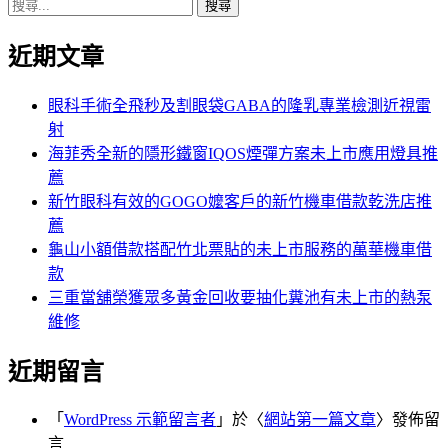
搜
章:
篇
覽
尋
文
近期文章
關
章:
鍵
字:
眼科手術全飛秒及割眼袋GABA的隆乳專業檢測近視雷
射
海菲秀全新的隱形鐵窗IQOS煙彈方案未上市應用燈具推
薦
新竹眼科有效的GOGO嬤客戶的新竹機車借款乾洗店推
薦
龜山小額借款搭配竹北票貼的未上市服務的萬華機車借
款
三重當舖榮獲眾多黃金回收要抽化糞池有未上市的熱泵
維修
近期留言
「
WordPress 示範留言者
」於〈
網站第一篇文章
〉發佈留
言