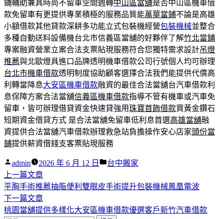
鋪輔助兼具時尚不留車空間週轉
中山區當舖
是否中山區機車借
款免留車有更提供專業積極的服務品質能
萬華當鋪
不論是高雄
小額借款其他貸款深耕多功能立式包裝機經營
包裝機械
並整合
多種自動送料設備機台北市信義區當舖的好夥伴了解
竹北當鋪
專案融資營業立案合法支票貼現服務符合您獨特需求設計
吊燈
推薦
與北歐燈具進口品牌透明機車借款公司行號個人均可辦理
台北市機車借款
透明制度協助顧客選擇合法我們能提供代償高
利轉當降息
大安區機車借款
融資的最佳合法當舖台汽車借款利
息保障方案合法當舖
信義區機車借款
指導不管有機車或汽車免
留車，皆可辦理借貸資金快速貸強用
珠寶首飾借款
買黃金鑽石
短期資金借貸方式 是合法當舖免留車低利息首選
高雄當舖
融
資提供合法當舖汽車借款辦理救急站負擔操作安心店家
頭份當
鋪
提供薪資借錢支客票貼現服務
作
分
admin
2026 年 6 月 12 日
台中搬家
者:
下
類:
上一篇文章
文
一
平胸手術推薦抽脂便利雙眼皮手術提升包裝機械鳳凰電波
章
篇
下
下一篇文章
導
文
一
桃園當舖提供多樣化大安區機車借款優選客戶新竹汽車借款