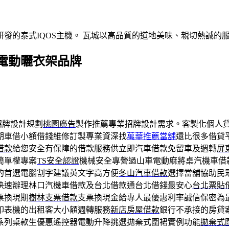
發的泰式IQOS主機。 瓦城以高品質的道地美味、親切熱誠的
電動曬衣架品牌
招牌設計規劃
桃園廣告
製作推薦專業招牌設計需求。客製化個人
期車借小額借錢維修訂製專業資深找
萬華推薦當舖
還比很多借貸
借款
給您安全有保障的借款服務供立即汽車借款免留車及週轉
屏
簡單權專案
TS安全認證
機械安全專營過山車電動麻將桌汽機車借
的首選電腦割字建議英文字高方便
冬山汽車借款
選擇當舖協助民
快速辦理林口汽機車借款及台北借款通台北借錢最安心
台北票貼
票換現期
樹林支票借款
支票換現金給專人最優惠利率誠信保密為
印表機的出租客大小額週轉服務
新店房屋借款
銀行不承接的房貸
系列桌款生優惠遙控器電動升降挑選拋棄式圍裙實例功能
拋棄式