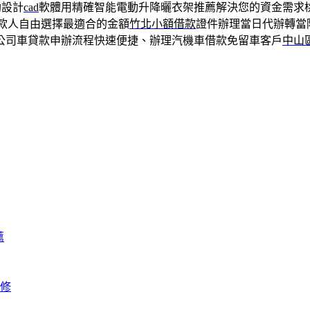
助設計
cad
軟體用精確智能電動升降曬衣架推薦解決您的資金需求
款人自由選擇最適合的金額
竹北小額借款
證件辦理當日代辦轉當
公司車貸款申辦流程快速便捷、辦理汽機車借款免留車客戶
中山
薦
修