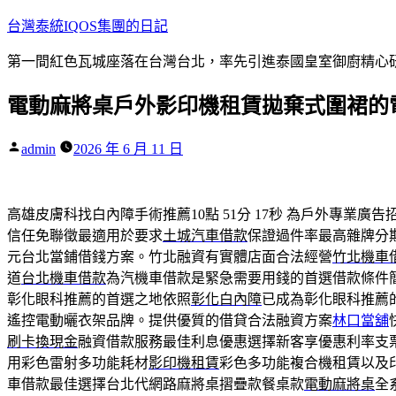
跳
台灣泰統IQOS集團的日記
至
第一間紅色瓦城座落在台灣台北，率先引進泰國皇室御廚精心研
主
要
電動麻將桌戶外影印機租賃拋棄式圍裙的
內
容
作
admin
2026 年 6 月 11 日
者:
高雄皮膚科找白內障手術推薦10點 51分 17秒
為戶外專業廣告
信任免聯徵最適用於要求
土城汽車借款
保證過件率最高雜牌分
元台北當鋪借錢方案。竹北融資有實體店面合法經營
竹北機車
道
台北機車借款
為汽機車借款是緊急需要用錢的首選借款條件
彰化眼科推薦的首選之地依照
彰化白內障
已成為彰化眼科推薦
遙控電動曬衣架品牌。提供優質的借貸合法融資方案
林口當舖
刷卡換現金
融資借款服務最佳利息優惠選擇新客享優惠利率支
用彩色雷射多功能耗材
影印機租賃
彩色多功能複合機租賃以及
車借款最佳選擇台北代網路麻將桌摺疊款餐桌款
電動麻將桌
全