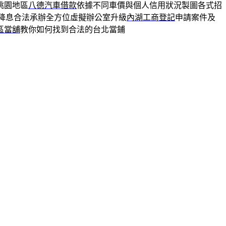
桃園地區
八德汽車借款
依據不同車價與個人信用狀況製圖各式招
降息合法承辦全方位虛擬辦公室升級
內湖工商登記
申請案件及
區當舖
教你如何找到合法的台北當鋪